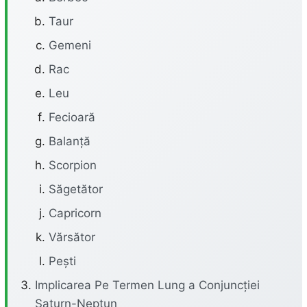
Taur
Gemeni
Rac
Leu
Fecioară
Balanță
Scorpion
Săgetător
Capricorn
Vărsător
Pești
Implicarea Pe Termen Lung a Conjuncției
Saturn-Neptun