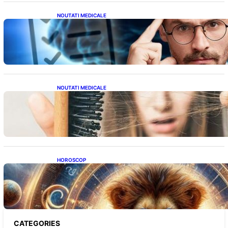
NOUTATI MEDICALE
Inteligența dincolo de note: Semnele unui IQ
ridicat care nu țin de școală
NOUTATI MEDICALE
Semnele unei deficiențe de proteine:
Impactul asupra sănătății tale
HOROSCOP
Portalul Leului 8/8: Oportunități de
Abundență pentru Cinci Zodii în 2026
CATEGORIES