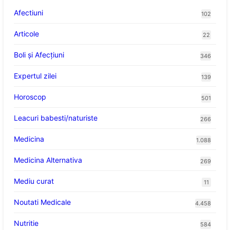
Afectiuni
102
Articole
22
Boli și Afecțiuni
346
Expertul zilei
139
Horoscop
501
Leacuri babesti/naturiste
266
Medicina
1.088
Medicina Alternativa
269
Mediu curat
11
Noutati Medicale
4.458
Nutritie
584