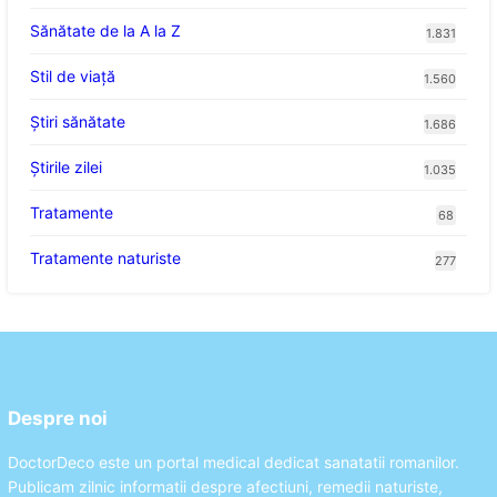
Sănătate de la A la Z
1.831
Stil de viaţă
1.560
Ştiri sănătate
1.686
Știrile zilei
1.035
Tratamente
68
Tratamente naturiste
277
Despre noi
DoctorDeco este un portal medical dedicat sanatatii romanilor.
Publicam zilnic informatii despre afectiuni, remedii naturiste,