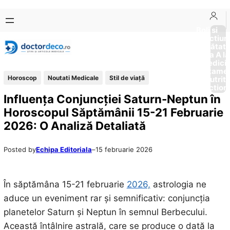
Sari
Skip
la
to
Boli si
Afectiun
conținut
content
Sănătat
de la A la
Medici
Tratame
Horoscop
Noutati Medicale
Stil de viaţă
Nutriti
Diction
Influența Conjuncției Saturn-Neptun în
Horoscopul Săptămânii 15-21 Februarie
2026: O Analiză Detaliată
Posted by
Echipa Editoriala
–
15 februarie 2026
În săptămâna 15-21 februarie
2026,
astrologia ne
aduce un eveniment rar și semnificativ: conjuncția
planetelor Saturn și Neptun în semnul Berbecului.
Această întâlnire astrală, care se produce o dată la