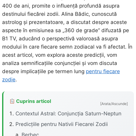
400 de ani, promite o influență profundă asupra
destinului fiecărei zodii. Alina Bădic, cunoscută
astrolog și prezentatoare, a discutat despre aceste
aspecte în emisiunea sa „360 de grade” difuzată pe
B1 TV, aducând o perspectivă valoroasă asupra
modului în care fiecare semn zodiacal va fi afectat. În
acest articol, vom explora aceste predicții, vom
analiza semnificațiile conjuncției și vom discuta
despre implicațiile pe termen lung
pentru fiecare
zodie
.
Cuprins articol
[Arata/Ascunde]
Contextul Astral: Conjuncția Saturn-Neptun
Predicțiile pentru Nativii Fiecarei Zodii
Berbec