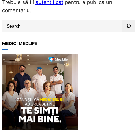
Trebuie să fii
autentificat
pentru a publica un
comentariu.
S
e
a
MEDICI MEDLIFE
r
c
h