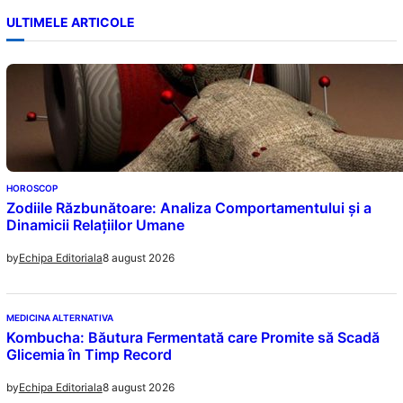
ULTIMELE ARTICOLE
HOROSCOP
Zodiile Răzbunătoare: Analiza Comportamentului și a
Dinamicii Relațiilor Umane
8 august 2026
by
Echipa Editoriala
MEDICINA ALTERNATIVA
Kombucha: Băutura Fermentată care Promite să Scadă
Glicemia în Timp Record
8 august 2026
by
Echipa Editoriala