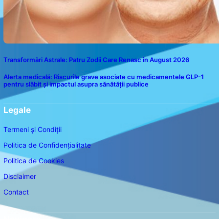
Transformări Astrale: Patru Zodii Care Renasc în August 2026
Alerta medicală: Riscurile grave asociate cu medicamentele GLP-1
pentru slăbit și impactul asupra sănătății publice
Legale
Termeni și Condiții
Politica de Confidențialitate
Politica de Cookies
Disclaimer
Contact