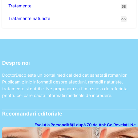
Tratamente
68
Tratamente naturiste
277
Despre noi
DoctorDeco este un portal medical dedicat sanatatii romanilor.
Publicam zilnic informatii despre afectiuni, remedii naturiste,
tratamente si nutritie. Ne propunem sa fim o sursa de referinta
pentru cei care cauta informatii medicale de incredere.
Recomandari editoriale
Evoluția Personalității după 70 de Ani: Ce Revelații Ne
Oferă Studiile Psihologice