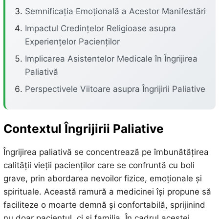
Semnificația Emoțională a Acestor Manifestări
Impactul Credințelor Religioase asupra
Experiențelor Pacienților
Implicarea Asistentelor Medicale în Îngrijirea
Paliativă
Perspectivele Viitoare asupra Îngrijirii Paliative
Contextul Îngrijirii Paliative
Îngrijirea paliativă se concentrează pe îmbunătățirea
calității vieții pacienților care se confruntă cu boli
grave, prin abordarea nevoilor fizice, emoționale și
spirituale. Această ramură a medicinei își propune să
faciliteze o moarte demnă și confortabilă, sprijinind
nu doar pacientul, ci și familia. În cadrul acestei