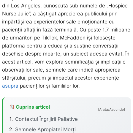
din Los Angeles, cunoscută sub numele de „Hospice
Nurse Julie”, a câștigat aprecierea publicului prin
împărtășirea experiențelor sale emoționante cu
pacienții aflați în fază terminală. Cu peste 1,7 milioane
de urmăritori pe TikTok, McFadden își folosește
platforma pentru a educa și a susține conversații
deschise despre moarte, un subiect adesea evitat. În
acest articol, vom explora semnificația și implicațiile
observațiilor sale, semnele care indică apropierea
sfârșitului, precum și impactul acestor experiențe
asupra
pacienților și familiilor lor.
Cuprins articol
[Arata/Ascunde]
Contextul Îngrijirii Paliative
Semnele Apropiatei Morți