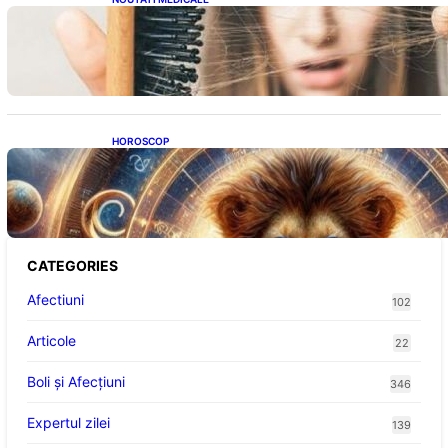
Semnele unei deficiențe de proteine:
Impactul asupra sănătății tale
HOROSCOP
Portalul Leului 8/8: Oportunități de
Abundență pentru Cinci Zodii în 2026
CATEGORIES
Afectiuni
102
Articole
22
Boli și Afecțiuni
346
Expertul zilei
139