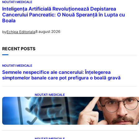
NOUTATI MEDICALE
Inteligența Artificială Revoluționează Depistarea
Cancerului Pancreatic: O Nouă Speranță în Lupta cu
Boala
8 august 2026
by
Echipa Editoriala
RECENT POSTS
NOUTATI MEDICALE
Semnele nespecifice ale cancerului: Înțelegerea
simptomelor banale care pot prefigura o boală gravă
NOUTATI MEDICALE
Inteligența dincolo de note: Semnele unui IQ
ridicat care nu țin de școală
NOUTATI MEDICALE