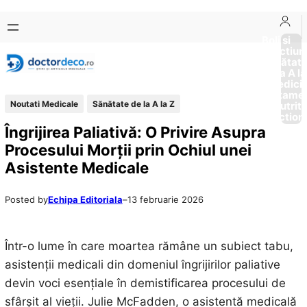
Sari
Skip
la
to
Boli si
Afectiun
conținut
content
Sănătat
de la A la
Medici
Tratame
Noutati Medicale
Sănătate de la A la Z
Nutriti
Diction
Îngrijirea Paliativă: O Privire Asupra
Procesului Morții prin Ochiul unei
Asistente Medicale
Posted by
Echipa Editoriala
–
13 februarie 2026
Într-o lume în care moartea rămâne un subiect tabu,
asistenții medicali din domeniul îngrijirilor paliative
devin voci esențiale în demistificarea procesului de
sfârșit al vieții. Julie McFadden, o asistentă medicală