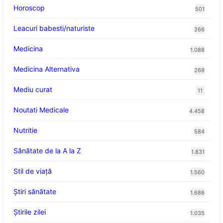
Horoscop
501
Leacuri babesti/naturiste
266
Medicina
1.088
Medicina Alternativa
269
Mediu curat
11
Noutati Medicale
4.458
Nutritie
584
Sănătate de la A la Z
1.831
Stil de viaţă
1.560
Ştiri sănătate
1.686
Știrile zilei
1.035