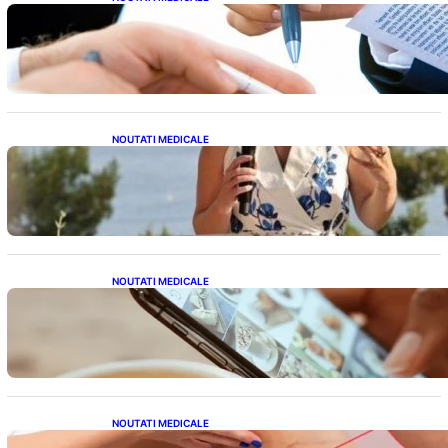
Acordul României cu Banca Mondială: O
Analiză Detaliată a Împrumutului și
Condițiilor Impuse
NOUTATI MEDICALE
Nașterea prințesei Eugenie la Lisabona: O
alegere plină de semnificație pentru familia
regală britanică
NOUTATI MEDICALE
Revoluția Bateriilor pentru Telefoane:
Avantaje, Provocări și Viitorul Tehnologiei
Energetice
NOUTATI MEDICALE
Varicele și Umflarea Picioarelor pe Caniculă: