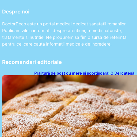
Despre noi
DoctorDeco este un portal medical dedicat sanatatii romanilor.
Publicam zilnic informatii despre afectiuni, remedii naturiste,
tratamente si nutritie. Ne propunem sa fim o sursa de referinta
pentru cei care cauta informatii medicale de incredere.
Recomandari editoriale
Prăjitură de post cu mere și scorțișoară: O Delicatesă
Dulce pentru Postul Adormirii Maicii Domnului