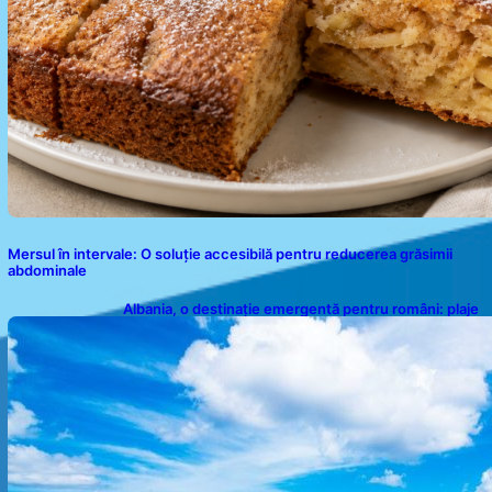
Mersul în intervale: O soluție accesibilă pentru reducerea grăsimii
abdominale
Albania, o destinație emergentă pentru români: plaje
spectaculoase, ape turcoaz și prețuri accesibile