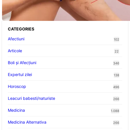
Înțelegerea Simptomelor și Măsurilor de
Prevenție
CATEGORIES
Afectiuni
102
Articole
22
Boli și Afecțiuni
346
Expertul zilei
138
Horoscop
496
Leacuri babesti/naturiste
266
Medicina
1.088
Medicina Alternativa
266