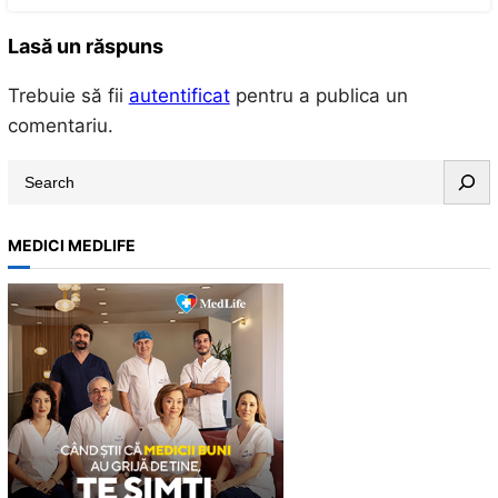
Lasă un răspuns
Trebuie să fii
autentificat
pentru a publica un
comentariu.
S
e
a
MEDICI MEDLIFE
r
c
h