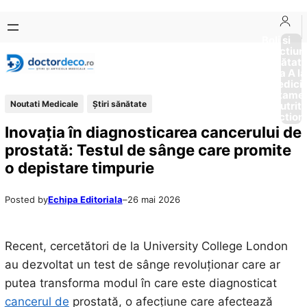
Sari
Skip
la
to
Boli si
Afectiun
conținut
content
Sănătat
de la A la
Medici
Tratame
Noutati Medicale
Ştiri sănătate
Nutriti
Diction
Inovația în diagnosticarea cancerului de
prostată: Testul de sânge care promite
o depistare timpurie
Posted by
Echipa Editoriala
–
26 mai 2026
Recent, cercetători de la University College London
au dezvoltat un test de sânge revoluționar care ar
putea transforma modul în care este diagnosticat
cancerul de
prostată, o afecțiune care afectează