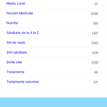
Mediu curat
11
Noutati Medicale
4.406
Nutritie
584
Sănătate de la A la Z
1.817
Stil de viaţă
1.543
Ştiri sănătate
1.674
Știrile zilei
1.030
Tratamente
68
Tratamente naturiste
277