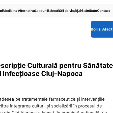
ei
Medicina Alternativa
Leacuri Babesti
Stil de viaţă
Ştiri sănătate
Contact
Boli si Afect
escripție Culturală pentru Sănătate
li Infecțioase Cluj-Napoca
desea pe tratamentele farmaceutice și intervențiile
tre integrarea culturii și socializării în procesul de
se din Cluj-Napoca a lansat, în premieră națională, un