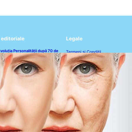
editoriale
Legale
voluția Personalității după 70 de
Termeni și Condiții
ni: Ce Revelații Ne Oferă Studiile
sihologice
Politica de Confidențialitate
Politica de Cookies
Disclaimer
Contact