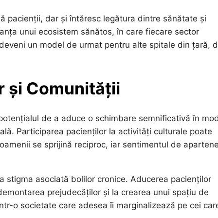
nă pacienții, dar și întăresc legătura dintre sănătate și
tanța unui ecosistem sănătos, în care fiecare sector
 deveni un model de urmat pentru alte spitale din țară, 
 și Comunității
e potențialul de a aduce o schimbare semnificativă în mo
lă. Participarea pacienților la activități culturale poate
 oamenii se sprijină reciproc, iar sentimentul de aparten
 stigma asociată bolilor cronice. Aducerea pacienților
 demontarea prejudecăților și la crearea unui spațiu de
într-o societate care adesea îi marginalizează pe cei car