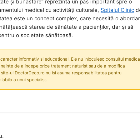
ătate și bunăstare” reprezintă un pas important spre o
mentului medical cu activități culturale,
Spitalul Clinic
d
tatea este un concept complex, care necesită o aborda
nătățească starea de sănătate a pacienților, dar și să
 pentru o societate sănătoasă.
 caracter informativ si educational. Ele nu inlocuiesc consultul medica
nainte de a incepe orice tratament naturist sau de a modifica
i site-ul DoctorDeco.ro nu isi asuma responsabilitatea pentru
labila a unui specialist.
u.