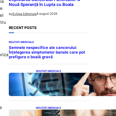
ia
Nouă Speranță în Lupta cu Boala
de
8 august 2026
by
Echipa Editoriala
el
tru
RECENT POSTS
NOUTATI MEDICALE
Semnele nespecifice ale cancerului:
Înțelegerea simptomelor banale care pot
oriza
prefigura o boală gravă
NOUTATI MEDICALE
Inteligența dincolo de note:
Semnele unui IQ ridicat
care nu țin de școală
de
NOUTATI MEDICALE
Semnele unei deficiențe de