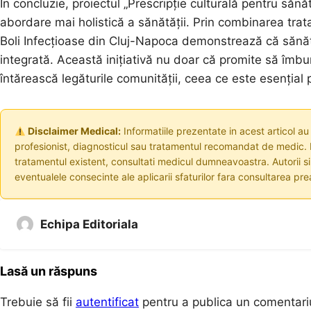
În concluzie, proiectul „Prescripție culturală pentru săn
abordare mai holistică a sănătății. Prin combinarea trata
Boli Infecțioase din Cluj-Napoca demonstrează că sănă
integrată. Această inițiativă nu doar că promite să îmbu
întărească legăturile comunității, ceea ce este esențial
Disclaimer Medical:
Informatiile prezentate in acest articol au
profesionist, diagnosticul sau tratamentul recomandat de medic. I
tratamentul existent, consultati medicul dumneavoastra. Autorii s
eventualele consecinte ale aplicarii sfaturilor fara consultarea prea
Echipa Editoriala
Lasă un răspuns
Trebuie să fii
autentificat
pentru a publica un comentari