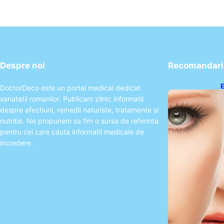
Despre noi
Recomandari 
E
DoctorDeco este un portal medical dedicat
A
sanatatii romanilor. Publicam zilnic informatii
P
despre afectiuni, remedii naturiste, tratamente si
nutritie. Ne propunem sa fim o sursa de referinta
pentru cei care cauta informatii medicale de
incredere.