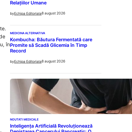
Relațiilor Umane
8 august 2026
by
Echipa Editoriala
te.
MEDICINA ALTERNATIVA
 de
Kombucha: Băutura Fermentată care
u, în
Promite să Scadă Glicemia în Timp
Record
8 august 2026
by
Echipa Editoriala
NOUTATI MEDICALE
Inteligența Artificială Revoluționează
Depistarea Cancerului Pancreatic: O