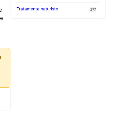
Tratamente naturiste
e
277
re
l