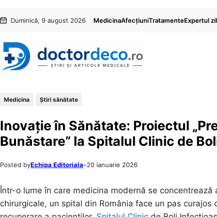
Sari
Skip
Duminică, 9 august 2026
Medicina
Afecțiuni
Tratamente
Expertul zil
la
to
conținut
content
Medicina
Ştiri sănătate
Inovație în Sănătate: Proiectul „Pr
Bunăstare” la Spitalul Clinic de Bo
Posted by
Echipa Editoriala
–
20 ianuarie 2026
Într-o lume în care medicina modernă se concentrează a
chirurgicale, un spital din România face un pas curajos că
recuperare a pacienților.
Spitalul Clinic
de Boli Infecțioa