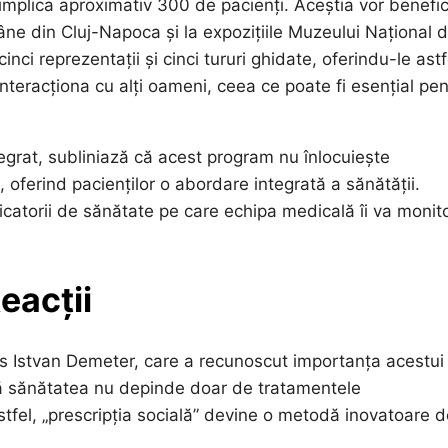
 implica aproximativ 300 de pacienți. Aceștia vor benefic
âne din Cluj-Napoca și la expozițiile Muzeului Național 
inci reprezentații și cinci tururi ghidate, oferindu-le astf
nteracționa cu alți oameni, ceea ce poate fi esențial pen
egrat, subliniază că acest program nu înlocuiește
oferind pacienților o abordare integrată a sănătății.
icatorii de sănătate pe care echipa medicală îi va monit
eacții
dras Istvan Demeter, care a recunoscut importanța acestui
că sănătatea nu depinde doar de tratamentele
Astfel, „prescripția socială” devine o metodă inovatoare 