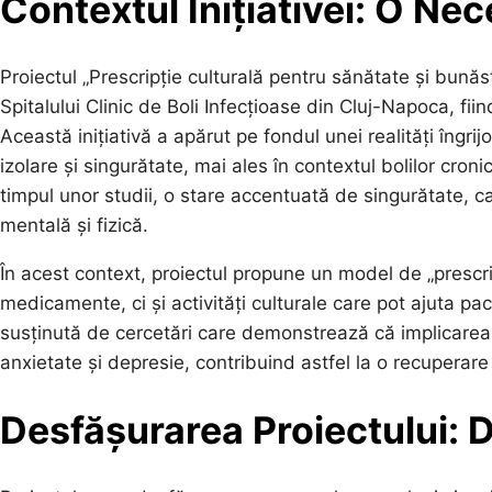
Contextul Inițiativei: O Nec
Proiectul „Prescripție culturală pentru sănătate și bunăs
Spitalului Clinic de Boli Infecțioase din Cluj-Napoca, fiind
Această inițiativă a apărut pe fondul unei realități îngr
izolare și singurătate, mai ales în contextul bolilor cronic
timpul unor studii, o stare accentuată de singurătate, 
mentală și fizică.
În acest context, proiectul propune un model de „prescr
medicamente, ci și activități culturale care pot ajuta p
susținută de cercetări care demonstrează că implicarea î
anxietate și depresie, contribuind astfel la o recuperare
Desfășurarea Proiectului: De