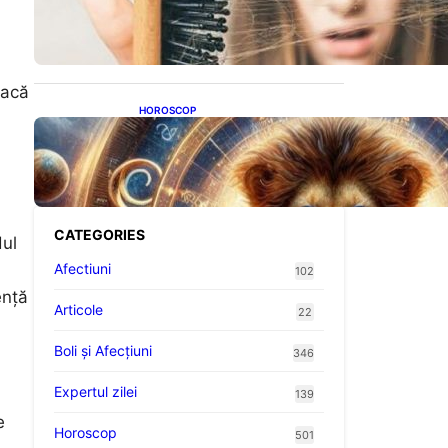
proteine: Impactul asupra
sănătății tale
dacă
HOROSCOP
Portalul Leului 8/8:
Oportunități de Abundență
pentru Cinci Zodii în 2026
CATEGORIES
dul
Afectiuni
102
ență
Articole
22
Boli și Afecțiuni
346
Expertul zilei
139
e
Horoscop
501