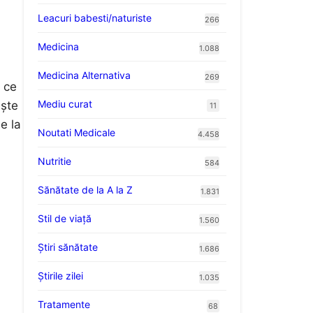
Leacuri babesti/naturiste
266
Medicina
1.088
Medicina Alternativa
269
a ce
Mediu curat
ește
11
e la
Noutati Medicale
4.458
Nutritie
584
Sănătate de la A la Z
1.831
Stil de viaţă
1.560
Ştiri sănătate
1.686
Știrile zilei
1.035
Tratamente
68