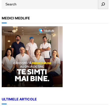
S
e
a
MEDICI MEDLIFE
r
c
h
ULTIMELE ARTICOLE