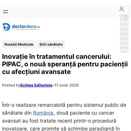
Sari
Skip
la
to
Boli si
Afectiun
conținut
content
Sănătat
de la A la
Medici
Tratame
Noutati Medicale
Ştiri sănătate
Nutriti
Diction
Inovație în tratamentul cancerului:
PIPAC, o nouă speranță pentru pacienții
cu afecțiuni avansate
Posted by
Echipa Editoriala
–
17 iunie 2026
Într-o realizare remarcabilă pentru sistemul public de
sănătate din
România,
două paciente cu cancer
avansat au fost tratate recent printr-o procedură
inovatoare, care promite să schimbe paradigmă în