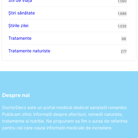
Stil de viaţă
1.560
Ştiri sănătate
1.686
Știrile zilei
1.035
Tratamente
68
Tratamente naturiste
277
Despre noi
DoctorDeco este un portal medical dedicat sanatatii romanilor.
Publicam zilnic informatii despre afectiuni, remedii naturiste,
tratamente si nutritie. Ne propunem sa fim o sursa de referinta
pentru cei care cauta informatii medicale de incredere.