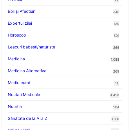
22
Boli și Afecțiuni
346
Expertul zilei
139
Horoscop
501
Leacuri babesti/naturiste
266
Medicina
1.088
Medicina Alternativa
269
Mediu curat
11
Noutati Medicale
4.458
Nutritie
584
Sănătate de la A la Z
1.831