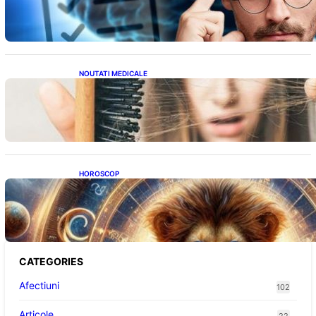
ridicat care nu țin de școală
NOUTATI MEDICALE
Semnele unei deficiențe de proteine:
Impactul asupra sănătății tale
HOROSCOP
Portalul Leului 8/8: Oportunități de
Abundență pentru Cinci Zodii în 2026
CATEGORIES
Afectiuni
102
Articole