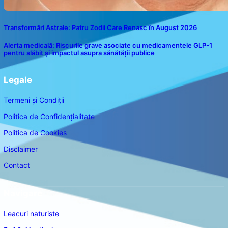
Transformări Astrale: Patru Zodii Care Renasc în August 2026
Alerta medicală: Riscurile grave asociate cu medicamentele GLP-1
pentru slăbit și impactul asupra sănătății publice
Legale
Termeni și Condiții
Politica de Confidențialitate
Politica de Cookies
Disclaimer
Contact
Navigare
Leacuri naturiste