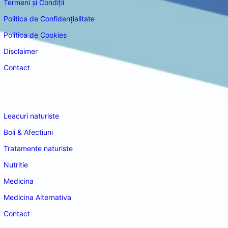
Termeni și Condiții
Politica de Confidențialitate
Politica de Cookies
Disclaimer
Contact
Navigare
Leacuri naturiste
Boli & Afectiuni
Tratamente naturiste
Nutritie
Medicina
Medicina Alternativa
Contact