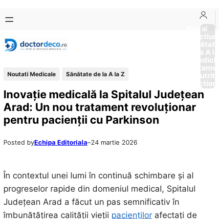
Sari
Skip
la
to
Boli si
Afectiun
conținut
content
Sănătat
de la A la
Medici
Tratame
Noutati Medicale
Sănătate de la A la Z
Nutriti
Diction
Inovație medicală la Spitalul Județean
Arad: Un nou tratament revoluționar
pentru pacienții cu Parkinson
Posted by
Echipa Editoriala
–
24 martie 2026
În contextul unei lumi în continuă schimbare și al
progreselor rapide din domeniul medical, Spitalul
Județean Arad a făcut un pas semnificativ în
îmbunătățirea calității vieții
pacienților
afectați de