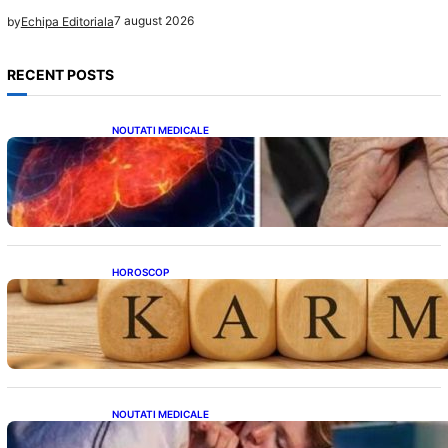
7 august 2026
by
Echipa Editoriala
RECENT POSTS
NOUTATI MEDICALE
Ficatul Gras: Semnalul Ușor Ignorat de la
Picioare și Importanța Diagnosticării Timpurii
HOROSCOP
Eclipsa și Karma: Impactul Emoțional Asupra
Zodiilor Leu și Vărsător
NOUTATI MEDICALE
Tusea seacă nocturnă: Semnale importante