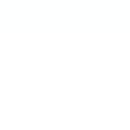
doctordeco.ro
©2026. All Rights Reserved.