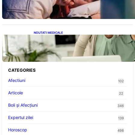
despre sănătatea inimii tale
NOUTATI MEDICALE
Sprijin financiar pentru pensionari: Ce
înseamnă ajutoarele de până la 500 de lei în
2026
CATEGORIES
Afectiuni
102
Articole
22
Boli și Afecțiuni
346
Expertul zilei
139
Horoscop
498