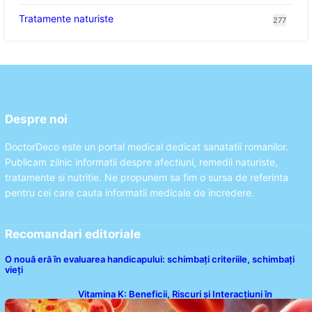
Tratamente naturiste
277
Despre noi
DoctorDeco este un portal medical dedicat sanatatii romanilor.
Publicam zilnic informatii despre afectiuni, remedii naturiste,
tratamente si nutritie. Ne propunem sa fim o sursa de referinta
pentru cei care cauta informatii medicale de incredere.
Recomandari editoriale
O nouă eră în evaluarea handicapului: schimbați criteriile, schimbați
vieți
Vitamina K: Beneficii, Riscuri și Interacțiuni în
Coagularea Sângelui