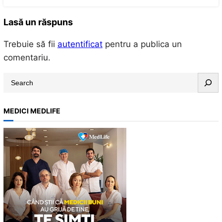
Lasă un răspuns
Trebuie să fii
autentificat
pentru a publica un
comentariu.
S
e
a
MEDICI MEDLIFE
r
c
h