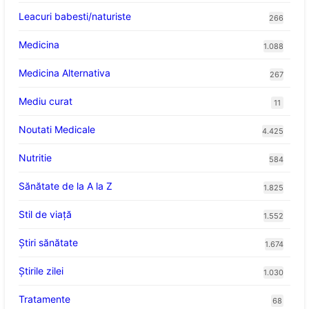
Leacuri babesti/naturiste
266
Medicina
1.088
Medicina Alternativa
267
Mediu curat
11
Noutati Medicale
4.425
Nutritie
584
Sănătate de la A la Z
1.825
Stil de viaţă
1.552
Ştiri sănătate
1.674
Știrile zilei
1.030
Tratamente
68