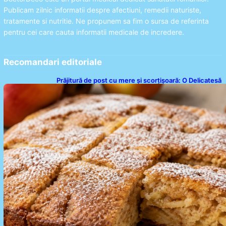
Publicam zilnic informatii despre afectiuni, remedii naturiste,
tratamente si nutritie. Ne propunem sa fim o sursa de referinta
pentru cei care cauta informatii medicale de incredere.
Recomandari editoriale
Prăjitură de post cu mere și scorțișoară: O Delicatesă
Dulce pentru Postul Adormirii Maicii Domnului