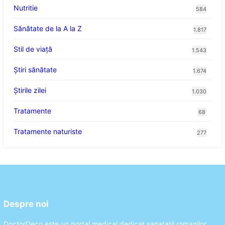
Nutritie
584
Sănătate de la A la Z
1.817
Stil de viaţă
1.543
Ştiri sănătate
1.674
Știrile zilei
1.030
Tratamente
68
Tratamente naturiste
277
Despre noi
DoctorDeco este un portal medical dedicat sanatatii romanilor.