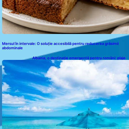
Mersul în intervale: O soluție accesibilă pentru reducerea grăsimii
abdominale
Albania, o destinație emergentă pentru români: plaje
spectaculoase, ape turcoaz și prețuri accesibile