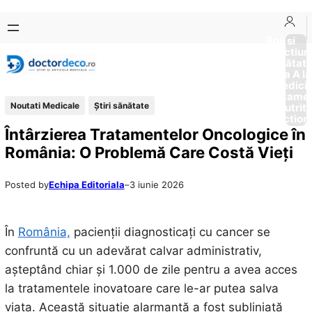
Sari
Skip
la
to
Boli si
Afectiun
conținut
content
Sănătat
de la A la
Medici
Tratame
Noutati Medicale
Ştiri sănătate
Nutriti
Diction
Întârzierea Tratamentelor Oncologice în
România: O Problemă Care Costă Vieți
Posted by
Echipa Editoriala
–
3 iunie 2026
În
România,
pacienții diagnosticați cu cancer se
confruntă cu un adevărat calvar administrativ,
așteptând chiar și 1.000 de zile pentru a avea acces
la tratamentele inovatoare care le-ar putea salva
viața. Această situație alarmantă a fost subliniată