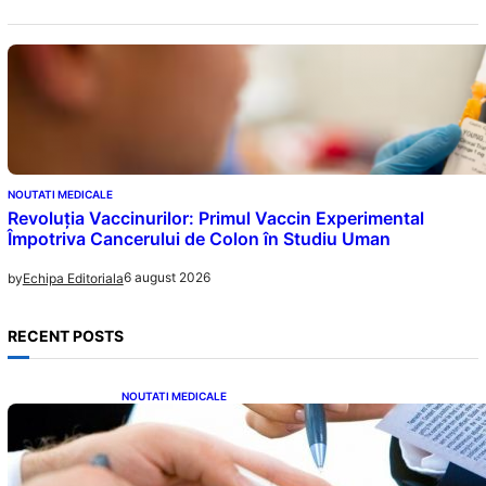
NOUTATI MEDICALE
Revoluția Vaccinurilor: Primul Vaccin Experimental
Împotriva Cancerului de Colon în Studiu Uman
6 august 2026
by
Echipa Editoriala
RECENT POSTS
NOUTATI MEDICALE
Acordul României cu Banca Mondială: O
Analiză Detaliată a Împrumutului și
Condițiilor Impuse