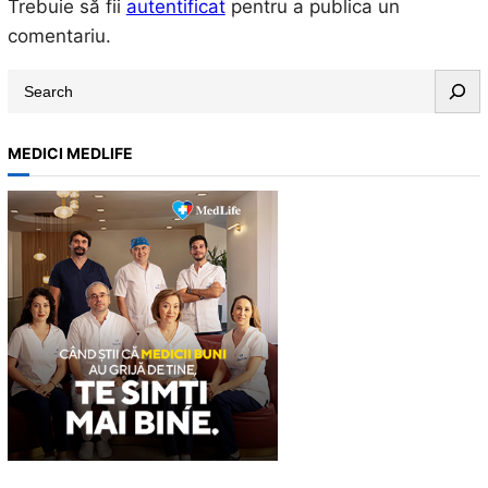
Trebuie să fii
autentificat
pentru a publica un
comentariu.
S
e
a
MEDICI MEDLIFE
r
c
h