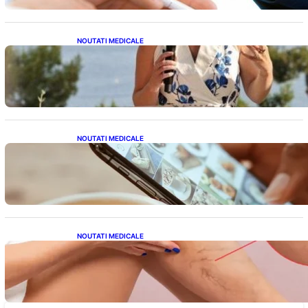
NOUTATI MEDICALE
Nașterea prințesei Eugenie la Lisabona: O
alegere plină de semnificație pentru familia
regală britanică
NOUTATI MEDICALE
Revoluția Bateriilor pentru Telefoane:
Avantaje, Provocări și Viitorul Tehnologiei
Energetice
NOUTATI MEDICALE
Varicele și Umflarea Picioarelor pe Caniculă:
Înțelegerea Simptomelor și Măsurilor de
Prevenție