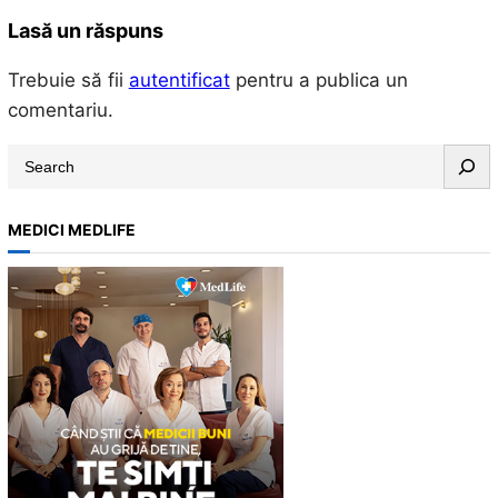
Lasă un răspuns
Trebuie să fii
autentificat
pentru a publica un
comentariu.
S
e
a
MEDICI MEDLIFE
r
c
h