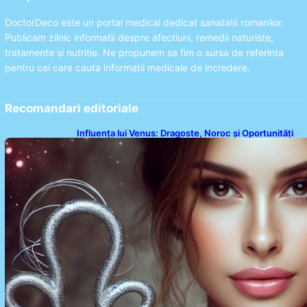
DoctorDeco este un portal medical dedicat sanatatii romanilor.
Publicam zilnic informatii despre afectiuni, remedii naturiste,
tratamente si nutritie. Ne propunem sa fim o sursa de referinta
pentru cei care cauta informatii medicale de incredere.
Recomandari editoriale
Influența lui Venus: Dragoste, Noroc și Oportunități
pentru Tauri și Balanțe în Weekendul 8-9 August