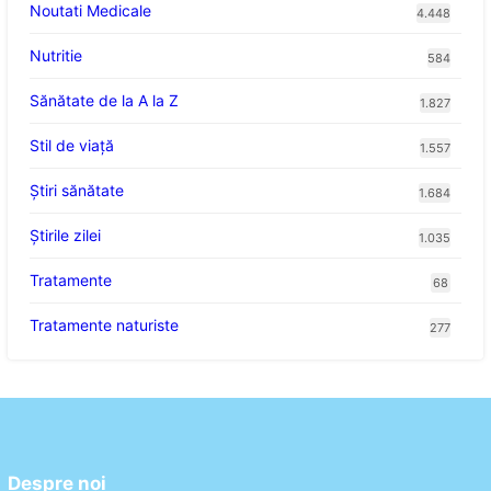
Noutati Medicale
4.448
Nutritie
584
Sănătate de la A la Z
1.827
Stil de viaţă
1.557
Ştiri sănătate
1.684
Știrile zilei
1.035
Tratamente
68
Tratamente naturiste
277
Despre noi