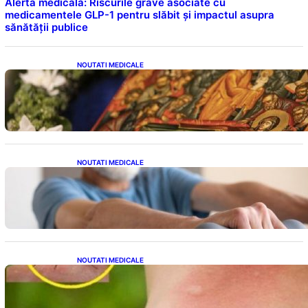
Alerta medicală: Riscurile grave asociate cu
medicamentele GLP-1 pentru slăbit și impactul asupra
sănătății publice
NOUTATI MEDICALE
Postul Adormirii Maicii Domnului: Tradiții,
Superstiții și Implicații Spiritualitate în 2026
NOUTATI MEDICALE
Îmbunătățirea sănătății cardiovasculare:
Patru exerciții simple pentru reducerea
tensiunii arteriale la domiciliu
NOUTATI MEDICALE
Cum bacteriile pielii influențează atracția
țânțarilor: O nouă viziune asupra alegerii
victimelor