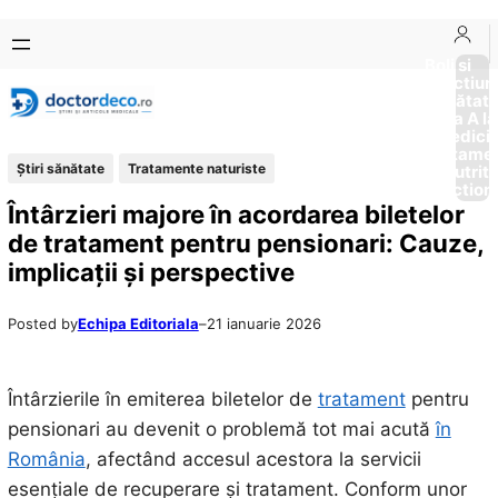
Sari
Skip
la
to
Boli si
Afectiun
conținut
content
Sănătat
de la A la
Medici
Tratame
Ştiri sănătate
Tratamente naturiste
Nutriti
Diction
Întârzieri majore în acordarea biletelor
de tratament pentru pensionari: Cauze,
implicații și perspective
Posted by
Echipa Editoriala
–
21 ianuarie 2026
Întârzierile în emiterea biletelor de
tratament
pentru
pensionari au devenit o problemă tot mai acută
în
România
, afectând accesul acestora la servicii
esențiale de recuperare și tratament. Conform unor