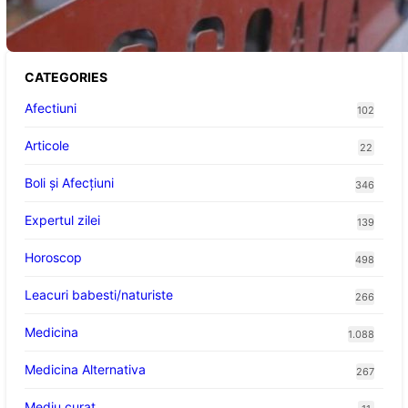
Viitoare
CATEGORIES
Afectiuni
102
Articole
22
Boli și Afecțiuni
346
Expertul zilei
139
Horoscop
498
Leacuri babesti/naturiste
266
Medicina
1.088
Medicina Alternativa
267
Mediu curat