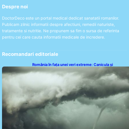
Despre noi
DoctorDeco este un portal medical dedicat sanatatii romanilor.
Publicam zilnic informatii despre afectiuni, remedii naturiste,
tratamente si nutritie. Ne propunem sa fim o sursa de referinta
pentru cei care cauta informatii medicale de incredere.
Recomandari editoriale
România în fața unei veri extreme: Canicula și
efectele sale devastatoare în august