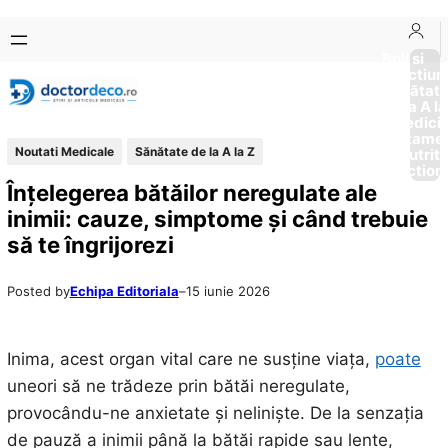
Sari
Skip
la
to
Boli si
Afectiun
conținut
content
Sănătat
de la A la
Medici
Tratame
Noutati Medicale
Sănătate de la A la Z
Nutriti
Diction
Înțelegerea bătăilor neregulate ale
inimii: cauze, simptome și când trebuie
să te îngrijorezi
Posted by
Echipa Editoriala
–
15 iunie 2026
Inima, acest organ vital care ne susține viața,
poate
uneori să ne trădeze prin bătăi neregulate,
provocându-ne anxietate și neliniște. De la senzația
de pauză a inimii până la bătăi rapide sau lente,