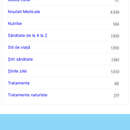
11
Noutati Medicale
4.439
Nutritie
584
Sănătate de la A la Z
1.826
Stil de viaţă
1.555
Ştiri sănătate
1.681
Știrile zilei
1.033
Tratamente
68
Tratamente naturiste
277