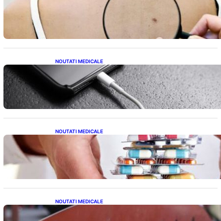
10 Semne Ascunse ale Cancerului de Piele:
Ce Trebuie să Știm pentru a Ne Proteja
NOUTATI MEDICALE
Încărcarea Telefonului Pe Timp de Noapte:
Mituri, Realități și Impact Asupra Bateriei
NOUTATI MEDICALE
Criza Medicamentelor pentru Tulburări
Digestive: Ce Înseamnă Suspendarea Colebil
și Panzcebil pentru Pacienți
NOUTATI MEDICALE
Reforma Educațională din Liceu: O
Schimbare Fundamentală pentru Generațiile