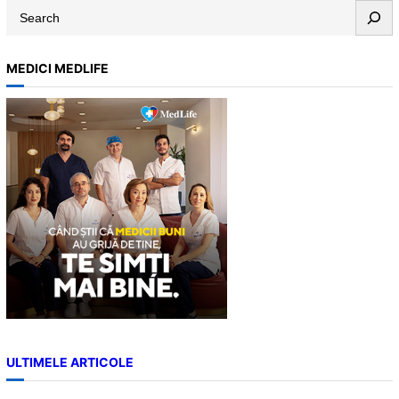
S
e
a
MEDICI MEDLIFE
r
c
h
ULTIMELE ARTICOLE