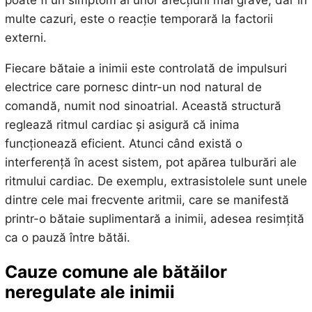
poate fi un simptom al unor afecțiuni mai grave, dar în
multe cazuri, este o reacție temporară la factorii
externi.
Fiecare bătaie a inimii este controlată de impulsuri
electrice care pornesc dintr-un nod natural de
comandă, numit nod sinoatrial. Această structură
reglează ritmul cardiac și asigură că inima
funcționează eficient. Atunci când există o
interferență în acest sistem, pot apărea tulburări ale
ritmului cardiac. De exemplu, extrasistolele sunt unele
dintre cele mai frecvente aritmii, care se manifestă
printr-o bătaie suplimentară a inimii, adesea resimțită
ca o pauză între bătăi.
Cauze comune ale bătăilor
neregulate ale inimii