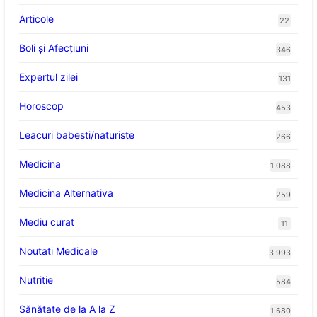
Articole
22
Boli și Afecțiuni
346
Expertul zilei
131
Horoscop
453
Leacuri babesti/naturiste
266
Medicina
1.088
Medicina Alternativa
259
Mediu curat
11
Noutati Medicale
3.993
Nutritie
584
Sănătate de la A la Z
1.680