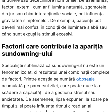
la durere sau dezechilibre hormonale. De asemenea,
factorii externi, cum ar fi lumina naturală, zgomotele
din jur sau chiar interacțiunile sociale, pot influența
gravitatea simptomelor. De exemplu, pacienții pot
deveni mai confuzi în condiții de iluminare slabă sau
când sunt expuși la stimuli excesivi.
Factorii care contribuie la apariția
sundowning-ului
Specialiștii subliniază că sundowning-ul nu este un
fenomen izolat, ci rezultatul unei combinații complexe
de factori. Printre aceștia se numără
oboseala
acumulată pe parcursul zilei, care poate duce la o
scădere a capacității de a gestiona stresul sau
anxietatea. De asemenea, lipsa expunerii la soare pe
timpul zilei poate influența ritmul circadian al