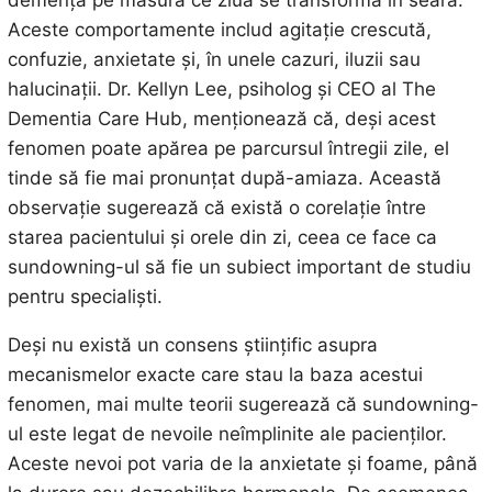
demență pe măsură ce ziua se transformă în seară.
Aceste comportamente includ agitație crescută,
confuzie, anxietate și, în unele cazuri, iluzii sau
halucinații. Dr. Kellyn Lee, psiholog și CEO al The
Dementia Care Hub, menționează că, deși acest
fenomen poate apărea pe parcursul întregii zile, el
tinde să fie mai pronunțat după-amiaza. Această
observație sugerează că există o corelație între
starea pacientului și orele din zi, ceea ce face ca
sundowning-ul să fie un subiect important de studiu
pentru specialiști.
Deși nu există un consens științific asupra
mecanismelor exacte care stau la baza acestui
fenomen, mai multe teorii sugerează că sundowning-
ul este legat de nevoile neîmplinite ale pacienților.
Aceste nevoi pot varia de la anxietate și foame, până