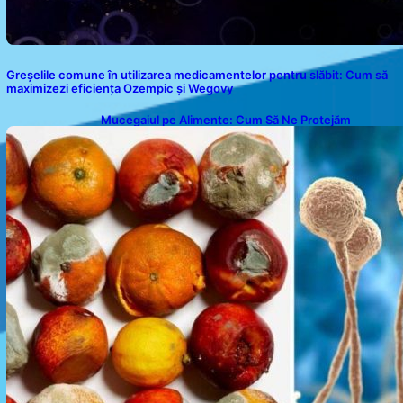
Greșelile comune în utilizarea medicamentelor pentru slăbit: Cum să
maximizezi eficiența Ozempic și Wegovy
Mucegaiul pe Alimente: Cum Să Ne Protejăm
Sănătatea?