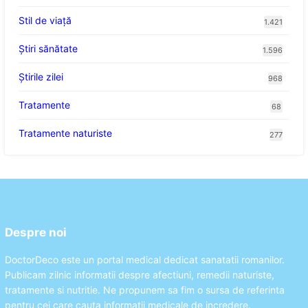
Stil de viaţă
1.421
Ştiri sănătate
1.596
Știrile zilei
968
Tratamente
68
Tratamente naturiste
277
Despre noi
DoctorDeco este un portal medical dedicat sanatatii romanilor.
Publicam zilnic informatii despre afectiuni, remedii naturiste,
tratamente si nutritie. Ne propunem sa fim o sursa de referinta
pentru cei care cauta informatii medicale de incredere.