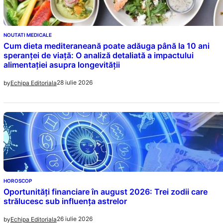
NOUTATI MEDICALE
Cum dieta mediteraneană poate adăuga până la 10 ani
speranței de viață: O analiză detaliată a impactului
alimentației asupra longevității
28 iulie 2026
by
Echipa Editoriala
HOROSCOP
Oportunități financiare în august 2026: Trei zodii care
strălucesc sub influența astrelor
26 iulie 2026
by
Echipa Editoriala