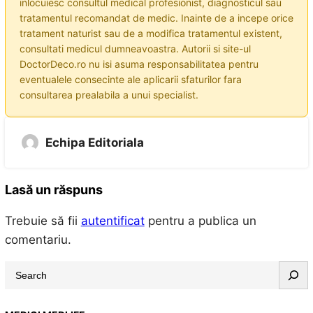
inlocuiesc consultul medical profesionist, diagnosticul sau
tratamentul recomandat de medic. Inainte de a incepe orice
tratament naturist sau de a modifica tratamentul existent,
consultati medicul dumneavoastra. Autorii si site-ul
DoctorDeco.ro nu isi asuma responsabilitatea pentru
eventualele consecinte ale aplicarii sfaturilor fara
consultarea prealabila a unui specialist.
Echipa Editoriala
Lasă un răspuns
Trebuie să fii
autentificat
pentru a publica un
comentariu.
S
e
a