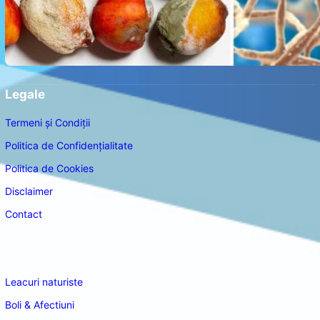
Legale
Termeni și Condiții
Politica de Confidențialitate
Politica de Cookies
Disclaimer
Contact
Navigare
Leacuri naturiste
Boli & Afectiuni