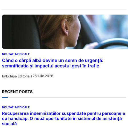
NOUTATI MEDICALE
Când o cârpă albă devine un semn de urgență:
semnificația și impactul acestui gest în trafic
26 iulie 2026
by
Echipa Editoriala
RECENT POSTS
NOUTATI MEDICALE
Recuperarea indemnizațiilor suspendate pentru persoanele
cu handicap: O nouă oportunitate în sistemul de asistență
socială