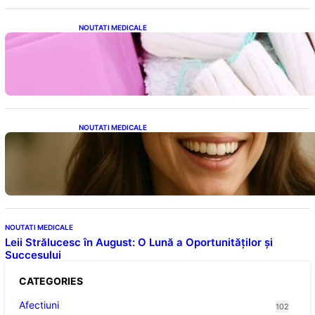
NOUTATI MEDICALE
Tampoanele menstruale: O analiză profundă
a riscurilor legate de metale toxice
NOUTATI MEDICALE
Ceaiul – Băutura care protejează inima:
Descoperiri recente despre beneficiile
consumului zilnic
NOUTATI MEDICALE
Leii Strălucesc în August: O Lună a Oportunităților și
Succesului
CATEGORIES
Afectiuni
102