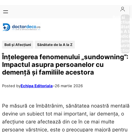
Sari
Skip
la
to
Boli si
Afectiun
conținut
content
Sănătat
de la A la
Medici
Tratame
Boli și Afecțiuni
Sănătate de la A la Z
Nutriti
Diction
Înțelegerea fenomenului „sundowning”:
Impactul asupra persoanelor cu
demență și familiile acestora
Posted by
Echipa Editoriala
–
26 martie 2026
Pe măsură ce îmbătrânim, sănătatea noastră mentală
devine un subiect tot mai important, iar demența, o
afecțiune care afectează din ce în ce mai multe
persoane vârstnice, este o preocupare majoră pentru