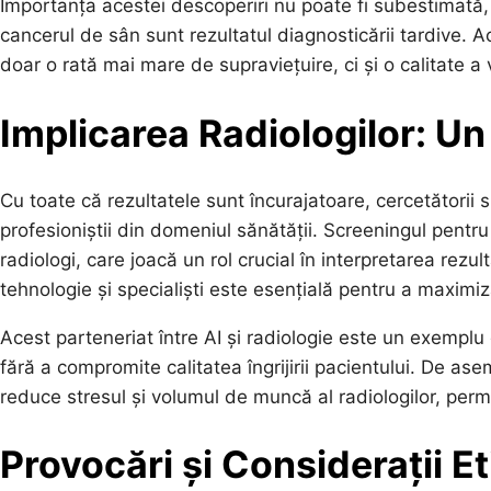
Importanța acestei descoperiri nu poate fi subestimată
cancerul de sân sunt rezultatul diagnosticării tardive.
doar o rată mai mare de supraviețuire, ci și o calitate a 
Implicarea Radiologilor: Un
Cu toate că rezultatele sunt încurajatoare, cercetătorii
profesioniștii din domeniul sănătății. Screeningul pentr
radiologi, care joacă un rol crucial în interpretarea rezul
tehnologie și specialiști este esențială pentru a maximiza
Acest parteneriat între AI și radiologie este un exempl
fără a compromite calitatea îngrijirii pacientului. De a
reduce stresul și volumul de muncă al radiologilor, per
Provocări și Considerații Et