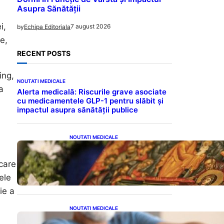
Asupra Sănătății
i,
7 august 2026
by
Echipa Editoriala
e,
RECENT POSTS
ing,
NOUTATI MEDICALE
a
Alerta medicală: Riscurile grave asociate
cu medicamentele GLP-1 pentru slăbit și
impactul asupra sănătății publice
NOUTATI MEDICALE
Postul Adormirii Maicii
Domnului: Tradiții,
care
Superstiții și Implicații
Spiritualitate în 2026
ele
ie a
NOUTATI MEDICALE
Îmbunătățirea sănătății