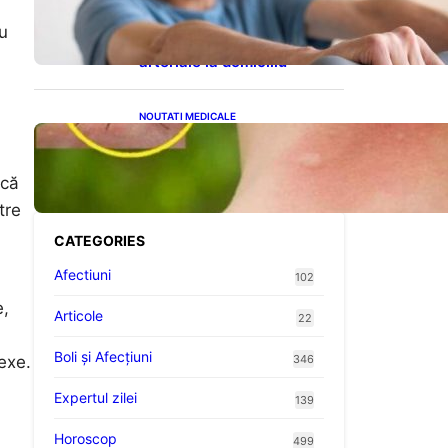
cardiovasculare: Patru
exerciții simple pentru
u
reducerea tensiunii
arteriale la domiciliu
NOUTATI MEDICALE
Cum bacteriile pielii
influențează atracția
țânțarilor: O nouă viziune
scă
asupra alegerii victimelor
tre
CATEGORIES
Afectiuni
102
e,
Articole
22
Boli și Afecțiuni
exe.
346
Expertul zilei
139
Horoscop
499