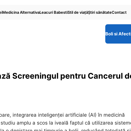
ei
Medicina Alternativa
Leacuri Babesti
Stil de viaţă
Ştiri sănătate
Contact
Boli si Afect
ează Screeningul pentru Cancerul d
are, integrarea inteligenței artificiale (AI) în medicină
 studiu amplu a scos la iveală faptul că utilizarea sistem
a o depistare mai timpurie a bolii, reducând totodată și