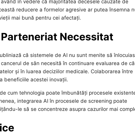
, având în vedere că majoritatea decesele cauzate de
 Această reducere a formelor agresive ar putea însemna n
vieții mai bună pentru cei afectați.
 Parteneriat Necessitat
 subliniază că sistemele de AI nu sunt menite să înlocuia
u cancerul de sân necesită în continuare evaluarea de că
tatelor și în luarea deciziilor medicale. Colaborarea între
 beneficiile acestei inovații.
u de cum tehnologia poate îmbunătăți procesele existent
semenea, integrarea AI în procesele de screening poate
mițându-le să se concentreze asupra cazurilor mai compl
ice