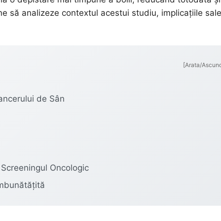
e să analizeze contextul acestui studiu, implicațiile sale
[Arata/Ascun
Cancerului de Sân
u Screeningul Oncologic
Îmbunătățită