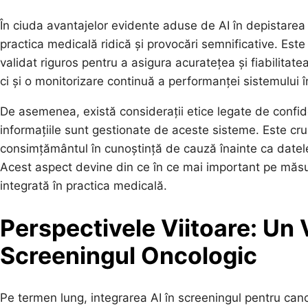
În ciuda avantajelor evidente aduse de AI în depistarea 
practica medicală ridică și provocări semnificative. Este 
validat riguros pentru a asigura acuratețea și fiabilitat
ci și o monitorizare continuă a performanței sistemului în
De asemenea, există considerații etice legate de confide
informațiile sunt gestionate de aceste sisteme. Este cruci
consimțământul în cunoștință de cauză înainte ca datele l
Acest aspect devine din ce în ce mai important pe măsu
integrată în practica medicală.
Perspectivele Viitoare: Un 
Screeningul Oncologic
Pe termen lung, integrarea AI în screeningul pentru ca