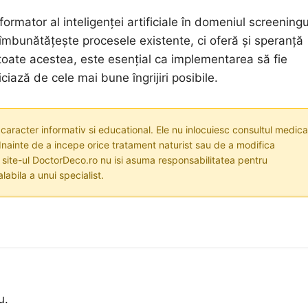
formator al inteligenței artificiale în domeniul screeningu
îmbunătățește procesele existente, ci oferă și speranță
u toate acestea, este esențial ca implementarea să fie
iază de cele mai bune îngrijiri posibile.
 caracter informativ si educational. Ele nu inlocuiesc consultul medica
nainte de a incepe orice tratament naturist sau de a modifica
i site-ul DoctorDeco.ro nu isi asuma responsabilitatea pentru
labila a unui specialist.
u.