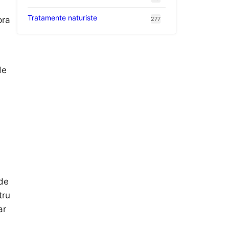
Tratamente naturiste
pra
277
de
 de
tru
ar