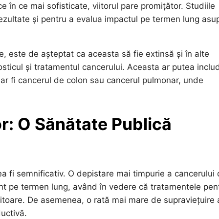
în ce mai sofisticate, viitorul pare promițător. Studiile
rezultate și pentru a evalua impactul pe termen lung asu
, este de așteptat ca aceasta să fie extinsă și în alte
osticul și tratamentul cancerului. Aceasta ar putea inclu
m ar fi cancerul de colon sau cancerul pulmonar, unde
r: O Sănătate Publică
ea fi semnificativ. O depistare mai timpurie a cancerului
ent pe termen lung, având în vedere că tratamentele pen
sitoare. De asemenea, o rată mai mare de supraviețuire 
uctivă.