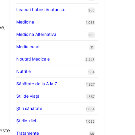
Leacuri babesti/naturiste
266
Medicina
1.088
ve,
Medicina Alternativa
268
Mediu curat
11
Noutati Medicale
4.448
.
Nutritie
584
Sănătate de la A la Z
1.827
Stil de viaţă
1.557
Ştiri sănătate
1.684
Știrile zilei
1.035
 este
Tratamente
68