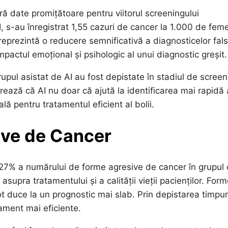
ă date promițătoare pentru viitorul screeningului
, s-au înregistrat 1,55 cazuri de cancer la 1.000 de feme
reprezintă o reducere semnificativă a diagnosticelor fals
mpactul emoțional și psihologic al unui diagnostic greșit.
rupul asistat de AI au fost depistate în stadiul de screen
ează că AI nu doar că ajută la identificarea mai rapidă 
ală pentru tratamentul eficient al bolii.
ive de Cancer
 27% a numărului de forme agresive de cancer în grupul 
supra tratamentului și a calității vieții pacienților. Form
t duce la un prognostic mai slab. Prin depistarea timpur
tament mai eficiente.