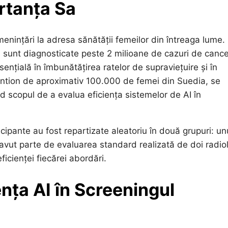
rtanța Sa
enințări la adresa sănătății femeilor din întreaga lume.
n sunt diagnosticate peste 2 milioane de cazuri de canc
sențială în îmbunătățirea ratelor de supraviețuire și în
eșantion de aproximativ 100.000 de femei din Suedia, se
nd scopul de a evalua eficiența sistemelor de AI în
cipante au fost repartizate aleatoriu în două grupuri: un
 avut parte de evaluarea standard realizată de doi radiol
icienței fiecărei abordări.
ența AI în Screeningul