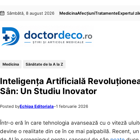
Sari
Skip
Sâmbătă, 8 august 2026
Medicina
Afecțiuni
Tratamente
Expertul zil
la
to
conținut
content
Medicina
Sănătate de la A la Z
Inteligența Artificială Revoluțion
Sân: Un Studiu Inovator
Posted by
Echipa Editoriala
–
1 februarie 2026
Într-o eră în care tehnologia avansează cu o viteză uluito
devine o realitate din ce în ce mai palpabilă. Recent, un
de AI în screeningul pentru cancerul de sân
poate
duce l