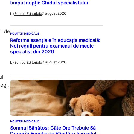
timpul nopții: Ghidul specialistului
7 august 2026
by
Echipa Editoriala
er de
NOUTATI MEDICALE
Reforme esențiale în educația medicală:
Noi reguli pentru examenul de medic
specialist din 2026
7 august 2026
by
Echipa Editoriala
ul
ogi.
NOUTATI MEDICALE
Somnul Sănătos: Câte Ore Trebuie Să
Dormi în Funcție de Vârstă și Impactul