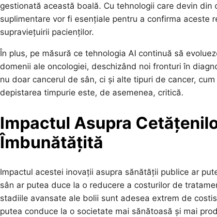
gestionată această boală. Cu tehnologii care devin din ce 
suplimentare vor fi esențiale pentru a confirma aceste 
supraviețuirii pacienților.
În plus, pe măsură ce tehnologia AI continuă să evolueze
domenii ale oncologiei, deschizând noi fronturi în diagn
nu doar cancerul de sân, ci și alte tipuri de cancer, cu
depistarea timpurie este, de asemenea, critică.
Impactul Asupra Cetățenilo
Îmbunătățită
Impactul acestei inovații asupra sănătății publice ar put
sân ar putea duce la o reducere a costurilor de tratam
stadiile avansate ale bolii sunt adesea extrem de costi
putea conduce la o societate mai sănătoasă și mai prod