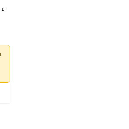
lui
l