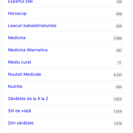
Expertul zilei
139
Horoscop
498
Leacuri babesti/naturiste
266
Medicina
1.088
Medicina Alternativa
267
Mediu curat
11
Noutati Medicale
4.431
Nutritie
584
Sănătate de la A la Z
1.825
Stil de viaţă
1.554
Ştiri sănătate
1.676