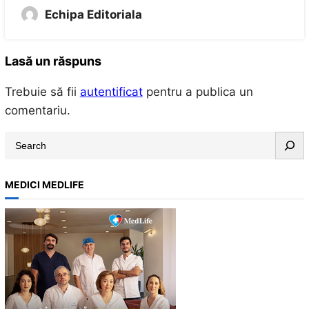
Echipa Editoriala
Lasă un răspuns
Trebuie să fii
autentificat
pentru a publica un
comentariu.
S
e
a
MEDICI MEDLIFE
r
c
h