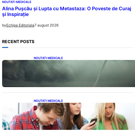
NOUTATI MEDICALE
Alina Pușcău și Lupta cu Metastaza: O Poveste de Curaj
și Inspirație
7 august 2026
by
Echipa Editoriala
RECENT POSTS
NOUTATI MEDICALE
România în fața unei veri extreme: Canicula
și efectele sale devastatoare în august
NOUTATI MEDICALE
Impactul ascuns al smartphone-urilor asupra
sănătății: Cum scrollingul zilnic ne afectează
corpul