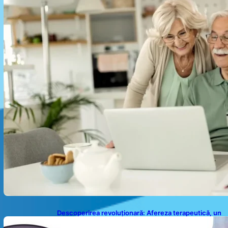
Descoperirea revoluționară: Afereza terapeutică, un
posibil aliat în eliminarea microplasticelor din sânge