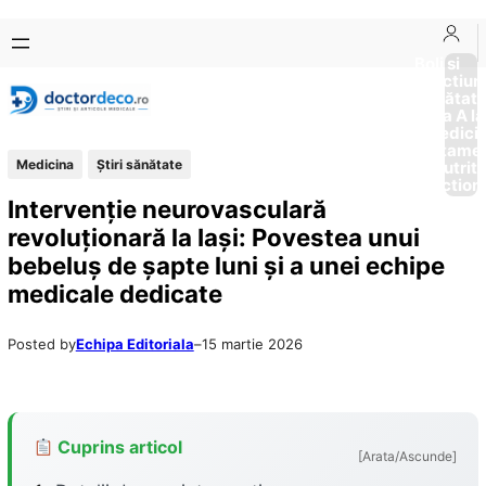
Sari
Skip
la
to
Boli si
Afectiun
conținut
content
Sănătat
de la A la
Medici
Tratame
Medicina
Ştiri sănătate
Nutriti
Diction
Intervenție neurovasculară
revoluționară la Iași: Povestea unui
bebeluș de șapte luni și a unei echipe
medicale dedicate
Posted by
Echipa Editoriala
–
15 martie 2026
Cuprins articol
[Arata/Ascunde]