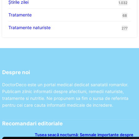
Știrile zilei
1.032
Tratamente
68
Tratamente naturiste
277
Despre noi
DoctorDeco este un portal medical dedicat sanatatii romanilor.
Publicam zilnic informatii despre afectiuni, remedii naturiste,
tratamente si nutritie. Ne propunem sa fim o sursa de referinta
pentru cei care cauta informatii medicale de incredere.
Recomandari editoriale
Tusea seacă nocturnă: Semnale importante despre