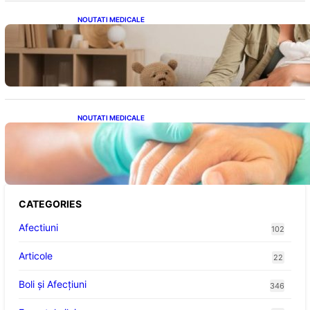
NOUTATI MEDICALE
Compararea pompelor de sân electrice și
manuale: Alegerea ideală pentru mamele
moderne
NOUTATI MEDICALE
Ghid complet pentru operația gratuită a
mâinii în sistemul public de sănătate: pași,
avantaje și recuperare
CATEGORIES
Afectiuni
102
Articole
22
Boli și Afecțiuni
346