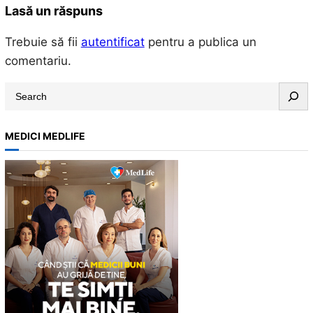
Lasă un răspuns
Trebuie să fii
autentificat
pentru a publica un
comentariu.
S
e
a
MEDICI MEDLIFE
r
c
h