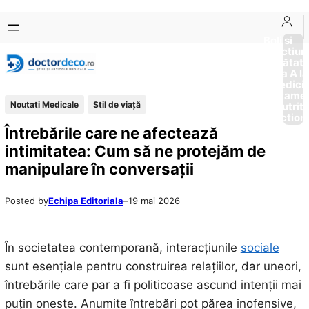
Sari
Skip
la
to
Boli si
Afectiun
conținut
content
Sănătat
de la A la
Medici
Tratame
Noutati Medicale
Stil de viaţă
Nutriti
Diction
Întrebările care ne afectează
intimitatea: Cum să ne protejăm de
manipulare în conversații
Posted by
Echipa Editoriala
–
19 mai 2026
În societatea contemporană, interacțiunile
sociale
sunt esențiale pentru construirea relațiilor, dar uneori,
întrebările care par a fi politicoase ascund intenții mai
puțin oneste. Anumite întrebări pot părea inofensive,