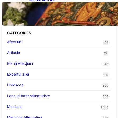
NOUTATI MEDICALE
Postul Adormirii Maicii Domnului: Tradiții,
Superstiții și Implicații Spiritualitate în 2026
CATEGORIES
Afectiuni
102
Articole
22
Boli și Afecțiuni
346
Expertul zilei
139
Horoscop
500
Leacuri babesti/naturiste
266
Medicina
1.088
Medicina Alternativa