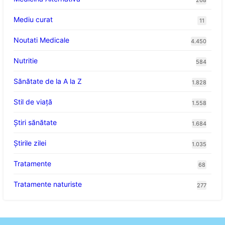
268
Mediu curat
11
Noutati Medicale
4.450
Nutritie
584
Sănătate de la A la Z
1.828
Stil de viaţă
1.558
Ştiri sănătate
1.684
Știrile zilei
1.035
Tratamente
68
Tratamente naturiste
277