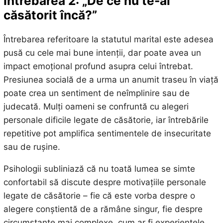
Întrebarea 2: „De ce nu te-ai
căsătorit încă?”
Întrebarea referitoare la statutul marital este adesea
pusă cu cele mai bune intenții, dar poate avea un
impact emoțional profund asupra celui întrebat.
Presiunea socială de a urma un anumit traseu în viață
poate crea un sentiment de neîmplinire sau de
judecată. Mulți oameni se confruntă cu alegeri
personale dificile legate de căsătorie, iar întrebările
repetitive pot amplifica sentimentele de insecuritate
sau de rușine.
Psihologii subliniază că nu toată lumea se simte
confortabil să discute despre motivațiile personale
legate de căsătorie – fie că este vorba despre o
alegere conștientă de a rămâne singur, fie despre
circumstanțe mai complexe, cum ar fi experiențele