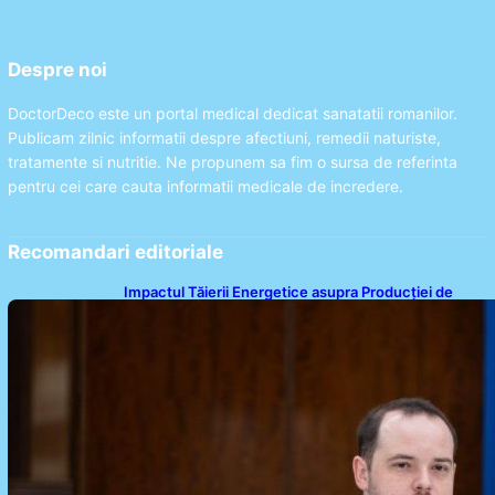
Despre noi
DoctorDeco este un portal medical dedicat sanatatii romanilor.
Publicam zilnic informatii despre afectiuni, remedii naturiste,
tratamente si nutritie. Ne propunem sa fim o sursa de referinta
pentru cei care cauta informatii medicale de incredere.
Recomandari editoriale
Impactul Tăierii Energetice asupra Producției de
Medicamente: Avertismentul lui Alexandru Rogobete
către Guvernul României