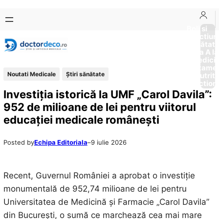
Sari
Skip
la
to
Boli si
Afectiun
conținut
content
Sănătat
de la A la
Medici
Tratame
Noutati Medicale
Ştiri sănătate
Nutriti
Diction
Investiția istorică la UMF „Carol Davila”:
952 de milioane de lei pentru viitorul
educației medicale românești
Posted by
Echipa Editoriala
–
9 iulie 2026
Recent, Guvernul României a aprobat o investiție
monumentală de 952,74 milioane de lei pentru
Universitatea de Medicină și Farmacie „Carol Davila”
din București, o sumă ce marchează cea mai mare