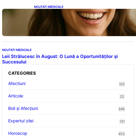
NOUTATI MEDICALE
Ceaiul – Băutura care protejează inima:
Descoperiri recente despre beneficiile
consumului zilnic
NOUTATI MEDICALE
Leii Strălucesc în August: O Lună a Oportunităților și
Succesului
CATEGORIES
Afectiuni
102
Articole
22
Boli și Afecțiuni
346
Expertul zilei
131
Horoscop
453