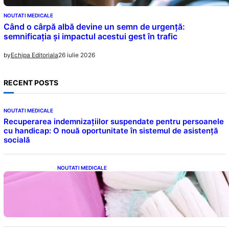
NOUTATI MEDICALE
Când o cârpă albă devine un semn de urgență:
semnificația și impactul acestui gest în trafic
26 iulie 2026
by
Echipa Editoriala
RECENT POSTS
NOUTATI MEDICALE
Recuperarea indemnizațiilor suspendate pentru persoanele
cu handicap: O nouă oportunitate în sistemul de asistență
socială
NOUTATI MEDICALE
Tampoanele menstruale: O analiză profundă
a riscurilor legate de metale toxice