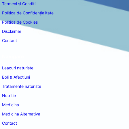
Termeni și Condiții
Politica de Confidențialitate
Politica de Cookies
Disclaimer
Contact
Navigare
Leacuri naturiste
Boli & Afectiuni
Tratamente naturiste
Nutritie
Medicina
Medicina Alternativa
Contact