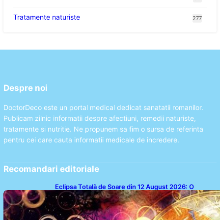
Tratamente naturiste
277
Despre noi
DoctorDeco este un portal medical dedicat sanatatii romanilor.
Publicam zilnic informatii despre afectiuni, remedii naturiste,
tratamente si nutritie. Ne propunem sa fim o sursa de referinta
pentru cei care cauta informatii medicale de incredere.
Recomandari editoriale
Eclipsa Totală de Soare din 12 August 2026: O
Analiză a Impactului asupra Trei Zodii și a Ciclului de
18 Ani