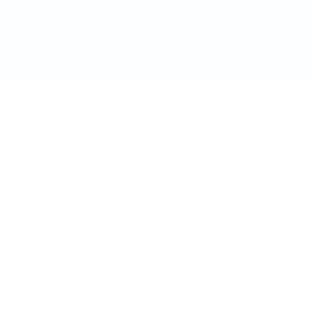
doctordeco.ro
©2026. All Rights Reserved.