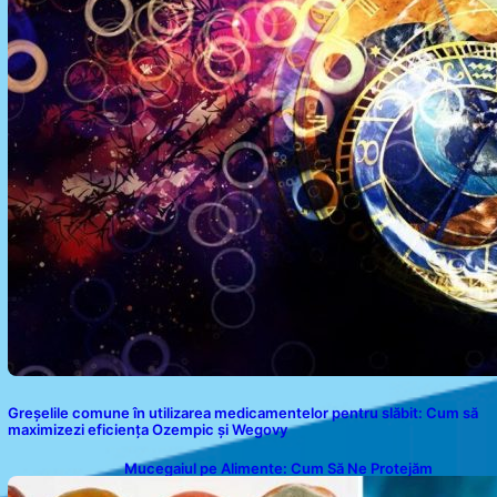
Greșelile comune în utilizarea medicamentelor pentru slăbit: Cum să
maximizezi eficiența Ozempic și Wegovy
Mucegaiul pe Alimente: Cum Să Ne Protejăm
Sănătatea?