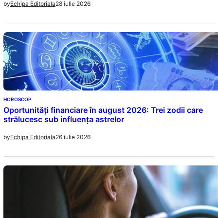
28 iulie 2026
by
Echipa Editoriala
HOROSCOP
Oportunități financiare în august 2026: Trei zodii care
strălucesc sub influența astrelor
26 iulie 2026
by
Echipa Editoriala