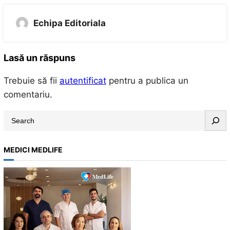
Echipa Editoriala
Lasă un răspuns
Trebuie să fii
autentificat
pentru a publica un
comentariu.
S
e
a
MEDICI MEDLIFE
r
c
h