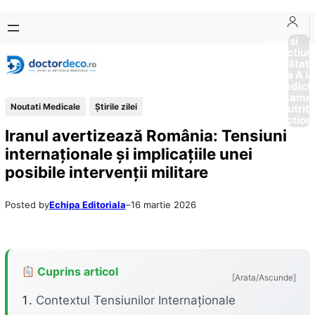
Sari
Skip
la
to
Boli si
Afectiun
conținut
content
Sănătat
de la A la
Medici
Tratame
Noutati Medicale
Știrile zilei
Nutriti
Diction
Iranul avertizează România: Tensiuni
internaționale și implicațiile unei
posibile intervenții militare
Posted by
Echipa Editoriala
–
16 martie 2026
Cuprins articol
[Arata/Ascunde]
Contextul Tensiunilor Internaționale