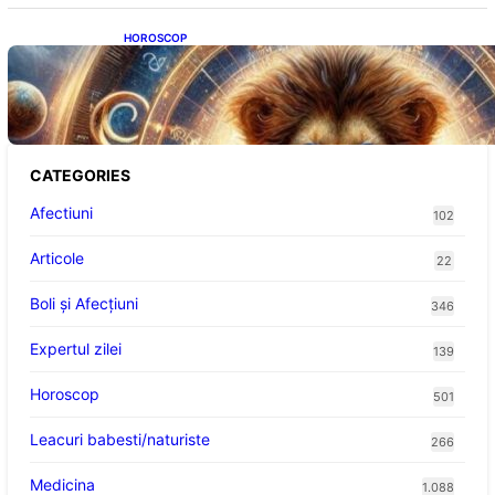
HOROSCOP
Portalul Leului 8/8: Oportunități de
Abundență pentru Cinci Zodii în 2026
CATEGORIES
Afectiuni
102
Articole
22
Boli și Afecțiuni
346
Expertul zilei
139
Horoscop
501
Leacuri babesti/naturiste
266
Medicina
1.088