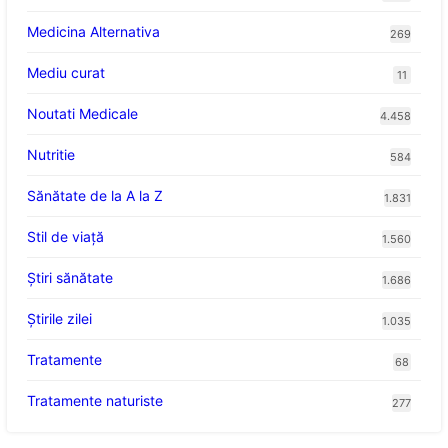
Medicina Alternativa
269
Mediu curat
11
Noutati Medicale
4.458
Nutritie
584
Sănătate de la A la Z
1.831
Stil de viaţă
1.560
Ştiri sănătate
1.686
Știrile zilei
1.035
Tratamente
68
Tratamente naturiste
277