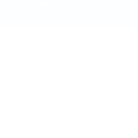
doctordeco.ro
©2026. All Rights Reserved.