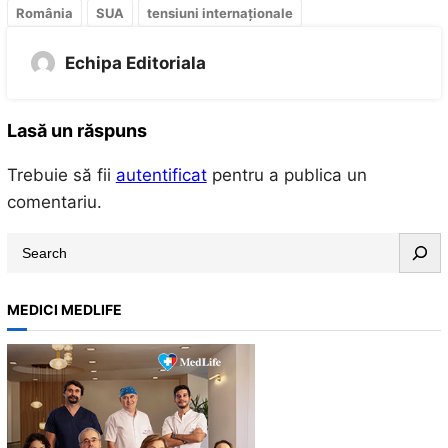
România
SUA
tensiuni internaționale
Echipa Editoriala
Lasă un răspuns
Trebuie să fii
autentificat
pentru a publica un
comentariu.
S
e
a
MEDICI MEDLIFE
r
c
h