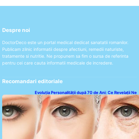
Despre noi
DoctorDeco este un portal medical dedicat sanatatii romanilor.
Publicam zilnic informatii despre afectiuni, remedii naturiste,
tratamente si nutritie. Ne propunem sa fim o sursa de referinta
pentru cei care cauta informatii medicale de incredere.
Recomandari editoriale
Evoluția Personalității după 70 de Ani: Ce Revelații Ne
Oferă Studiile Psihologice