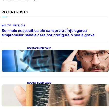
RECENT POSTS
NOUTATI MEDICALE
Semnele nespecifice ale cancerului: Înțelegerea
simptomelor banale care pot prefigura o boală gravă
NOUTATI MEDICALE
Inteligența dincolo de note: Semnele unui IQ
ridicat care nu țin de școală
NOUTATI MEDICALE
Semnele unei deficiențe de proteine:
Impactul asupra sănătății tale