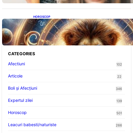
HOROSCOP
Portalul Leului 8/8: Oportunități de
Abundență pentru Cinci Zodii în 2026
CATEGORIES
Afectiuni
102
Articole
22
Boli și Afecțiuni
346
Expertul zilei
139
Horoscop
501
Leacuri babesti/naturiste
266