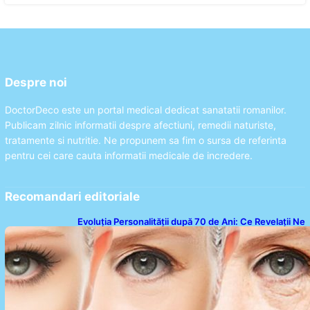
Despre noi
DoctorDeco este un portal medical dedicat sanatatii romanilor.
Publicam zilnic informatii despre afectiuni, remedii naturiste,
tratamente si nutritie. Ne propunem sa fim o sursa de referinta
pentru cei care cauta informatii medicale de incredere.
Recomandari editoriale
Evoluția Personalității după 70 de Ani: Ce Revelații Ne
Oferă Studiile Psihologice