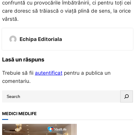
confruntă cu provocările îmbătrânirii, ci pentru toți cei
care doresc să trăiască o viață plină de sens, la orice
vârstă.
Echipa Editoriala
Lasă un răspuns
Trebuie să fii
autentificat
pentru a publica un
comentariu.
S
e
a
MEDICI MEDLIFE
r
c
h