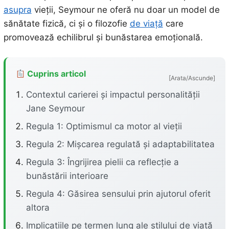
asupra
vieții, Seymour ne oferă nu doar un model de
sănătate fizică, ci și o filozofie
de viață
care
promovează echilibrul și bunăstarea emoțională.
Cuprins articol
[Arata/Ascunde]
Contextul carierei și impactul personalității
Jane Seymour
Regula 1: Optimismul ca motor al vieții
Regula 2: Mișcarea regulată și adaptabilitatea
Regula 3: Îngrijirea pielii ca reflecție a
bunăstării interioare
Regula 4: Găsirea sensului prin ajutorul oferit
altora
Implicațiile pe termen lung ale stilului de viață