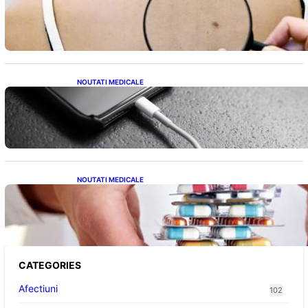
Ce Trebuie să Știm pentru a Ne Proteja
NOUTATI MEDICALE
Încărcarea Telefonului Pe Timp de Noapte:
Mituri, Realități și Impact Asupra Bateriei
NOUTATI MEDICALE
Criza Medicamentelor pentru Tulburări
Digestive: Ce Înseamnă Suspendarea Colebil
și Panzcebil pentru Pacienți
CATEGORIES
Afectiuni
102