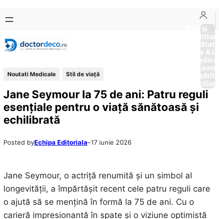
Sari
Skip
la
to
Boli si
Afectiun
conținut
content
Sănătat
de la A la
Medici
Tratame
Noutati Medicale
Stil de viaţă
Nutriti
Diction
Jane Seymour la 75 de ani: Patru reguli
esențiale pentru o viață sănătoasă și
echilibrată
Posted by
Echipa Editoriala
–
17 iunie 2026
Jane Seymour, o actriță renumită și un simbol al
longevității, a împărtășit recent cele patru reguli care
o ajută să se mențină în formă la 75 de ani. Cu o
carieră impresionantă în spate și o viziune optimistă