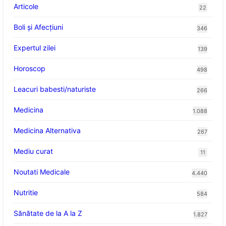
Articole
22
Boli și Afecțiuni
346
Expertul zilei
139
Horoscop
498
Leacuri babesti/naturiste
266
Medicina
1.088
Medicina Alternativa
267
Mediu curat
11
Noutati Medicale
4.440
Nutritie
584
Sănătate de la A la Z
1.827