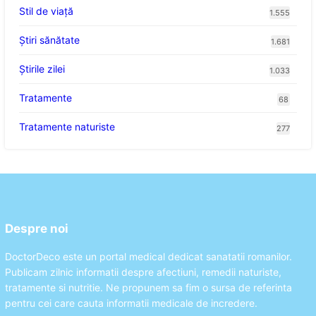
Stil de viaţă
1.555
Ştiri sănătate
1.681
Știrile zilei
1.033
Tratamente
68
Tratamente naturiste
277
Despre noi
DoctorDeco este un portal medical dedicat sanatatii romanilor.
Publicam zilnic informatii despre afectiuni, remedii naturiste,
tratamente si nutritie. Ne propunem sa fim o sursa de referinta
pentru cei care cauta informatii medicale de incredere.