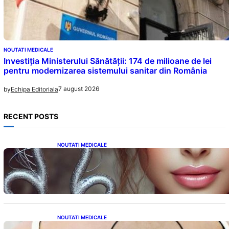
NOUTATI MEDICALE
Investiția Ministerului Sănătății: 174 de milioane de lei
pentru modernizarea sistemului sanitar din România
7 august 2026
by
Echipa Editoriala
RECENT POSTS
NOUTATI MEDICALE
Influența lui Venus: Dragoste, Noroc și
Oportunități pentru Tauri și Balanțe în
Weekendul 8-9 August
NOUTATI MEDICALE
10 Semne Ascunse ale Cancerului de Piele: