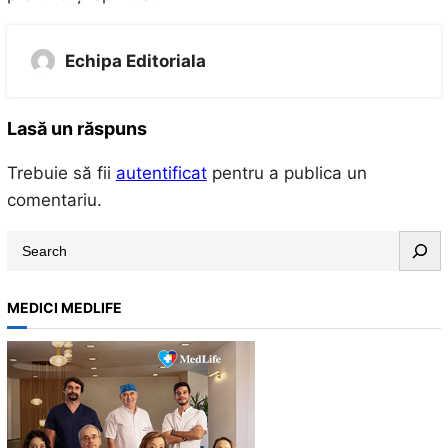
Echipa Editoriala
Lasă un răspuns
Trebuie să fii
autentificat
pentru a publica un
comentariu.
S
e
a
MEDICI MEDLIFE
r
c
h