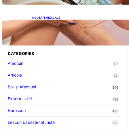
NOUTATI MEDICALE
Varicele și Umflarea Picioarelor pe Caniculă:
Înțelegerea Simptomelor și Măsurilor de
Prevenție
CATEGORIES
Afectiuni
102
Articole
22
Boli și Afecțiuni
346
Expertul zilei
138
Horoscop
496
Leacuri babesti/naturiste
266