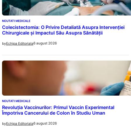
NOUTATI MEDICALE
Colecistectomia: O Privire Detaliată Asupra Intervenției
Chirurgicale și Impactul Său Asupra Sănătății
6 august 2026
by
Echipa Editoriala
NOUTATI MEDICALE
Revoluția Vaccinurilor: Primul Vaccin Experimental
Împotriva Cancerului de Colon în Studiu Uman
6 august 2026
by
Echipa Editoriala