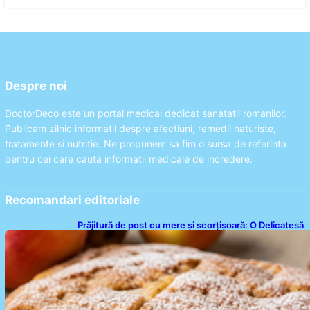
Despre noi
DoctorDeco este un portal medical dedicat sanatatii romanilor.
Publicam zilnic informatii despre afectiuni, remedii naturiste,
tratamente si nutritie. Ne propunem sa fim o sursa de referinta
pentru cei care cauta informatii medicale de incredere.
Recomandari editoriale
Prăjitură de post cu mere și scorțișoară: O Delicatesă
Dulce pentru Postul Adormirii Maicii Domnului