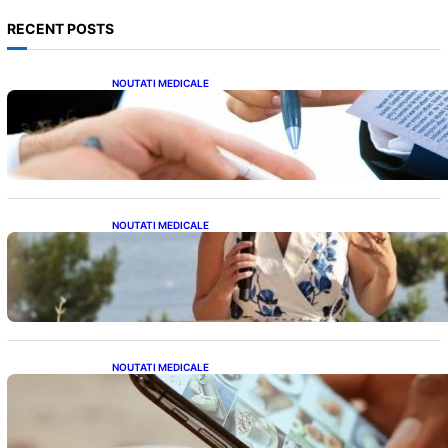
RECENT POSTS
NOUTATI MEDICALE
Acordul României cu Banca Mondială: O
Analiză Detaliată a Împrumutului și
Condițiilor Impuse
NOUTATI MEDICALE
Nașterea prințesei Eugenie la Lisabona: O
alegere plină de semnificație pentru familia
regală britanică
NOUTATI MEDICALE
Revoluția Bateriilor pentru Telefoane:
Avantaje, Provocări și Viitorul Tehnologiei
Energetice