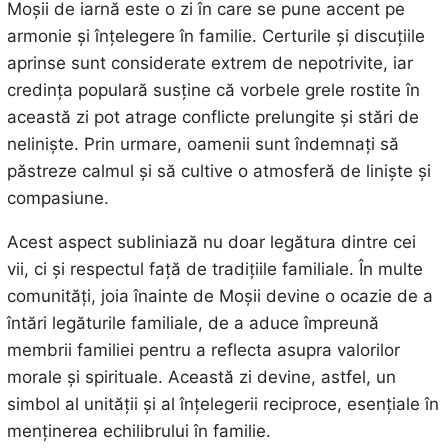
Moșii de iarnă este o zi în care se pune accent pe
armonie și înțelegere în familie. Certurile și discuțiile
aprinse sunt considerate extrem de nepotrivite, iar
credința populară susține că vorbele grele rostite în
această zi pot atrage conflicte prelungite și stări de
neliniște. Prin urmare, oamenii sunt îndemnați să
păstreze calmul și să cultive o atmosferă de liniște și
compasiune.
Acest aspect subliniază nu doar legătura dintre cei
vii, ci și respectul față de tradițiile familiale. În multe
comunități, joia înainte de Moșii devine o ocazie de a
întări legăturile familiale, de a aduce împreună
membrii familiei pentru a reflecta asupra valorilor
morale și spirituale. Această zi devine, astfel, un
simbol al unității și al înțelegerii reciproce, esențiale în
menținerea echilibrului în familie.