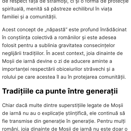
de respect față de strămoși, ci și o formă de protecție
spirituală, menită să păstreze echilibrul în viața
familiei și a comunității.
Acest concept de „năpastă” este profund înrădăcinat
în conștiința colectivă a românilor și este adesea
folosit pentru a sublinia gravitatea consecințelor
neglijării tradițiilor. În acest context, joia dinainte de
Moșii de iarnă devine o zi de aducere aminte a
importanței respectării obiceiurilor străvechi și a
rolului pe care acestea îl au în protejarea comunității.
Tradițiile ca punte între generații
Chiar dacă multe dintre superstițiile legate de Moșii
de iarnă nu au o explicație științifică, ele continuă să
fie transmise din generație în generație. Pentru mulți
români, joia dinainte de Moșii de iarnă nu este doar o