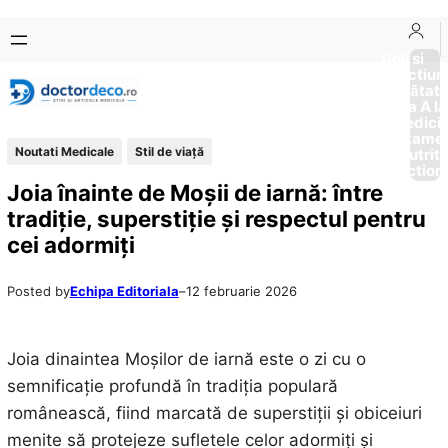
Sari
Skip
la
to
Boli si
Afectiun
conținut
content
Sănătat
de la A la
Medici
Tratame
Noutati Medicale
Stil de viaţă
Nutriti
Diction
Joia înainte de Moșii de iarnă: între
tradiție, superstiție și respectul pentru
cei adormiți
Posted by
Echipa Editoriala
–
12 februarie 2026
Joia dinaintea Moșilor de iarnă este o zi cu o
semnificație profundă în tradiția populară
românească, fiind marcată de superstiții și obiceiuri
menite să protejeze sufletele celor adormiți și