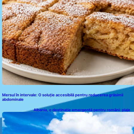
Mersul în intervale: O soluție accesibilă pentru reducerea grăsimii
abdominale
Albania, o destinație emergentă pentru români: plaje
spectaculoase, ape turcoaz și prețuri accesibile