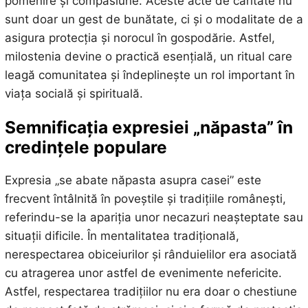
pomenire și compasiune. Aceste acte de caritate nu
sunt doar un gest de bunătate, ci și o modalitate de a
asigura protecția și norocul în gospodărie. Astfel,
milostenia devine o practică esențială, un ritual care
leagă comunitatea și îndeplinește un rol important în
viața socială și spirituală.
Semnificația expresiei „năpasta” în
credințele populare
Expresia „se abate năpasta asupra casei” este
frecvent întâlnită în poveștile și tradițiile românești,
referindu-se la apariția unor necazuri neașteptate sau
situații dificile. În mentalitatea tradițională,
nerespectarea obiceiurilor și rânduielilor era asociată
cu atragerea unor astfel de evenimente nefericite.
Astfel, respectarea tradițiilor nu era doar o chestiune