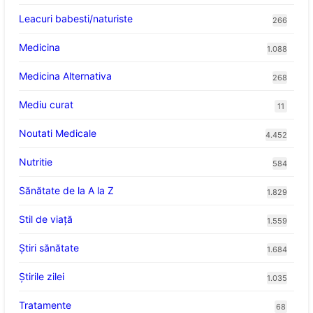
Leacuri babesti/naturiste
266
Medicina
1.088
Medicina Alternativa
268
Mediu curat
11
Noutati Medicale
4.452
Nutritie
584
Sănătate de la A la Z
1.829
Stil de viaţă
1.559
Ştiri sănătate
1.684
Știrile zilei
1.035
Tratamente
68