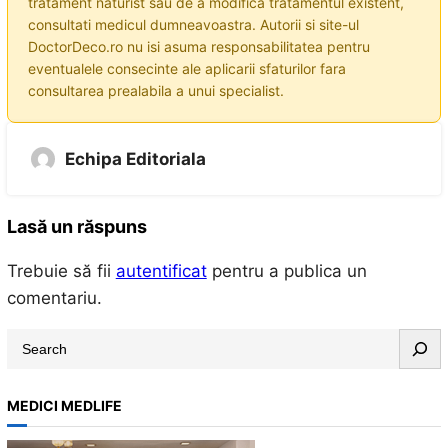
tratament naturist sau de a modifica tratamentul existent,
consultati medicul dumneavoastra. Autorii si site-ul
DoctorDeco.ro nu isi asuma responsabilitatea pentru
eventualele consecinte ale aplicarii sfaturilor fara
consultarea prealabila a unui specialist.
Echipa Editoriala
Lasă un răspuns
Trebuie să fii
autentificat
pentru a publica un
comentariu.
S
e
a
MEDICI MEDLIFE
r