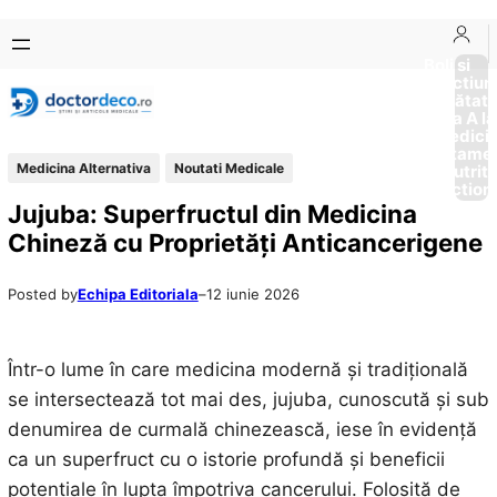
Sari
Skip
la
to
Boli si
Afectiun
conținut
content
Sănătat
de la A la
Medici
Tratame
Medicina Alternativa
Noutati Medicale
Nutriti
Diction
Jujuba: Superfructul din Medicina
Chineză cu Proprietăți Anticancerigene
Posted by
Echipa Editoriala
–
12 iunie 2026
Într-o lume în care medicina modernă și tradițională
se intersectează tot mai des, jujuba, cunoscută și sub
denumirea de curmală chinezească, iese în evidență
ca un superfruct cu o istorie profundă și beneficii
potențiale în lupta împotriva cancerului. Folosită de