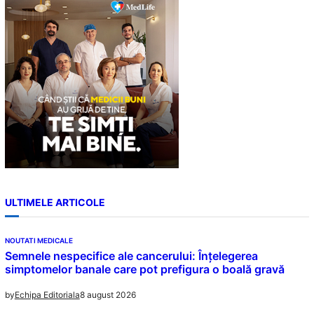
c
h
ULTIMELE ARTICOLE
NOUTATI MEDICALE
Semnele nespecifice ale cancerului: Înțelegerea
simptomelor banale care pot prefigura o boală gravă
8 august 2026
by
Echipa Editoriala