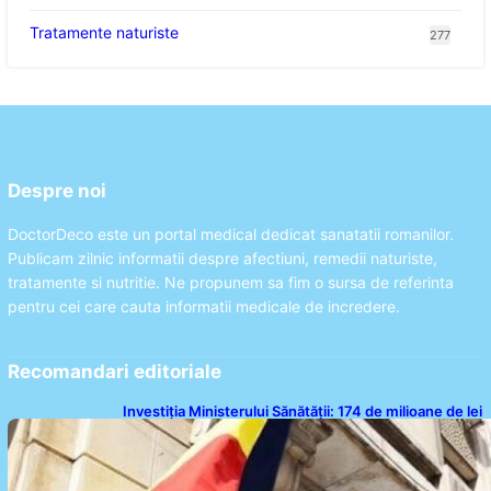
Tratamente naturiste
277
Despre noi
DoctorDeco este un portal medical dedicat sanatatii romanilor.
Publicam zilnic informatii despre afectiuni, remedii naturiste,
tratamente si nutritie. Ne propunem sa fim o sursa de referinta
pentru cei care cauta informatii medicale de incredere.
Recomandari editoriale
Investiția Ministerului Sănătății: 174 de milioane de lei
pentru modernizarea sistemului sanitar din România