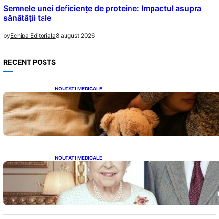
Semnele unei deficiențe de proteine: Impactul asupra
sănătății tale
8 august 2026
by
Echipa Editoriala
RECENT POSTS
NOUTATI MEDICALE
Somnul Sănătos: Câte Ore Trebuie Să Dormi
în Funcție de Vârstă și Impactul Asupra
Sănătății
NOUTATI MEDICALE
Longevitatea în Rândul Celebrităților: Lecții
din Viața Prințului Philip și a Altora care Au
Fost Pe Punctul de a Împlini 100 de Ani