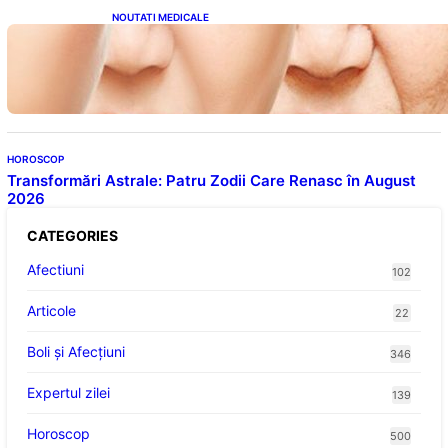
NOUTATI MEDICALE
Evoluția Personalității după 70 de Ani: Ce
Revelații Ne Oferă Studiile Psihologice
HOROSCOP
Transformări Astrale: Patru Zodii Care Renasc în August
2026
CATEGORIES
Afectiuni
102
Articole
22
Boli și Afecțiuni
346
Expertul zilei
139
Horoscop
500