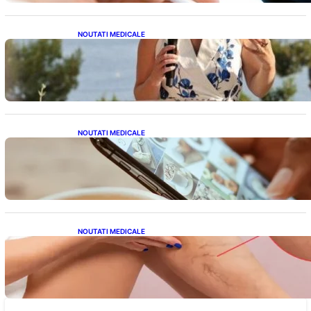
NOUTATI MEDICALE
Nașterea prințesei Eugenie la Lisabona: O
alegere plină de semnificație pentru familia
regală britanică
NOUTATI MEDICALE
Revoluția Bateriilor pentru Telefoane:
Avantaje, Provocări și Viitorul Tehnologiei
Energetice
NOUTATI MEDICALE
Varicele și Umflarea Picioarelor pe Caniculă:
Înțelegerea Simptomelor și Măsurilor de
Prevenție