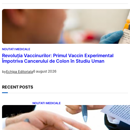
NOUTATI MEDICALE
Revoluția Vaccinurilor: Primul Vaccin Experimental
Împotriva Cancerului de Colon în Studiu Uman
6 august 2026
by
Echipa Editoriala
RECENT POSTS
NOUTATI MEDICALE
Acordul României cu Banca Mondială: O
Analiză Detaliată a Împrumutului și
Condițiilor Impuse