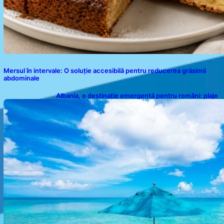
Mersul în intervale: O soluție accesibilă pentru reducerea grăsimii
abdominale
Albania, o destinație emergentă pentru români: plaje
spectaculoase, ape turcoaz și prețuri accesibile