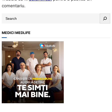
comentariu.
S
e
a
MEDICI MEDLIFE
r
c
h