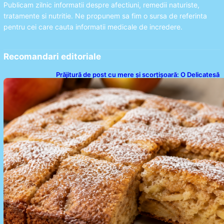
Publicam zilnic informatii despre afectiuni, remedii naturiste,
tratamente si nutritie. Ne propunem sa fim o sursa de referinta
pentru cei care cauta informatii medicale de incredere.
Recomandari editoriale
Prăjitură de post cu mere și scorțișoară: O Delicatesă
Dulce pentru Postul Adormirii Maicii Domnului