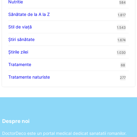
Nutritie
584
Sănătate de la A la Z
1.817
Stil de viaţă
1.543
Ştiri sănătate
1.674
Știrile zilei
1.030
Tratamente
68
Tratamente naturiste
277
Despre noi
DoctorDeco este un portal medical dedicat sanatatii romanilor.