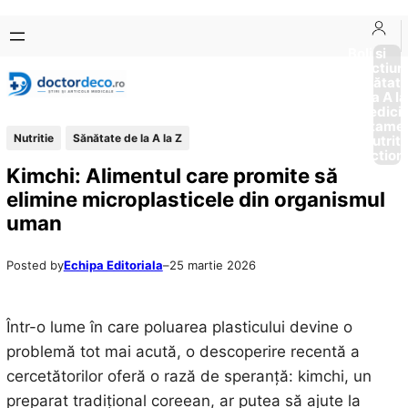
Sari
Skip
la
to
Boli si
Afectiun
conținut
content
Sănătat
de la A la
Medici
Tratame
Nutritie
Sănătate de la A la Z
Nutriti
Diction
Kimchi: Alimentul care promite să
elimine microplasticele din organismul
uman
Posted by
Echipa Editoriala
–
25 martie 2026
Într-o lume în care poluarea plasticului devine o
problemă tot mai acută, o descoperire recentă a
cercetătorilor oferă o rază de speranță: kimchi, un
preparat tradițional coreean, ar putea să ajute la