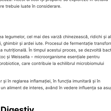
are trebuie luate în considerare.
a legumelor, cel mai des varză chinezească, ridichi și a
, ghimbir și ardei iute. Procesul de fermentație transfo
a nutrițională. În timpul acestui proces, se dezvoltă bact
toc și Weissella – microorganisme esențiale pentru
robiotice, care contribuie la echilibrul microbiomului
 și în reglarea inflamației, în funcția imunitară și în
 un aliment de interes, având în vedere influența sa asu
 Digestiv