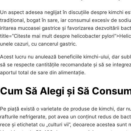
Un aspect adesea neglijat în discuțiile despre kimchi es
tradițional, bogat în sare, iar consumul excesiv de sodi
iritarea mucoasei gastrice și favorizarea dezvoltării bac
title=”Citeste mai mult despre helicobacter pylori”>Helic
unele cazuri, cu cancerul gastric.
Acest lucru nu anulează beneficiile kimchi-ului, dar sub
să se respecte cantitățile recomandate și să se integreze
aportul total de sare din alimentație.
Cum Să Alegi și Să Consum
Pe piață există o varietate de produse de kimchi, dar nu 
rafturile nefrigerate, pot avea un conținut redus de bact
rece și etichetat cu „culturi vii”, deoarece acestea sunt