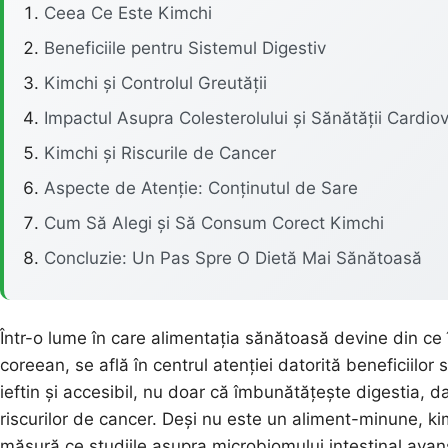
Ceea Ce Este Kimchi
Beneficiile pentru Sistemul Digestiv
Kimchi și Controlul Greutății
Impactul Asupra Colesterolului și Sănătății Cardio
Kimchi și Riscurile de Cancer
Aspecte de Atenție: Conținutul de Sare
Cum Să Alegi și Să Consum Corect Kimchi
Concluzie: Un Pas Spre O Dietă Mai Sănătoasă
Într-o lume în care alimentația sănătoasă devine din ce 
coreean, se află în centrul atenției datorită beneficiilor
ieftin și accesibil, nu doar că îmbunătățește digestia, d
riscurilor de cancer. Deși nu este un aliment-minune, kimc
măsură ce studiile asupra microbiomului intestinal avans