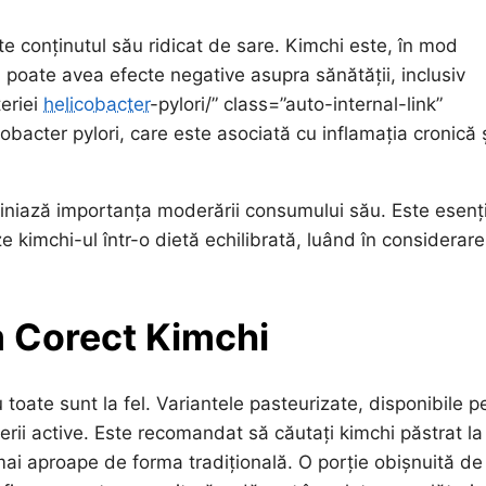
te conținutul său ridicat de sare. Kimchi este, în mod
u poate avea efecte negative asupra sănătății, inclusiv
teriei
helicobacter
-pylori/” class=”auto-internal-link”
obacter pylori, care este asociată cu inflamația cronică ș
liniază importanța moderării consumului său. Este esenți
 kimchi-ul într-o dietă echilibrată, luând în considerare
 Corect Kimchi
toate sunt la fel. Variantele pasteurizate, disponibile p
erii active. Este recomandat să căutați kimchi păstrat la
 mai aproape de forma tradițională. O porție obișnuită de