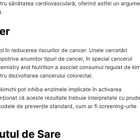
entru sănătatea cardiovasculară, oferind astfel un argum
ă.
er
ol în reducerea riscurilor de cancer. Unele cercetări
otriva anumitor tipuri de cancer, în special cancerul
ochemistry and Nutrition a asociat consumul regulat de ki
tru dezvoltarea cancerului colorectal.
 kimchi pot inhiba enzimele implicate în activarea
ționat că aceste rezultate trebuie interpretate cu prud
todele de prevenție standard, cum ar fi screening-urile
utul de Sare