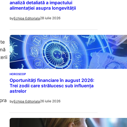
analiză detaliată a impactului
alimentației asupra longevității
28 iulie 2026
by
Echipa Editoriala
lte
rmă
erii
HOROSCOP
Oportunități financiare în august 2026:
Trei zodii care strălucesc sub influența
astrelor
pra
26 iulie 2026
by
Echipa Editoriala