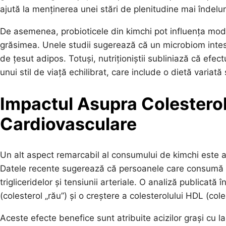
ajută la menținerea unei stări de plenitudine mai îndelu
De asemenea, probioticele din kimchi pot influența mod
grăsimea. Unele studii sugerează că un microbiom intes
de țesut adipos. Totuși, nutriționiștii subliniază că efec
unui stil de viață echilibrat, care include o dietă variată ș
Impactul Asupra Colesterolu
Cardiovasculare
Un alt aspect remarcabil al consumului de kimchi este a
Datele recente sugerează că persoanele care consumă kim
trigliceridelor și tensiunii arteriale. O analiză publicat
(colesterol „rău”) și o creștere a colesterolului HDL (cole
Aceste efecte benefice sunt atribuite acizilor grași cu la