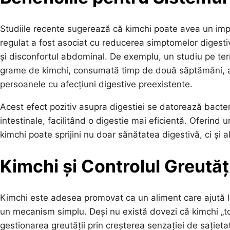
Studiile recente sugerează că kimchi poate avea un imp
regulat a fost asociat cu reducerea simptomelor digesti
și disconfortul abdominal. De exemplu, un studiu pe ter
grame de kimchi, consumată timp de două săptămâni, a 
persoanele cu afecțiuni digestive preexistente.
Acest efect pozitiv asupra digestiei se datorează bacterii
intestinale, facilitând o digestie mai eficientă. Oferind
kimchi poate sprijini nu doar sănătatea digestivă, ci și a
Kimchi și Controlul Greutăți
Kimchi este adesea promovat ca un aliment care ajută la
un mecanism simplu. Deși nu există dovezi că kimchi „t
gestionarea greutății prin creșterea senzației de sațieta