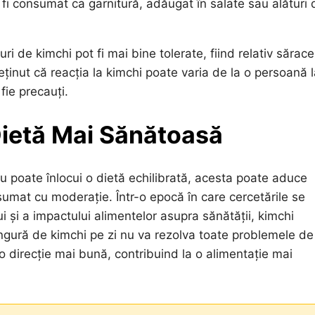
fi consumat ca garnitură, adăugat în salate sau alături 
puri de kimchi pot fi mai bine tolerate, fiind relativ sărace
inut că reacția la kimchi poate varia de la o persoană l
 fie precauți.
Dietă Mai Sănătoasă
u poate înlocui o dietă echilibrată, acesta poate aduce
sumat cu moderație. Într-o epocă în care cercetările se
 și a impactului alimentelor asupra sănătății, kimchi
lingură de kimchi pe zi nu va rezolva toate problemele de
-o direcție mai bună, contribuind la o alimentație mai