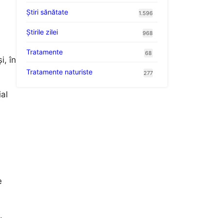
Ştiri sănătate
1.596
Știrile zilei
968
Tratamente
68
i, în
Tratamente naturiste
277
al
e