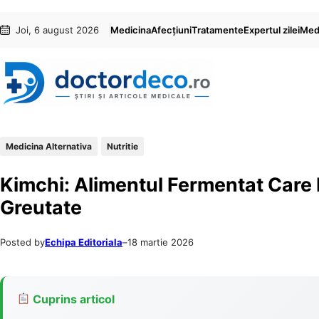
Sari
Skip
Joi, 6 august 2026
Medicina
Afecțiuni
Tratamente
Expertul zilei
Medi
la
to
conținut
content
Medicina Alternativa
Nutritie
Kimchi: Alimentul Fermentat Care P
Greutate
Posted by
Echipa Editoriala
–
18 martie 2026
Cuprins articol