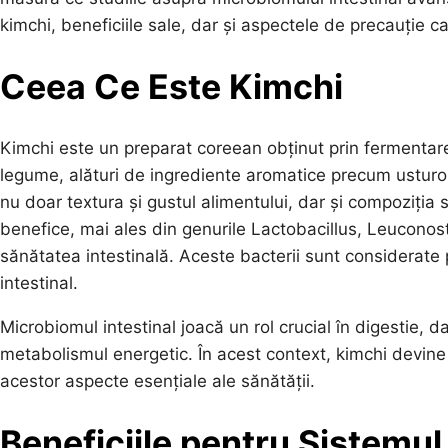
kimchi, beneficiile sale, dar și aspectele de precauție c
Ceea Ce Este Kimchi
Kimchi este un preparat coreean obținut prin fermentare
legume, alături de ingrediente aromatice precum usturoi
nu doar textura și gustul alimentului, dar și compoziția s
benefice, mai ales din genurile Lactobacillus, Leuconos
sănătatea intestinală. Aceste bacterii sunt considerate p
intestinal.
Microbiomul intestinal joacă un rol crucial în digestie, dar
metabolismul energetic. În acest context, kimchi devine
acestor aspecte esențiale ale sănătății.
Beneficiile pentru Sistemul