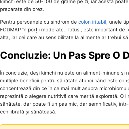
kimchi este de 50-100 de grame pe zi, iar acesta poate 
preparate din orez.
Pentru persoanele cu sindrom de
colon iritabil
, unele ti
FODMAP în porții moderate. Totuși, este important de reț
alta, iar cei care au sensibilitate la alimente ar trebui să
Concluzie: Un Pas Spre O 
În concluzie, deși kimchi nu este un aliment-minune și n
multiple beneficii pentru sănătate atunci când este con
concentrează din ce în ce mai mult asupra microbiomului
reprezintă o alegere nutritivă care merită explorată. O 
sănătate, dar poate fi un pas mic, dar semnificativ, într
echilibrată și sănătoasă.