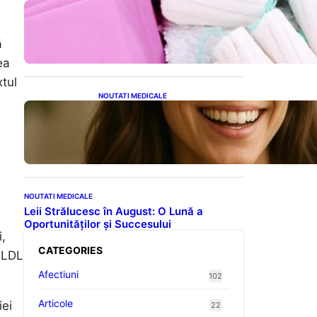
Tampoanele menstruale: O
analiză profundă a riscurilor
legate de metale toxice
ă
ea
xtul
NOUTATI MEDICALE
Ceaiul – Băutura care
protejează inima:
Descoperiri recente despre
beneficiile consumului zilnic
NOUTATI MEDICALE
Leii Strălucesc în August: O Lună a
Oportunităților și Succesului
,
CATEGORIES
i LDL
Afectiuni
102
Articole
iei
22