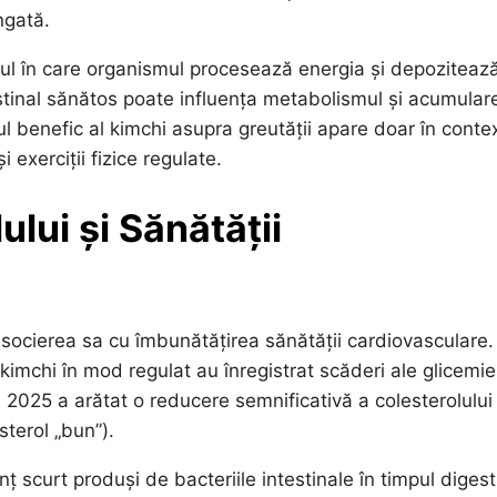
ngată.
ul în care organismul procesează energia și depoziteaz
tinal sănătos poate influența metabolismul și acumular
tul benefic al kimchi asupra greutății apare doar în conte
i exerciții fizice regulate.
lui și Sănătății
socierea sa cu îmbunătățirea sănătății cardiovasculare.
chi în mod regulat au înregistrat scăderi ale glicemiei
ă în 2025 a arătat o reducere semnificativă a colesterolulu
sterol „bun”).
nț scurt produși de bacteriile intestinale în timpul digest