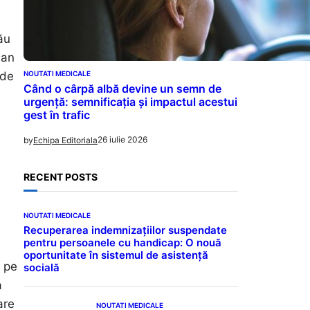
ău
ian
NOUTATI MEDICALE
 de
Când o cârpă albă devine un semn de
urgență: semnificația și impactul acestui
gest în trafic
26 iulie 2026
by
Echipa Editoriala
RECENT POSTS
NOUTATI MEDICALE
Recuperarea indemnizațiilor suspendate
pentru persoanele cu handicap: O nouă
oportunitate în sistemul de asistență
ă pe
socială
a
are
NOUTATI MEDICALE