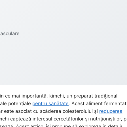
vasculare
în ce mai importantă, kimchi, un preparat tradițional
 sale potențiale
pentru sănătate
. Acest aliment fermentat
ar este asociat cu scăderea colesterolului și
reducerea
hi captează interesul cercetătorilor și nutriționiștilor, 
ează. Acest articol își propune să exploreze în detaliu