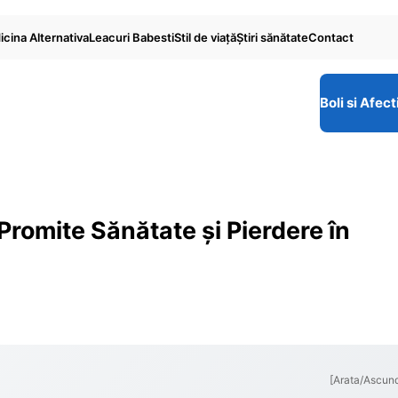
cina Alternativa
Leacuri Babesti
Stil de viaţă
Ştiri sănătate
Contact
Boli si Afect
romite Sănătate și Pierdere în
[Arata/Ascun