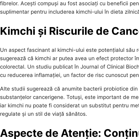
fibrelor. Acești compuși au fost asociați cu beneficii p
suplimentar pentru includerea kimchi-ului în dieta zilnic
Kimchi și Riscurile de Canc
Un aspect fascinant al kimchi-ului este potențialul său r
sugerează că kimchi ar putea avea un efect protector împ
colorectal. Un studiu publicat în Journal of Clinical Bi
cu reducerea inflamației, un factor de risc cunoscut pen
Alte studii sugerează că anumite bacterii probiotice din
substanțelor cancerigene. Totuși, este important de men
iar kimchi nu poate fi considerat un substitut pentru me
regulate și un stil de viață sănătos.
Aspecte de Atenție: Conțin