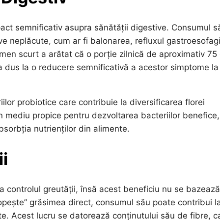
act semnificativ asupra sănătății digestive. Consumul s
ve neplăcute, cum ar fi balonarea, refluxul gastroesofag
men scurt a arătat că o porție zilnică de aproximativ 75
dus la o reducere semnificativă a acestor simptome la
lor probiotice care contribuie la diversificarea florei
 un mediu propice pentru dezvoltarea bacteriilor benefice,
bsorbția nutrienților din alimente.
i
 controlul greutății, însă acest beneficiu nu se bazeaz
opește” grăsimea direct, consumul său poate contribui l
te. Acest lucru se datorează conținutului său de fibre, c