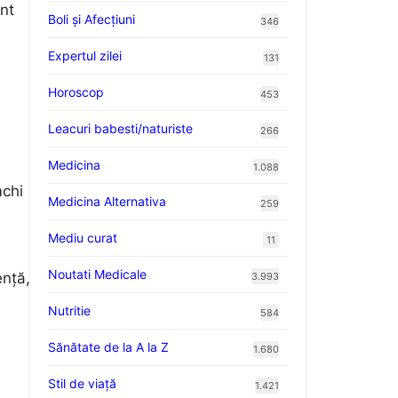
ent
Boli și Afecțiuni
346
Expertul zilei
131
Horoscop
453
Leacuri babesti/naturiste
266
Medicina
1.088
mchi
Medicina Alternativa
259
Mediu curat
11
Noutati Medicale
ență,
3.993
Nutritie
584
Sănătate de la A la Z
1.680
Stil de viaţă
1.421