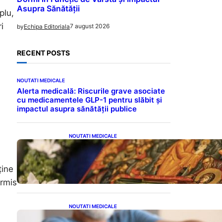
Asupra Sănătății
plu,
i
7 august 2026
by
Echipa Editoriala
RECENT POSTS
NOUTATI MEDICALE
Alerta medicală: Riscurile grave asociate
cu medicamentele GLP-1 pentru slăbit și
impactul asupra sănătății publice
NOUTATI MEDICALE
Postul Adormirii Maicii
Domnului: Tradiții,
Superstiții și Implicații
ține
Spiritualitate în 2026
ermis
NOUTATI MEDICALE
Îmbunătățirea sănătății