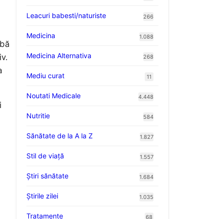
Leacuri babesti/naturiste
266
Medicina
1.088
abă
Medicina Alternativa
iv.
268
a
Mediu curat
11
Noutati Medicale
4.448
i
Nutritie
584
Sănătate de la A la Z
1.827
Stil de viaţă
1.557
Ştiri sănătate
1.684
Știrile zilei
1.035
Tratamente
68