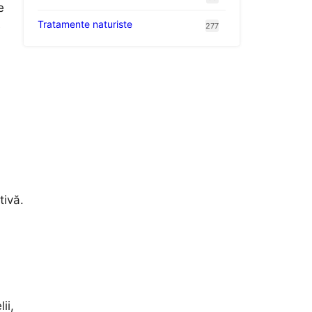
e
Tratamente naturiste
e
277
tivă.
ii,