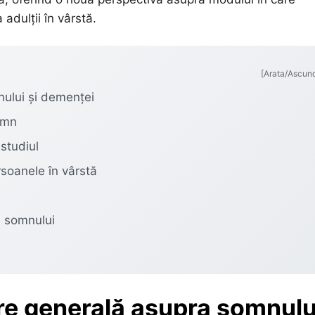
 adulții în vârstă.
[Arata/Ascun
nului și demenței
somn
 studiul
soanele în vârstă
a somnului
ire generală asupra somnulu