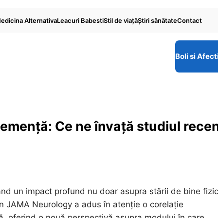
edicina Alternativa
Leacuri Babesti
Stil de viaţă
Ştiri sănătate
Contact
Boli si Afect
demență: Ce ne învață studiul rece
nd un impact profund nu doar asupra stării de bine fizic
în JAMA Neurology a adus în atenție o corelație
 oferind o nouă perspectivă asupra modului în care