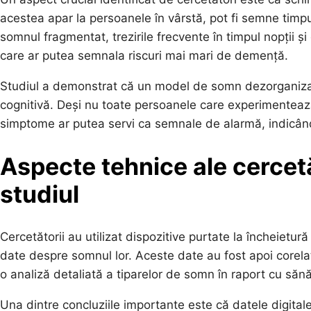
acestea apar la persoanele în vârstă, pot fi semne timpur
somnul fragmentat, trezirile frecvente în timpul nopții și 
care ar putea semnala riscuri mai mari de demență.
Studiul a demonstrat că un model de somn dezorganizat
cognitivă. Deși nu toate persoanele care experimentea
simptome ar putea servi ca semnale de alarmă, indicând
Aspecte tehnice ale cercetă
studiul
Cercetătorii au utilizat dispozitive purtate la încheietur
date despre somnul lor. Aceste date au fost apoi corel
o analiză detaliată a tiparelor de somn în raport cu sănă
Una dintre concluziile importante este că datele digitale