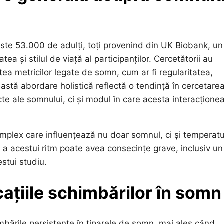
este 53.000 de adulți, toți provenind din UK Biobank, un
a și stilul de viață al participanților. Cercetătorii au
tea metricilor legate de somn, cum ar fi regularitatea,
eastă abordare holistică reflectă o tendință în cercetare
te ale somnului, ci și modul în care acesta interacțione
omplex care influențează nu doar somnul, ci și temperat
e a acestui ritm poate avea consecințe grave, inclusiv un 
stui studiu.
cațiile schimbărilor în somn
imbările persistente în tiparele de somn, mai ales când