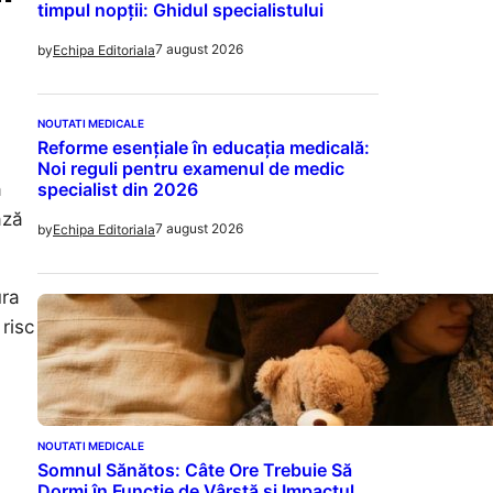
timpul nopții: Ghidul specialistului
7 august 2026
by
Echipa Editoriala
NOUTATI MEDICALE
Reforme esențiale în educația medicală:
Noi reguli pentru examenul de medic
specialist din 2026
a
ază
7 august 2026
by
Echipa Editoriala
ura
risc
NOUTATI MEDICALE
Somnul Sănătos: Câte Ore Trebuie Să
Dormi în Funcție de Vârstă și Impactul