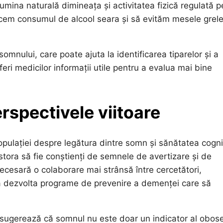
lumina naturală dimineața și activitatea fizică regulată p
cem consumul de alcool seara și să evităm mesele grel
somnului, care poate ajuta la identificarea tiparelor și a
i medicilor informații utile pentru a evalua mai bine
erspectivele viitoare
opulației despre legătura dintre somn și sănătatea cogni
cestora să fie conștienți de semnele de avertizare și de
cesară o colaborare mai strânsă între cercetători,
u a dezvolta programe de prevenire a demenței care să
 sugerează că somnul nu este doar un indicator al obosel