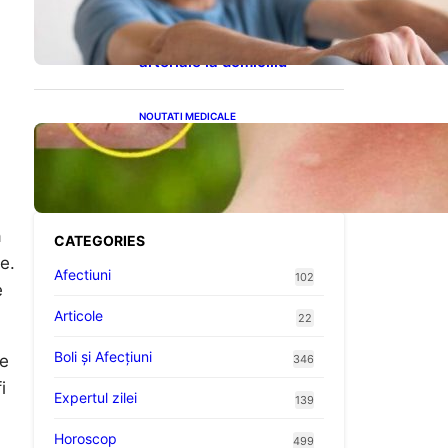
cardiovasculare: Patru
exerciții simple pentru
reducerea tensiunii
arteriale la domiciliu
NOUTATI MEDICALE
Cum bacteriile pielii
influențează atracția
țânțarilor: O nouă viziune
asupra alegerii victimelor
ă
CATEGORIES
e.
Afectiuni
102
e
Articole
22
Boli și Afecțiuni
ce
346
i
Expertul zilei
139
Horoscop
499