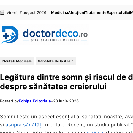
Sari
Skip
Vineri, 7 august 2026
Medicina
Afecțiuni
Tratamente
Expertul zilei
M
la
to
conținut
content
Noutati Medicale
Sănătate de la A la Z
Legătura dintre somn și riscul de 
despre sănătatea creierului
Posted by
Echipa Editoriala
–
23 iunie 2026
Somnul este un aspect esențial al sănătății noastre, avâ
și
asupra sănătății
mentale. Recent, un studiu publicat 
îngrijorătoare între tiparele de somn
și riscul
de demență,