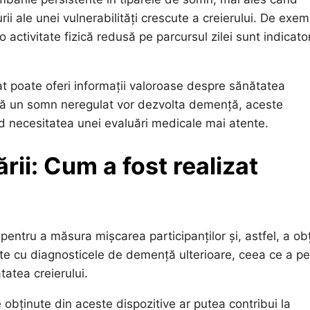
ii ale unei vulnerabilități crescute a creierului. De exem
o activitate fizică redusă pe parcursul zilei sunt indicator
 poate oferi informații valoroase despre sănătatea
ză un somn neregulat vor dezvolta demență, aceste
 necesitatea unei evaluări medicale mai atente.
rii: Cum a fost realizat
ă pentru a măsura mișcarea participanților și, astfel, a ob
ate cu diagnosticele de demență ulterioare, ceea ce a p
tatea creierului.
 obținute din aceste dispozitive ar putea contribui la