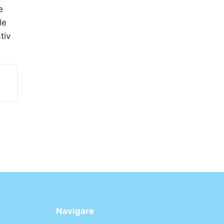
e
le
tiv
Navigare