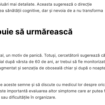
luări mai detaliate. Aceasta sugerează o direcție
ea sănătății cognitive, dar și nevoia de a nu transforma
buie să urmărească
al, un motiv de panică. Totuși, cercetătorii sugerează c
al după vârsta de 60 de ani, ar trebui să fie monitorizat
ragmentat și senzația de oboseală chiar și după o noapt
 de aceste semne și să discute cu medicul lor despre ori
ste importantă evaluarea altor simptome care ar putea f
sau dificultățile în organizare.