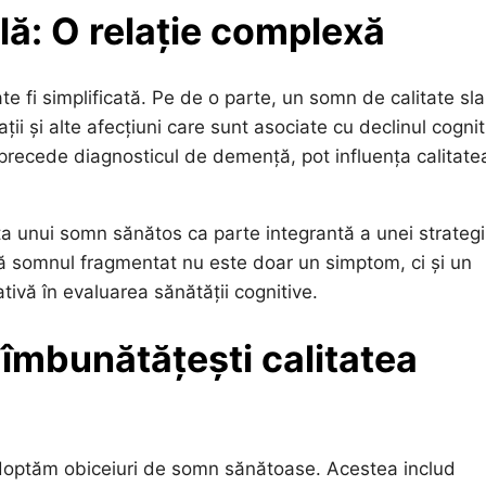
ă: O relație complexă
e fi simplificată. Pe de o parte, un somn de calitate sl
ii și alte afecțiuni care sunt asociate cu declinul cognit
t precede diagnosticul de demență, pot influența calitate
ța unui somn sănătos ca parte integrantă a unei strategi
că somnul fragmentat nu este doar un simptom, ci și un
tivă în evaluarea sănătății cognitive.
 îmbunătățești calitatea
ă adoptăm obiceiuri de somn sănătoase. Acestea includ