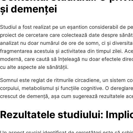
și demenței
Studiul a fost realizat pe un eșantion considerabil de p
proiect de cercetare care colectează date despre sănătate
analizat nu doar numărul de ore de somn, ci și diversita
fragmentarea acestuia și activitatea din timpul zilei. Ac
modernă, care caută să înțeleagă nu doar efectele direc
cu alte aspecte ale sănătății.
Somnul este reglat de ritmurile circadiene, un sistem c
corpului, metabolismul și funcțiile cognitive. O dereglar
crescut de demență, așa cum sugerează rezultatele ace
Rezultatele studiului: Impli
Un aspect crucial identificat de cercetători este că sch