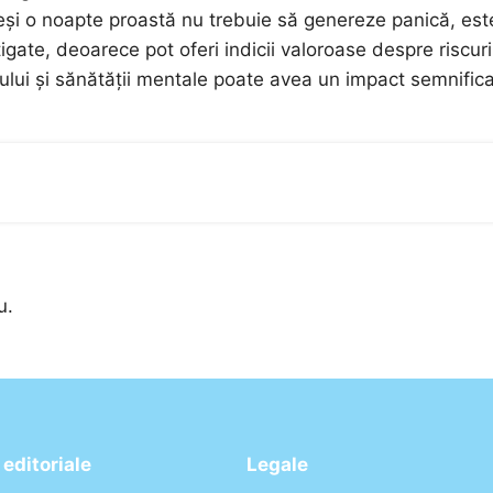
Deși o noapte proastă nu trebuie să genereze panică, est
igate, deoarece pot oferi indicii valoroase despre riscuri
ui și sănătății mentale poate avea un impact semnifica
u.
editoriale
Legale