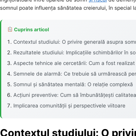
somnul poate influența sănătatea creierului, în special la
Cuprins articol
Contextul studiului: O privire generală asupra som
Rezultatele studiului: Implicațiile schimbărilor în 
Aspecte tehnice ale cercetării: Cum a fost realizat
Semnele de alarmă: Ce trebuie să urmărească per
Somnul și sănătatea mentală: O relație complexă
Acțiuni preventive: Cum să îmbunătățești calitate
Implicarea comunității și perspectivele viitoare
Contextul studiului: O priv