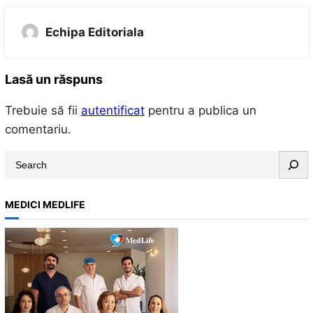
Echipa Editoriala
Lasă un răspuns
Trebuie să fii
autentificat
pentru a publica un
comentariu.
S
e
a
MEDICI MEDLIFE
r
c
h