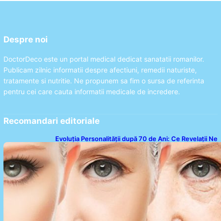
Despre noi
DoctorDeco este un portal medical dedicat sanatatii romanilor.
Publicam zilnic informatii despre afectiuni, remedii naturiste,
tratamente si nutritie. Ne propunem sa fim o sursa de referinta
pentru cei care cauta informatii medicale de incredere.
Recomandari editoriale
Evoluția Personalității după 70 de Ani: Ce Revelații Ne
Oferă Studiile Psihologice