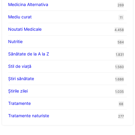
Medicina Alternativa
269
Mediu curat
11
Noutati Medicale
4.458
Nutritie
584
Sănătate de la A la Z
1.831
Stil de viaţă
1.560
Ştiri sănătate
1.686
Știrile zilei
1.035
Tratamente
68
Tratamente naturiste
277