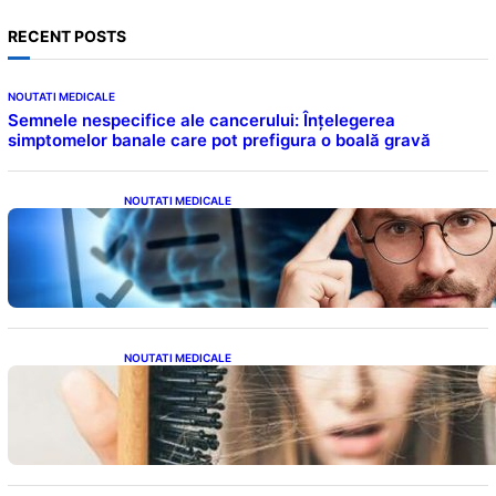
RECENT POSTS
NOUTATI MEDICALE
Semnele nespecifice ale cancerului: Înțelegerea
simptomelor banale care pot prefigura o boală gravă
NOUTATI MEDICALE
Inteligența dincolo de note: Semnele unui IQ
ridicat care nu țin de școală
NOUTATI MEDICALE
Semnele unei deficiențe de proteine:
Impactul asupra sănătății tale