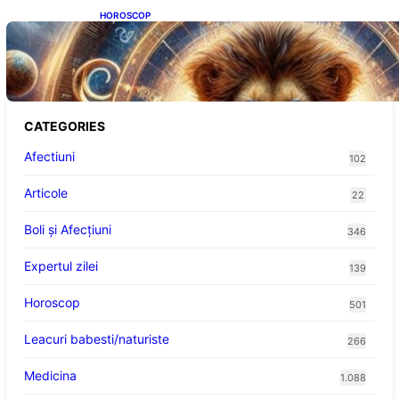
HOROSCOP
Portalul Leului 8/8: Oportunități de
Abundență pentru Cinci Zodii în 2026
CATEGORIES
Afectiuni
102
Articole
22
Boli și Afecțiuni
346
Expertul zilei
139
Horoscop
501
Leacuri babesti/naturiste
266
Medicina
1.088