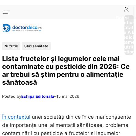
Sari
Skip
la
to
Boli si
Afectiun
conținut
content
Sănătat
de la A la
Medici
Tratame
Nutritie
Ştiri sănătate
Nutriti
Diction
Lista fructelor și legumelor cele mai
contaminate cu pesticide din 2026: Ce
ar trebui să știm pentru o alimentație
sănătoasă
Posted by
Echipa Editoriala
–
15 mai 2026
În contextul
unei societăți din ce în ce mai conștiente
de importanța unei alimentații sănătoase, problema
contaminării cu pesticide a fructelor și legumelor