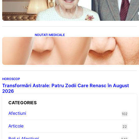
din Viața Prințului Philip și a Altora care Au
Fost Pe Punctul de a Împlini 100 de Ani
NOUTATI MEDICALE
Evoluția Personalității după 70 de Ani: Ce
Revelații Ne Oferă Studiile Psihologice
HOROSCOP
Transformări Astrale: Patru Zodii Care Renasc în August
2026
CATEGORIES
Afectiuni
102
Articole
22
Boli și Afecțiuni