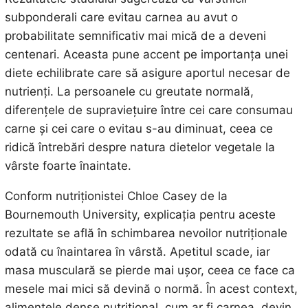
subponderali care evitau carnea au avut o
probabilitate semnificativ mai mică de a deveni
centenari. Aceasta pune accent pe importanța unei
diete echilibrate care să asigure aportul necesar de
nutrienți. La persoanele cu greutate normală,
diferențele de supraviețuire între cei care consumau
carne și cei care o evitau s-au diminuat, ceea ce
ridică întrebări despre natura dietelor vegetale la
vârste foarte înaintate.
Conform nutriționistei Chloe Casey de la
Bournemouth University, explicația pentru aceste
rezultate se află în schimbarea nevoilor nutriționale
odată cu înaintarea în vârstă. Apetitul scade, iar
masa musculară se pierde mai ușor, ceea ce face ca
mesele mai mici să devină o normă. În acest context,
alimentele dense nutrițional, cum ar fi carnea, devin