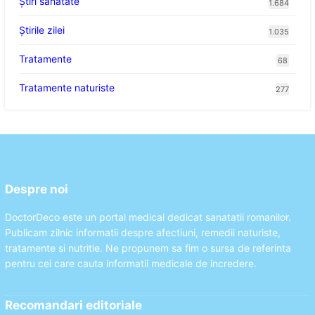
Ştiri sănătate
1.684
Știrile zilei
1.035
Tratamente
68
Tratamente naturiste
277
Despre noi
DoctorDeco este un portal medical dedicat sanatatii romanilor.
Publicam zilnic informatii despre afectiuni, remedii naturiste,
tratamente si nutritie. Ne propunem sa fim o sursa de referinta
pentru cei care cauta informatii medicale de incredere.
Recomandari editoriale