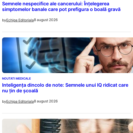
Semnele nespecifice ale cancerului: Înțelegerea
simptomelor banale care pot prefigura o boală gravă
8 august 2026
by
Echipa Editoriala
NOUTATI MEDICALE
Inteligența dincolo de note: Semnele unui IQ ridicat care
nu țin de școală
8 august 2026
by
Echipa Editoriala