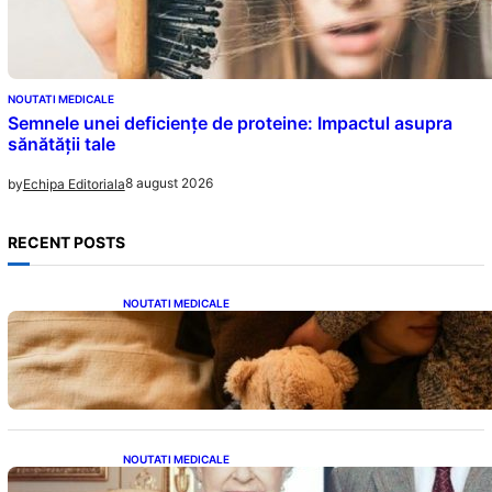
NOUTATI MEDICALE
Semnele unei deficiențe de proteine: Impactul asupra
sănătății tale
8 august 2026
by
Echipa Editoriala
RECENT POSTS
NOUTATI MEDICALE
Somnul Sănătos: Câte Ore Trebuie Să Dormi
în Funcție de Vârstă și Impactul Asupra
Sănătății
NOUTATI MEDICALE
Longevitatea în Rândul Celebrităților: Lecții