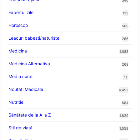
346
Expertul zilei
139
Horoscop
500
Leacuri babesti/naturiste
266
Medicina
1.088
Medicina Alternativa
268
Mediu curat
11
Noutati Medicale
4.452
Nutritie
584
Sănătate de la A la Z
1.829
Stil de viaţă
1.559