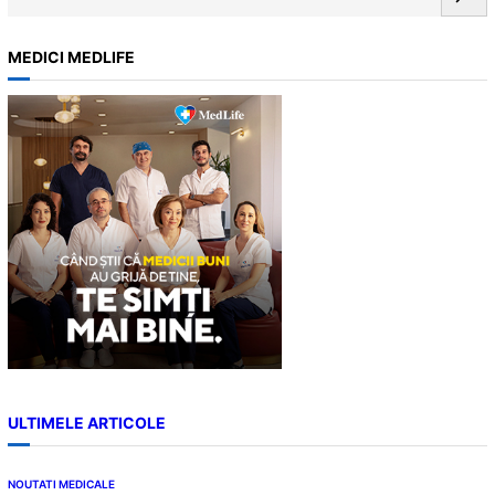
e
a
MEDICI MEDLIFE
r
c
h
ULTIMELE ARTICOLE
NOUTATI MEDICALE