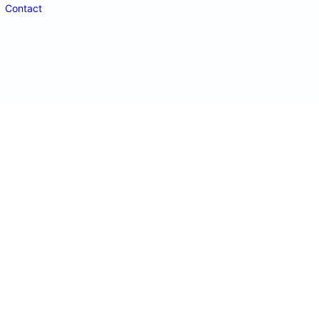
Contact
doctordeco.ro
©2026. All Rights Reserved.