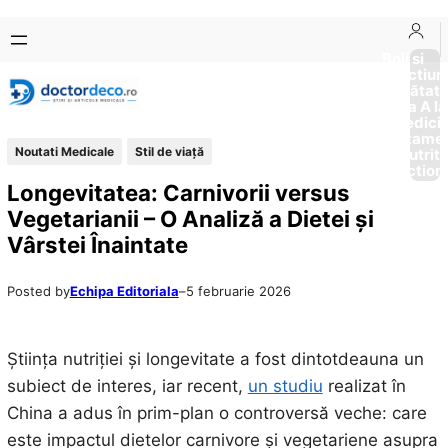
Sari
Skip
la
to
Boli si
Afectiun
conținut
content
Sănătat
de la A la
Medici
Tratame
Noutati Medicale
Stil de viaţă
Nutriti
Diction
Longevitatea: Carnivorii versus
Vegetarianii – O Analiză a Dietei și
Vârstei Înaintate
Posted by
Echipa Editoriala
–
5 februarie 2026
Știința nutriției și longevitate a fost dintotdeauna un
subiect de interes, iar recent,
un studiu
realizat în
China a adus în prim-plan o controversă veche: care
este impactul dietelor carnivore și vegetariene asupra