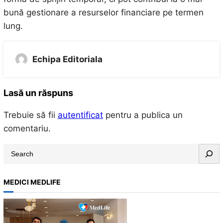
bună gestionare a resurselor financiare pe termen
lung.
Echipa Editoriala
Lasă un răspuns
Trebuie să fii
autentificat
pentru a publica un
comentariu.
S
e
a
MEDICI MEDLIFE
r
c
h