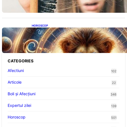
HOROSCOP
Portalul Leului 8/8: Oportunități de
Abundență pentru Cinci Zodii în 2026
CATEGORIES
Afectiuni
102
Articole
22
Boli și Afecțiuni
346
Expertul zilei
139
Horoscop
501