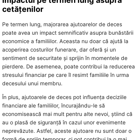
Impactul pe termen lung asupra
cetățenilor
Pe termen lung, majorarea ajutoarelor de deces
poate avea un impact semnificativ asupra bunăstării
economice a familiilor. Aceasta nu doar că ajută la
acoperirea costurilor funerare, dar oferă și un
sentiment de securitate și sprijin în momentele de
pierdere. De asemenea, poate contribui la reducerea
stresului financiar pe care îl resimt familiile în urma
decesului unui membru.
În plus, ajutoarele de deces pot influența deciziile
financiare ale familiilor, încurajându-le să
economisească mai mult pentru alte nevoi, știind că
au o plasă de siguranță în cazul unor evenimente
neprevăzute. Astfel, aceste ajutoare nu sunt doar o
formă de sprijin temporar, ci pot contribui la o mai