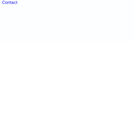
Contact
doctordeco.ro
©2026. All Rights Reserved.