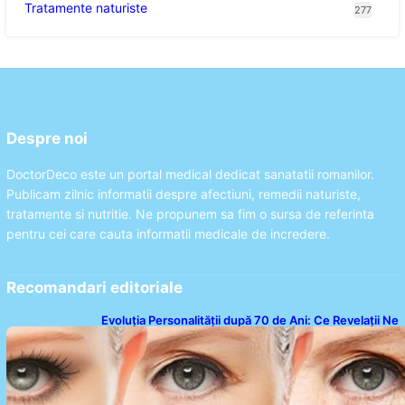
Tratamente naturiste
277
Despre noi
DoctorDeco este un portal medical dedicat sanatatii romanilor.
Publicam zilnic informatii despre afectiuni, remedii naturiste,
tratamente si nutritie. Ne propunem sa fim o sursa de referinta
pentru cei care cauta informatii medicale de incredere.
Recomandari editoriale
Evoluția Personalității după 70 de Ani: Ce Revelații Ne
Oferă Studiile Psihologice