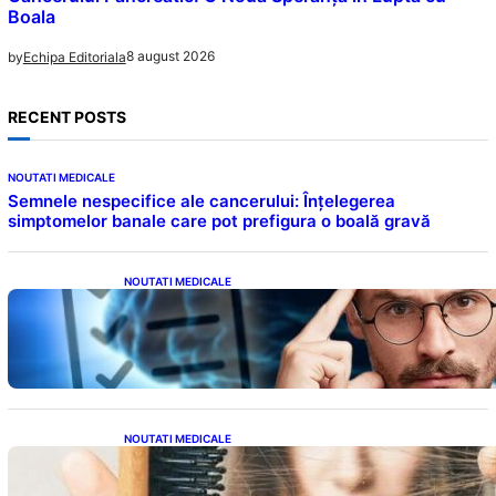
Boala
8 august 2026
by
Echipa Editoriala
RECENT POSTS
NOUTATI MEDICALE
Semnele nespecifice ale cancerului: Înțelegerea
simptomelor banale care pot prefigura o boală gravă
NOUTATI MEDICALE
Inteligența dincolo de note: Semnele unui IQ
ridicat care nu țin de școală
NOUTATI MEDICALE
Semnele unei deficiențe de proteine:
Impactul asupra sănătății tale