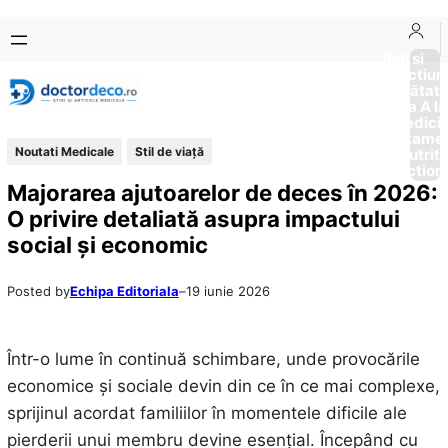
Sari
Skip
la
to
Boli si
Afectiun
conținut
content
Sănătat
de la A la
Medici
Tratame
Noutati Medicale
Stil de viaţă
Nutriti
Diction
Majorarea ajutoarelor de deces în 2026:
O privire detaliată asupra impactului
social și economic
Posted by
Echipa Editoriala
–
19 iunie 2026
Într-o lume în continuă schimbare, unde provocările
economice și sociale devin din ce în ce mai complexe,
sprijinul acordat familiilor în momentele dificile ale
pierderii unui membru devine esențial. Începând cu