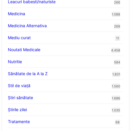
Leacuri babesti/naturiste
266
Medicina
1.088
Medicina Alternativa
269
Mediu curat
11
Noutati Medicale
4.458
Nutritie
584
Sănătate de la A la Z
1.831
Stil de viaţă
1.560
Ştiri sănătate
1.686
Știrile zilei
1.035
Tratamente
68