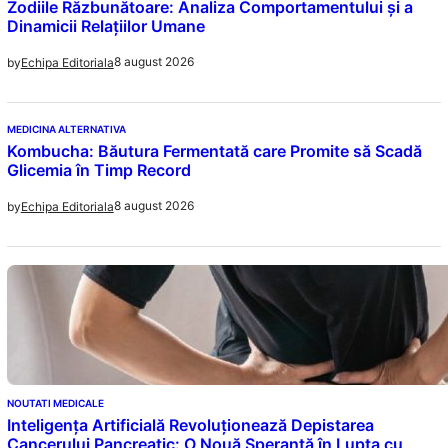
Zodiile Răzbunătoare: Analiza Comportamentului și a
Dinamicii Relațiilor Umane
8 august 2026
by
Echipa Editoriala
MEDICINA ALTERNATIVA
Kombucha: Băutura Fermentată care Promite să Scadă
Glicemia în Timp Record
8 august 2026
by
Echipa Editoriala
NOUTATI MEDICALE
Inteligența Artificială Revoluționează Depistarea
Cancerului Pancreatic: O Nouă Speranță în Lupta cu