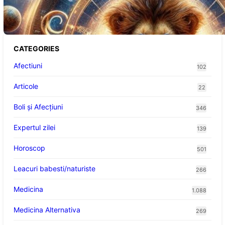
Abundență pentru Cinci Zodii în 2026
CATEGORIES
Afectiuni
102
Articole
22
Boli și Afecțiuni
346
Expertul zilei
139
Horoscop
501
Leacuri babesti/naturiste
266
Medicina
1.088
Medicina Alternativa
269