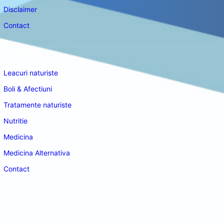
Disclaimer
Contact
Navigare
Leacuri naturiste
Boli & Afectiuni
Tratamente naturiste
Nutritie
Medicina
Medicina Alternativa
Contact
doctordeco.ro
©2026. All Rights Reserved.