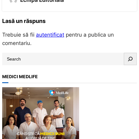
Echipa Editoriala
Lasă un răspuns
Trebuie să fii
autentificat
pentru a publica un
comentariu.
S
e
a
MEDICI MEDLIFE
r
c
h