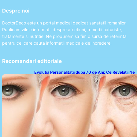
Despre noi
DoctorDeco este un portal medical dedicat sanatatii romanilor.
Publicam zilnic informatii despre afectiuni, remedii naturiste,
tratamente si nutritie. Ne propunem sa fim o sursa de referinta
pentru cei care cauta informatii medicale de incredere.
Recomandari editoriale
Evoluția Personalității după 70 de Ani: Ce Revelații Ne
Oferă Studiile Psihologice