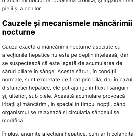
mâncărimi nocturne, oboseală cronică, și îngălbenirea
pielii și a ochilor.
Cauzele și mecanismele mâncărimii
nocturne
Cauza exactă a mâncărimii nocturne asociate cu
afecțiunile hepatice nu este pe deplin înțeleasă, dar
se suspectează că este legată de acumularea de
săruri biliare în sânge. Aceste săruri, în condiții
normale, sunt excretate de ficat prin bilă, dar în cazul
disfuncției hepatice, ele pot ajunge în fluxul sanguin
și, ulterior, sub piele. Această acumulare provoacă
iritații și mâncărimi, în special în timpul nopții, când
organismul se relaxează și circulația sângelui se
modifică.
În plus, anumite afecțiuni hepatice, cum ar fi colangita