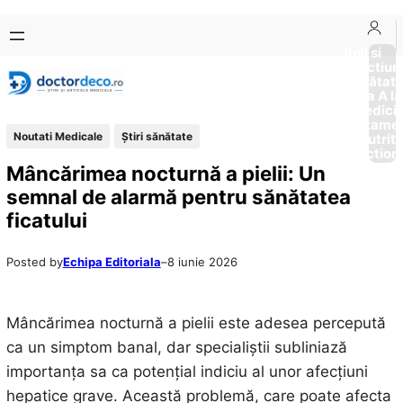
Sari
Skip
la
to
Boli si
Afectiun
conținut
content
Sănătat
de la A la
Medici
Tratame
Noutati Medicale
Ştiri sănătate
Nutriti
Diction
Mâncărimea nocturnă a pielii: Un
semnal de alarmă pentru sănătatea
ficatului
Posted by
Echipa Editoriala
–
8 iunie 2026
Mâncărimea nocturnă a pielii este adesea percepută
ca un simptom banal, dar specialiștii subliniază
importanța sa ca potențial indiciu al unor afecțiuni
hepatice grave. Această problemă, care poate afecta