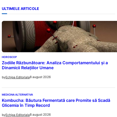
ULTIMELE ARTICOLE
HOROSCOP
Zodiile Răzbunătoare: Analiza Comportamentului și a
Dinamicii Relațiilor Umane
8 august 2026
by
Echipa Editoriala
MEDICINA ALTERNATIVA
Kombucha: Băutura Fermentată care Promite să Scadă
Glicemia în Timp Record
8 august 2026
by
Echipa Editoriala