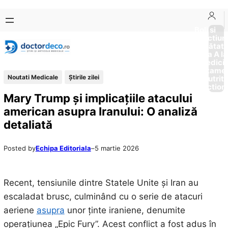
Sari
Skip
la
to
Boli si
Afectiun
conținut
content
Sănătat
de la A la
Medici
Tratame
Noutati Medicale
Știrile zilei
Nutriti
Diction
Mary Trump și implicațiile atacului
american asupra Iranului: O analiză
detaliată
Posted by
Echipa Editoriala
–
5 martie 2026
Recent, tensiunile dintre Statele Unite și Iran au
escaladat brusc, culminând cu o serie de atacuri
aeriene
asupra
unor ținte iraniene, denumite
operațiunea „Epic Fury”. Acest conflict a fost adus în