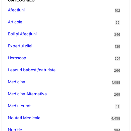
Afectiuni
102
Articole
22
Boli și Afecțiuni
346
Expertul zilei
139
Horoscop
501
Leacuri babesti/naturiste
266
Medicina
1.088
Medicina Alternativa
269
Mediu curat
11
Noutati Medicale
4.458
Nutritie
584