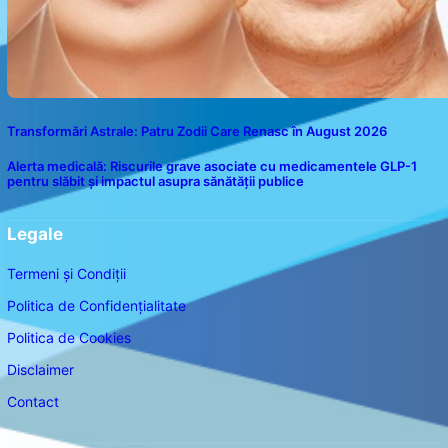
Transformări Astrale: Patru Zodii Care Renasc în August 2026
Alerta medicală: Riscurile grave asociate cu medicamentele GLP-1
pentru slăbit și impactul asupra sănătății publice
Legale
Termeni și Condiții
Politica de Confidențialitate
Politica de Cookies
Disclaimer
Contact