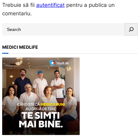
Trebuie să fii
autentificat
pentru a publica un
comentariu.
S
e
a
MEDICI MEDLIFE
r
c
h