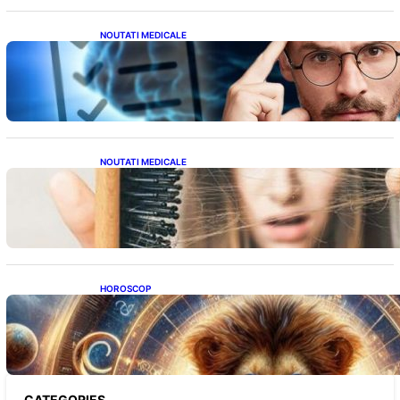
NOUTATI MEDICALE
Inteligența dincolo de note: Semnele unui IQ
ridicat care nu țin de școală
NOUTATI MEDICALE
Semnele unei deficiențe de proteine:
Impactul asupra sănătății tale
HOROSCOP
Portalul Leului 8/8: Oportunități de
Abundență pentru Cinci Zodii în 2026
CATEGORIES