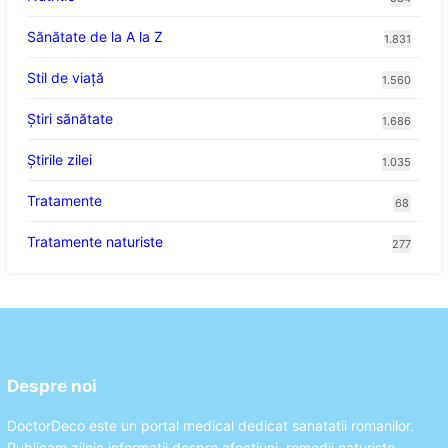
Sănătate de la A la Z
1.831
Stil de viaţă
1.560
Ştiri sănătate
1.686
Știrile zilei
1.035
Tratamente
68
Tratamente naturiste
277
Despre noi
DoctorDeco este un portal medical dedicat sanatatii romanilor.
Publicam zilnic informatii despre afectiuni, remedii naturiste,