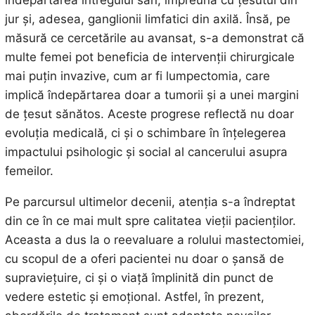
îndepărtarea întregului sân, împreună cu țesutul din
jur și, adesea, ganglionii limfatici din axilă. Însă, pe
măsură ce cercetările au avansat, s-a demonstrat că
multe femei pot beneficia de intervenții chirurgicale
mai puțin invazive, cum ar fi lumpectomia, care
implică îndepărtarea doar a tumorii și a unei margini
de țesut sănătos. Aceste progrese reflectă nu doar
evoluția medicală, ci și o schimbare în înțelegerea
impactului psihologic și social al cancerului asupra
femeilor.
Pe parcursul ultimelor decenii, atenția s-a îndreptat
din ce în ce mai mult spre calitatea vieții pacienților.
Aceasta a dus la o reevaluare a rolului mastectomiei,
cu scopul de a oferi pacientei nu doar o șansă de
supraviețuire, ci și o viață împlinită din punct de
vedere estetic și emoțional. Astfel, în prezent,