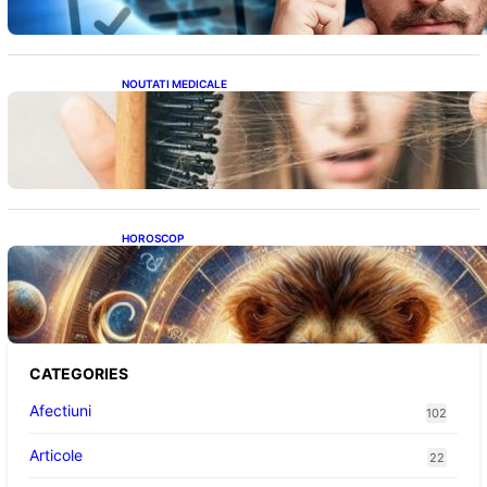
NOUTATI MEDICALE
Semnele unei deficiențe de proteine:
Impactul asupra sănătății tale
HOROSCOP
Portalul Leului 8/8: Oportunități de
Abundență pentru Cinci Zodii în 2026
CATEGORIES
Afectiuni
102
Articole
22