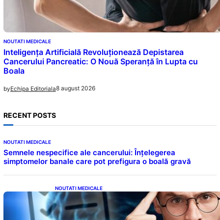
NOUTATI MEDICALE
Inteligența Artificială Revoluționează Depistarea
Cancerului Pancreatic: O Nouă Speranță în Lupta cu
Boala
8 august 2026
by
Echipa Editoriala
RECENT POSTS
NOUTATI MEDICALE
Semnele nespecifice ale cancerului: Înțelegerea
simptomelor banale care pot prefigura o boală gravă
NOUTATI MEDICALE
Inteligența dincolo de note: Semnele unui IQ
ridicat care nu țin de școală