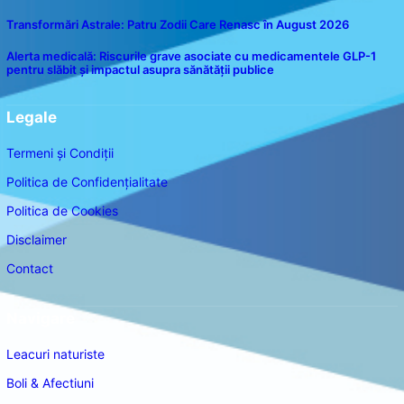
Transformări Astrale: Patru Zodii Care Renasc în August 2026
Alerta medicală: Riscurile grave asociate cu medicamentele GLP-1
pentru slăbit și impactul asupra sănătății publice
Legale
Termeni și Condiții
Politica de Confidențialitate
Politica de Cookies
Disclaimer
Contact
Navigare
Leacuri naturiste
Boli & Afectiuni