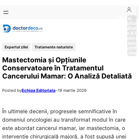
Sari
Skip
la
to
Boli si
Afectiun
conținut
content
Sănătat
de la A la
Medici
Tratame
Expertul zilei
Tratamente naturiste
Nutriti
Diction
Mastectomia și Opțiunile
Conservatoare în Tratamentul
Cancerului Mamar: O Analiză Detaliată
Posted by
Echipa Editoriala
–
19 martie 2026
În ultimele decenii, progresele semnificative în
domeniul oncologiei au transformat modul în care
este abordat cancerul mamar, iar mastectomia, o
intervenție chirurgicală majoră, a fost supusă unei