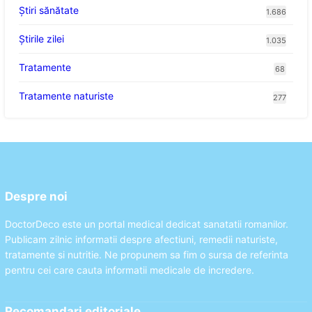
Ştiri sănătate
1.686
Știrile zilei
1.035
Tratamente
68
Tratamente naturiste
277
Despre noi
DoctorDeco este un portal medical dedicat sanatatii romanilor.
Publicam zilnic informatii despre afectiuni, remedii naturiste,
tratamente si nutritie. Ne propunem sa fim o sursa de referinta
pentru cei care cauta informatii medicale de incredere.
Recomandari editoriale