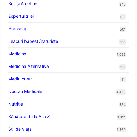
Boli și Afecțiuni
346
Expertul zilei
139
Horoscop
501
Leacuri babesti/naturiste
266
Medicina
1.088
Medicina Alternativa
269
Mediu curat
11
Noutati Medicale
4.458
Nutritie
584
Sănătate de la A la Z
1.831
Stil de viaţă
1.560