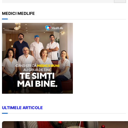
e
a
MEDICI MEDLIFE
r
c
h
ULTIMELE ARTICOLE