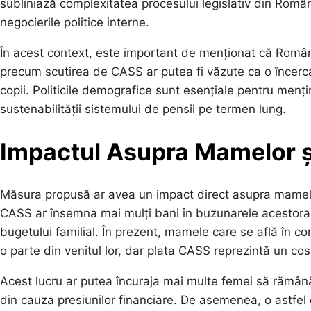
subliniază complexitatea procesului legislativ din Româ
negocierile politice interne.
În acest context, este important de menționat că România
precum scutirea de CASS ar putea fi văzute ca o încercar
copii. Politicile demografice sunt esențiale pentru menți
sustenabilității sistemului de pensii pe termen lung.
Impactul Asupra Mamelor și
Măsura propusă ar avea un impact direct asupra mamelor
CASS ar însemna mai mulți bani în buzunarele acestora,
bugetului familial. În prezent, mamele care se află în 
o parte din venitul lor, dar plata CASS reprezintă un cos
Acest lucru ar putea încuraja mai multe femei să rămână 
din cauza presiunilor financiare. De asemenea, o astfel