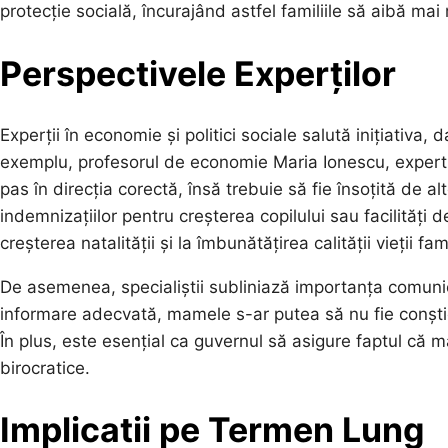
protecție socială, încurajând astfel familiile să aibă mai 
Perspectivele Experților
Experții în economie și politici sociale salută inițiativa
exemplu, profesorul de economie Maria Ionescu, expert î
pas în direcția corectă, însă trebuie să fie însoțită de al
indemnizațiilor pentru creșterea copilului sau facilități de
creșterea natalității și la îmbunătățirea calității vieții fa
De asemenea, specialiștii subliniază importanța comunică
informare adecvată, mamele s-ar putea să nu fie conștien
În plus, este esențial ca guvernul să asigure faptul că măs
birocratice.
Implicatii pe Termen Lung