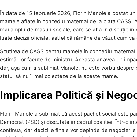
În data de 15 februarie 2026, Florin Manole a postat un 
mamele aflate în concediu maternal de la plata CASS. 
mai amplu de măsuri sociale, care se află în discuție în
luate decizii oficiale, astfel că rămâne de văzut cum va 
Scutirea de CASS pentru mamele în concediu maternal a
estimărilor făcute de ministru. Aceasta ar avea un impac
dar, așa cum a subliniat Manole, nu este vorba despre ba
statul să nu îi mai colecteze de la aceste mame.
Implicarea Politică și Negoc
Florin Manole a subliniat că acest pachet social este pa
Democrat (PSD) și discutate în cadrul coaliției. Într-o int
continua, dar deciziile finale vor depinde de negocieri