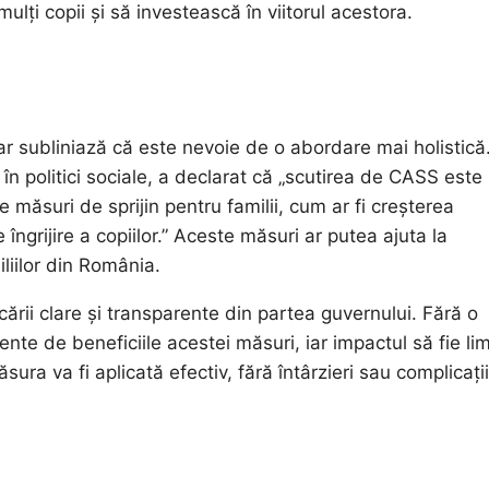
mulți copii și să investească în viitorul acestora.
, dar subliniază că este nevoie de o abordare mai holistică
n politici sociale, a declarat că „scutirea de CASS este
te măsuri de sprijin pentru familii, cum ar fi creșterea
 îngrijire a copiilor.” Aceste măsuri ar putea ajuta la
miliilor din România.
rii clare și transparente din partea guvernului. Fără o
te de beneficiile acestei măsuri, iar impactul să fie lim
ura va fi aplicată efectiv, fără întârzieri sau complicații