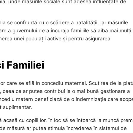
nia, unde măsurile sociale sunt adesea influențate de
 se confruntă cu o scădere a natalității, iar măsurile
e a guvernului de a încuraja familiile să aibă mai mulți
nerea unei populații active și pentru asigurarea
 Familiei
 care se află în concediu maternal. Scutirea de la plat
 ceea ce ar putea contribui la o mai bună gestionare a
concediu matern beneficiază de o indemnizație care acop
t suplimentar.
acasă cu copiii lor, în loc să se întoarcă la muncă prem
 de măsură ar putea stimula încrederea în sistemul de