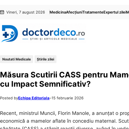
Sari
Skip
Vineri, 7 august 2026
Medicina
Afecțiuni
Tratamente
Expertul zilei
M
la
to
conținut
content
Noutati Medicale
Știrile zilei
Măsura Scutirii CASS pentru Mame
cu Impact Semnificativ?
Posted by
Echipa Editoriala
–
15 februarie 2026
Recent, ministrul Muncii, Florin Manole, a anunțat o pro
economică a mamelor aflate în concediu maternal. Scutire
sănătate (CASS) a stârnit reacții diverse, având în vede