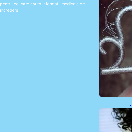
pentru cei care cauta informatii medicale de
incredere.
1
P
P