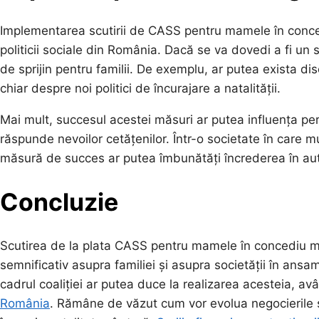
Implementarea scutirii de CASS pentru mamele în conce
politicii sociale din România. Dacă se va dovedi a fi un
de sprijin pentru familii. De exemplu, ar putea exista dis
chiar despre noi politici de încurajare a natalității.
Mai mult, succesul acestei măsuri ar putea influența perc
răspunde nevoilor cetățenilor. Într-o societate în care mu
măsură de succes ar putea îmbunătăți încrederea în autori
Concluzie
Scutirea de la plata CASS pentru mamele în concediu m
semnificativ asupra familiei și asupra societății în ansam
cadrul coaliției ar putea duce la realizarea acesteia, av
România
. Rămâne de văzut cum vor evolua negocierile și c