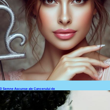
Disclaimer
Contact
0 Semne Ascunse ale Cancerului de
iele: Ce Trebuie să Știm pentru a Ne
roteja