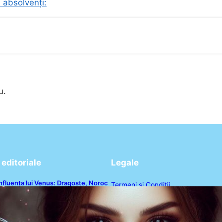
i absolvenți:
u.
editoriale
Legale
nfluența lui Venus: Dragoste, Noroc
Termeni și Condiții
i Oportunități pentru Tauri și Balanțe
n Weekendul 8-9 August
Politica de Confidențialitate
Politica de Cookies