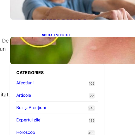
cardiovasculare: Patru
exerciții simple pentru
reducerea tensiunii
arteriale la domiciliu
NOUTATI MEDICALE
. De
Cum bacteriile pielii
influențează atracția
 un
țânțarilor: O nouă viziune
asupra alegerii victimelor
CATEGORIES
Afectiuni
102
itat.
Articole
22
Boli și Afecțiuni
346
Expertul zilei
139
Horoscop
499