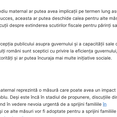
diu maternal ar putea avea implicații pe termen lung a
 succes, aceasta ar putea deschide calea pentru alte măs
cuții despre extinderea scutirilor fiscale pentru părinți s
epția publicului asupra guvernului și a capacității sale 
lți români sunt sceptici cu privire la eficiența guvernului
tăți și ar putea încuraja mai multe inițiative sociale.
aternal reprezintă o măsură care poate avea un impact
blu. Deși este încă în stadiul de propunere, discuțiile di
ând în vedere nevoia urgentă de a sprijini familiile
în
e alte măsuri vor fi adoptate pentru a sprijini familiile 