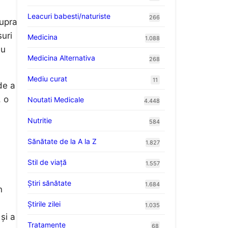
Leacuri babesti/naturiste
266
supra
uri
Medicina
1.088
au
Medicina Alternativa
268
Mediu curat
11
de a
, o
Noutati Medicale
4.448
Nutritie
584
Sănătate de la A la Z
1.827
Stil de viaţă
1.557
Ştiri sănătate
1.684
n
Știrile zilei
1.035
și a
Tratamente
68