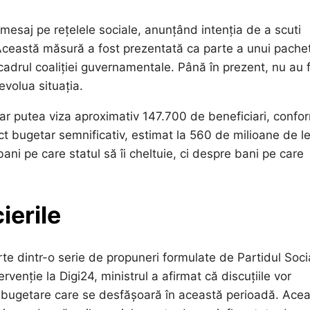
mesaj pe rețelele sociale, anunțând intenția de a scuti
Această măsură a fost prezentată ca parte a unui pache
 cadrul coaliției guvernamentale. Până în prezent, nu au 
evolua situația.
r putea viza aproximativ 147.700 de beneficiari, confo
t bugetar semnificativ, estimat la 560 de milioane de le
ni pe care statul să îi cheltuie, ci despre bani pe care
ierile
rte dintr-o serie de propuneri formulate de Partidul Soci
ervenție la Digi24, ministrul a afirmat că discuțiile vor
le bugetare care se desfășoară în această perioadă. Ace