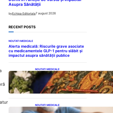
Asupra Sănătății
7 august 2026
by
Echipa Editoriala
RECENT POSTS
NOUTATI MEDICALE
Alerta medicală: Riscurile grave asociate
cu medicamentele GLP-1 pentru slăbit și
impactul asupra sănătății publice
NOUTATI MEDICALE
a
Postul Adormirii Maicii
Domnului: Tradiții,
Superstiții și Implicații
eră
Spiritualitate în 2026
atur
NOUTATI MEDICALE
Îmbunătățirea sănătății