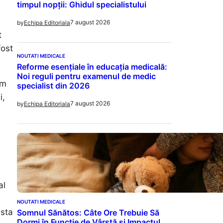
timpul nopții: Ghidul specialistului
7 august 2026
by
Echipa Editoriala
t
fost
NOUTATI MEDICALE
Reforme esențiale în educația medicală:
Noi reguli pentru examenul de medic
rm
specialist din 2026
i,
7 august 2026
by
Echipa Editoriala
al
NOUTATI MEDICALE
asta
Somnul Sănătos: Câte Ore Trebuie Să
Dormi în Funcție de Vârstă și Impactul