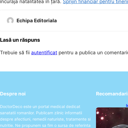
încuraja natalitatea în țară.
Sprijin financiar pentru tineri
Echipa Editoriala
Lasă un răspuns
Trebuie să fii
autentificat
pentru a publica un comentari
Despre noi
Recomandari 
I
DoctorDeco este un portal medical dedicat
ș
sanatatii romanilor. Publicam zilnic informatii
î
despre afectiuni, remedii naturiste, tratamente si
nutritie. Ne propunem sa fim o sursa de referinta