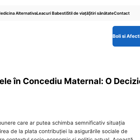
edicina Alternativa
Leacuri Babesti
Stil de viaţă
Ştiri sănătate
Contact
Boli si Afect
le în Concediu Maternal: O Decizi
punere care ar putea schimba semnificativ situația
a de la plata contribuției la asigurările sociale de
re contextul socio-economic și politic actual. Această