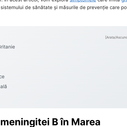
 sistemului de sănătate și măsurile de prevenție care po
[Arata/Ascun
ritanie
ice
uală
 meningitei B în Marea