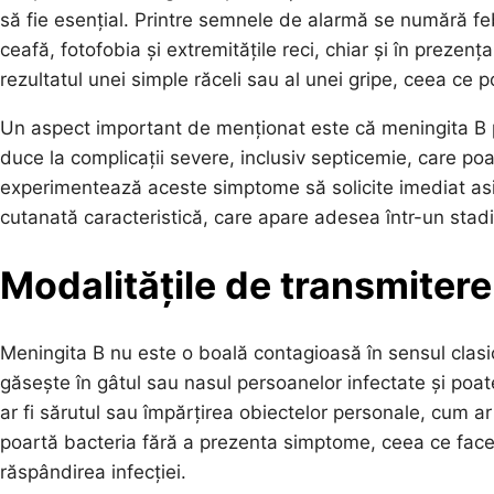
să fie esențial. Printre semnele de alarmă se numără fe
ceafă, fotofobia și extremitățile reci, chiar și în preze
rezultatul unei simple răceli sau al unei gripe, ceea ce po
Un aspect important de menționat este că meningita B p
duce la complicații severe, inclusiv septicemie, care poa
experimentează aceste simptome să solicite imediat asi
cutanată caracteristică, care apare adesea într-un stadiu
Modalitățile de transmitere
Meningita B nu este o boală contagioasă în sensul clasic
găsește în gâtul sau nasul persoanelor infectate și poat
ar fi sărutul sau împărțirea obiectelor personale, cum a
poartă bacteria fără a prezenta simptome, ceea ce face c
răspândirea infecției.