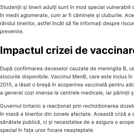
Studenții și tinerii adulți sunt în mod special vulnerabili 
în medii aglomerate, cum ar fi căminele și cluburile. Ace
rândul tinerilor, astfel încât să fie informați despre risc
prevenire.
Impactul crizei de vaccinar
După confirmarea deceselor cauzate de meningita B, cer
stocurile disponibile. Vaccinul MenB, care este inclus 
2015, a lăsat o breșă în acoperirea vaccinală pentru ado
a generat cozi imense la centrele medicale, iar părinții 
Guvernul britanic a reacționat prin rechiziționarea dozel
în masă a tinerilor din zonele afectate. Această criză a
sănătate publică, ci și necesitatea de a asigura o acope
special în fața unor focare neașteptate.