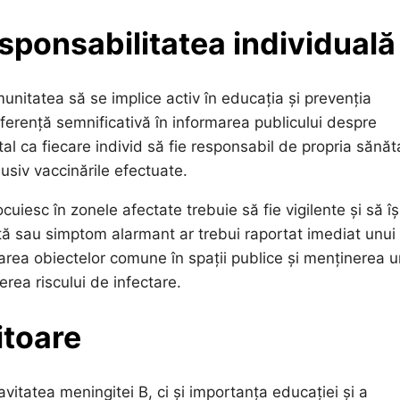
esponsabilitatea individuală
nitatea să se implice activ în educația și prevenția
ferență semnificativă în informarea publicului despre
tal ca fiecare individ să fie responsabil de propria sănăt
lusiv vaccinările efectuate.
uiesc în zonele afectate trebuie să fie vigilente și să îș
tă sau simptom alarmant ar trebui raportat imediat unui
tarea obiectelor comune în spații publice și menținerea u
erea riscului de infectare.
itoare
vitatea meningitei B, ci și importanța educației și a