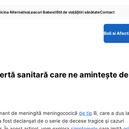
cina Alternativa
Leacuri Babesti
Stil de viaţă
Ştiri sănătate
Contact
Boli si Afect
lertă sanitară care ne amintește de
armant de meningită meningococică
de tip
B, care a dus l
 a fost declanșat de o serie de decese tragice și cazuri
or. În acest articol, vom explora
simptomele
care imită
gr