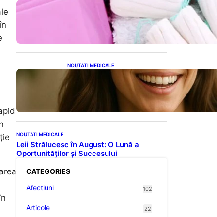
Tampoanele menstruale: O
ale
analiză profundă a riscurilor
legate de metale toxice
în
e
NOUTATI MEDICALE
Ceaiul – Băutura care
protejează inima:
Descoperiri recente despre
beneficiile consumului zilnic
apid
n
NOUTATI MEDICALE
ție
Leii Strălucesc în August: O Lună a
Oportunităților și Succesului
narea
CATEGORIES
Afectiuni
102
în
Articole
22