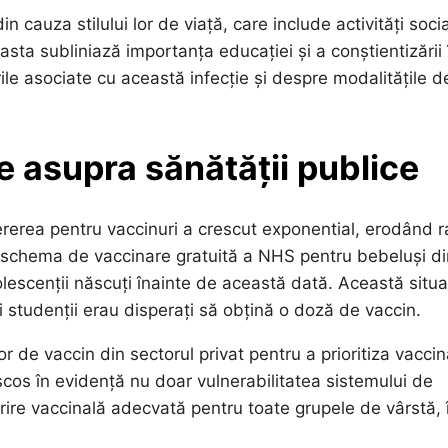
din cauza stilului lor de viață, care include activități soci
asta subliniază importanța educației și a conștientizării 
urile asociate cu această infecție și despre modalitățile d
e asupra sănătății publice
erea pentru vaccinuri a crescut exponential, erodând r
în schema de vaccinare gratuită a NHS pentru bebeluși di
lescenții născuți înainte de această dată. Această situa
și studenții erau disperați să obțină o doză de vaccin.
or de vaccin din sectorul privat pentru a prioritiza vacci
 scos în evidență nu doar vulnerabilitatea sistemului de
rire vaccinală adecvată pentru toate grupele de vârstă, 