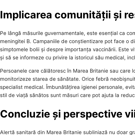
Implicarea comunității și r
Pe lângă măsurile guvernamentale, este esențial ca comu
meningitei B. Campaniile de conștientizare pot face o di
simptomele bolii și despre importanța vaccinării. Este vi
și să se informeze cu privire la istoricul său medical, inc
Persoanele care călătoresc în Marea Britanie sau care loc
monitorizeze starea de sănătate. Orice febră neobișnui
specialist medical. Îmbunătățirea igienei personale, evi
stil de viață sănătos sunt măsuri care pot ajuta la reduc
Concluzie și perspective vi
Alertă sanitară din Marea Britanie subliniază nu doar gra