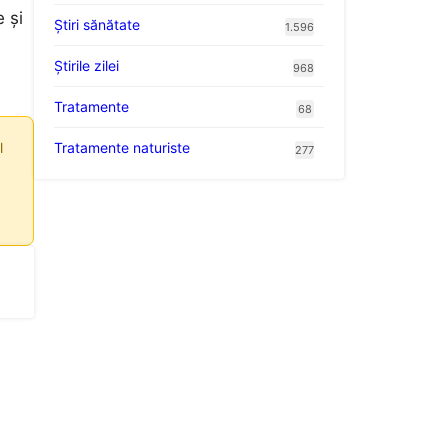
 și
Ştiri sănătate
1.596
Știrile zilei
968
Tratamente
68
Tratamente naturiste
l
277