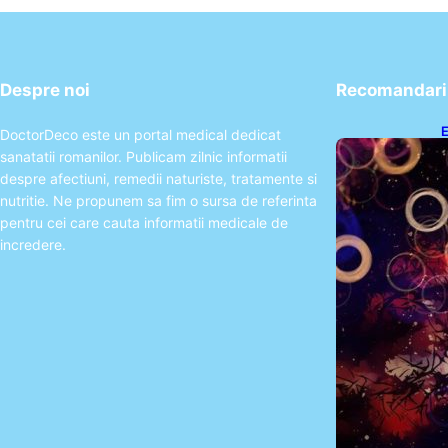
Despre noi
Recomandari 
E
DoctorDeco este un portal medical dedicat
2
sanatatii romanilor. Publicam zilnic informatii
T
despre afectiuni, remedii naturiste, tratamente si
nutritie. Ne propunem sa fim o sursa de referinta
pentru cei care cauta informatii medicale de
incredere.