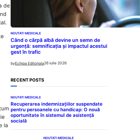
a de
ind
al.
NOUTATI MEDICALE
te
Când o cârpă albă devine un semn de
urgență: semnificația și impactul acestui
gest în trafic
26 iulie 2026
by
Echipa Editoriala
RECENT POSTS
NOUTATI MEDICALE
Recuperarea indemnizațiilor suspendate
 cum
pentru persoanele cu handicap: O nouă
oportunitate în sistemul de asistență
ie
socială
e la
NOUTATI MEDICALE