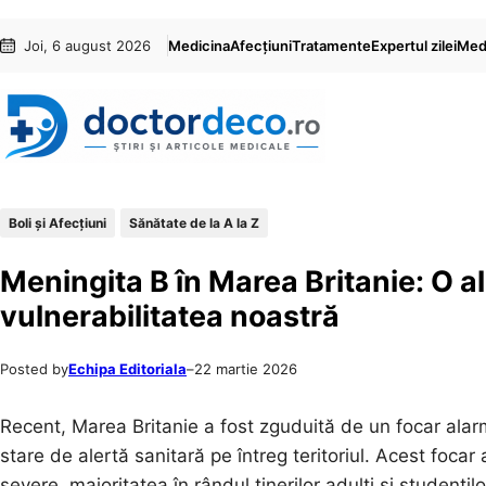
Sari
Skip
Joi, 6 august 2026
Medicina
Afecțiuni
Tratamente
Expertul zilei
Medi
la
to
conținut
content
Boli și Afecțiuni
Sănătate de la A la Z
Meningita B în Marea Britanie: O a
vulnerabilitatea noastră
Posted by
Echipa Editoriala
–
22 martie 2026
Recent, Marea Britanie a fost zguduită de un focar al
stare de alertă sanitară pe întreg teritoriul. Acest focar
severe, majoritatea în rândul tinerilor adulți și studențil