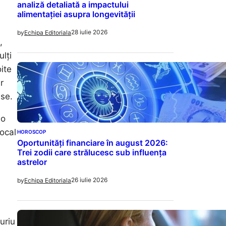
analiză detaliată a impactului
alimentației asupra longevității
28 iulie 2026
by
Echipa Editoriala
,
lți
ite
r
ese.
 o
ocal
HOROSCOP
Oportunități financiare în august 2026:
Trei zodii care strălucesc sub influența
astrelor
26 iulie 2026
by
Echipa Editoriala
uriu