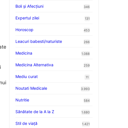
Boli și Afecțiuni
346
Expertul zilei
131
Horoscop
453
Leacuri babesti/naturiste
266
ate
Medicina
1.088
Medicina Alternativa
259
i
Mediu curat
11
nui
Noutati Medicale
3.993
Nutritie
584
Sănătate de la A la Z
1.680
Stil de viaţă
1.421