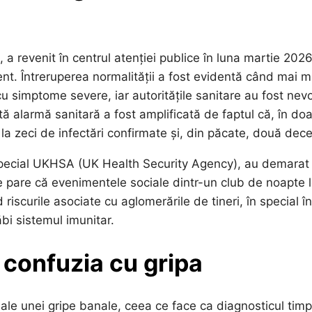
, a revenit în centrul atenției publice în luna martie 2026
nt. Întreruperea normalității a fost evidentă când mai mu
cu simptome severe, iar autoritățile sanitare au fost nevo
ă alarmă sanitară a fost amplificată de faptul că, în doa
e la zeci de infectări confirmate și, din păcate, două dec
n special UKHSA (UK Health Security Agency), au demarat
 pare că evenimentele sociale dintr-un club de noapte l
 riscurile asociate cu aglomerările de tineri, în special în
bi sistemul imunitar.
 confuzia cu gripa
ale unei gripe banale, ceea ce face ca diagnosticul timp