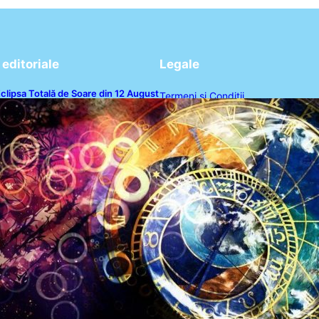
editoriale
Legale
clipsa Totală de Soare din 12 August
Termeni și Condiții
026: O Analiză a Impactului asupra
rei Zodii și a Ciclului de 18 Ani
Politica de Confidențialitate
Politica de Cookies
Disclaimer
Contact