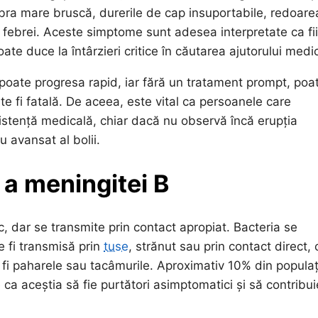
bra mare bruscă, durerile de cap insuportabile, redoare
nța febrei. Aceste simptome sunt adesea interpretate ca fi
ate duce la întârzieri critice în căutarea ajutorului medic
oate progresa rapid, iar fără un tratament prompt, poa
te fi fatală. De aceea, este vital ca persoanele care
stență medicală, chiar dacă nu observă încă erupția
 avansat al bolii.
 a meningitei B
, dar se transmite prin contact apropiat. Bacteria se
e fi transmisă prin
tuse
, strănut sau prin contact direct,
r fi paharele sau tacâmurile. Aproximativ 10% din populaț
a aceștia să fie purtători asimptomatici și să contribui