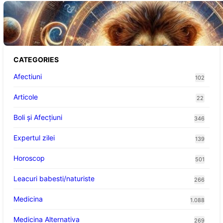
Portalul Leului 8/8: Oportunități de
Abundență pentru Cinci Zodii în 2026
CATEGORIES
Afectiuni
102
Articole
22
Boli și Afecțiuni
346
Expertul zilei
139
Horoscop
501
Leacuri babesti/naturiste
266
Medicina
1.088
Medicina Alternativa
269