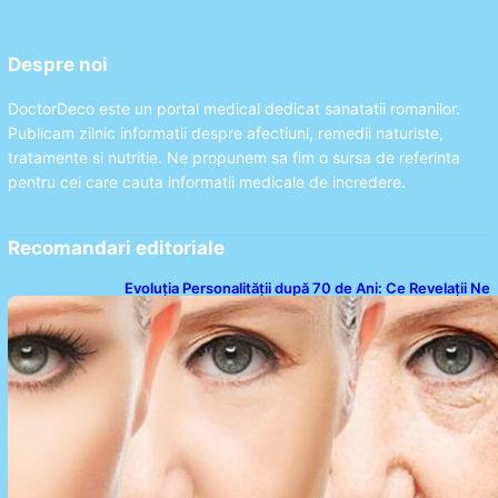
Despre noi
DoctorDeco este un portal medical dedicat sanatatii romanilor.
Publicam zilnic informatii despre afectiuni, remedii naturiste,
tratamente si nutritie. Ne propunem sa fim o sursa de referinta
pentru cei care cauta informatii medicale de incredere.
Recomandari editoriale
Evoluția Personalității după 70 de Ani: Ce Revelații Ne
Oferă Studiile Psihologice