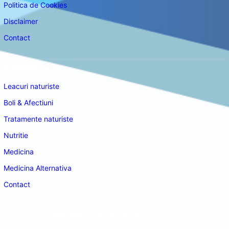
Politica de Cookies
Disclaimer
Contact
Navigare
Leacuri naturiste
Boli & Afectiuni
Tratamente naturiste
Nutritie
Medicina
Medicina Alternativa
Contact
doctordeco.ro
©2026. All Rights Reserved.