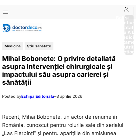
Sari
Skip
la
to
Boli si
Afectiun
conținut
content
Sănătat
de la A la
Medici
Tratame
Medicina
Ştiri sănătate
Nutriti
Diction
Mihai Bobonete: O privire detaliată
asupra intervenției chirurgicale și
impactului său asupra carierei și
sănătății
Posted by
Echipa Editoriala
–
3 aprilie 2026
Recent, Mihai Bobonete, un actor de renume în
România, cunoscut pentru rolurile sale din serialul
„Las Fierbinți” și pentru aparițiile din emisiunea