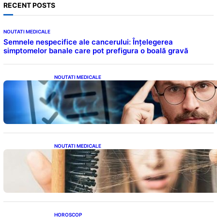
RECENT POSTS
NOUTATI MEDICALE
Semnele nespecifice ale cancerului: Înțelegerea
simptomelor banale care pot prefigura o boală gravă
NOUTATI MEDICALE
Inteligența dincolo de note: Semnele unui IQ
ridicat care nu țin de școală
NOUTATI MEDICALE
Semnele unei deficiențe de proteine:
Impactul asupra sănătății tale
HOROSCOP