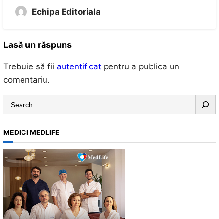
Echipa Editoriala
Lasă un răspuns
Trebuie să fii
autentificat
pentru a publica un
comentariu.
S
e
a
MEDICI MEDLIFE
r
c
h