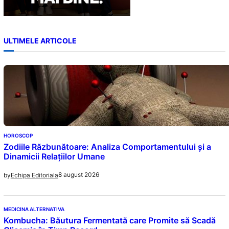
ULTIMELE ARTICOLE
HOROSCOP
Zodiile Răzbunătoare: Analiza Comportamentului și a
Dinamicii Relațiilor Umane
8 august 2026
by
Echipa Editoriala
MEDICINA ALTERNATIVA
Kombucha: Băutura Fermentată care Promite să Scadă