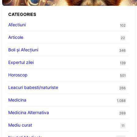
CATEGORIES
Afectiuni
102
Articole
22
Boli și Afecțiuni
346
Expertul zilei
139
Horoscop
501
Leacuri babesti/naturiste
266
Medicina
1.088
Medicina Alternativa
269
Mediu curat
11