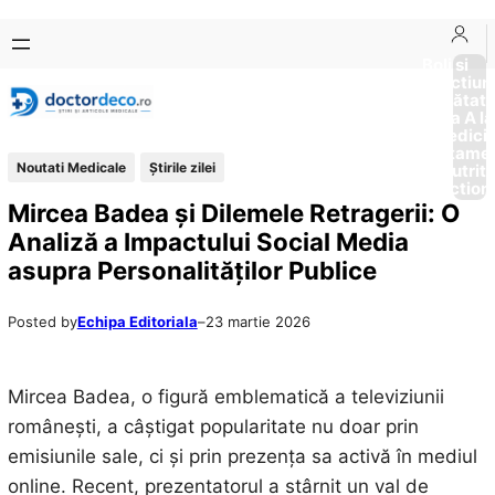
Sari
Skip
la
to
Boli si
Afectiun
conținut
content
Sănătat
de la A la
Medici
Tratame
Noutati Medicale
Știrile zilei
Nutriti
Diction
Mircea Badea și Dilemele Retragerii: O
Analiză a Impactului Social Media
asupra Personalităților Publice
Posted by
Echipa Editoriala
–
23 martie 2026
Mircea Badea, o figură emblematică a televiziunii
românești, a câștigat popularitate nu doar prin
emisiunile sale, ci și prin prezența sa activă în mediul
online. Recent, prezentatorul a stârnit un val de