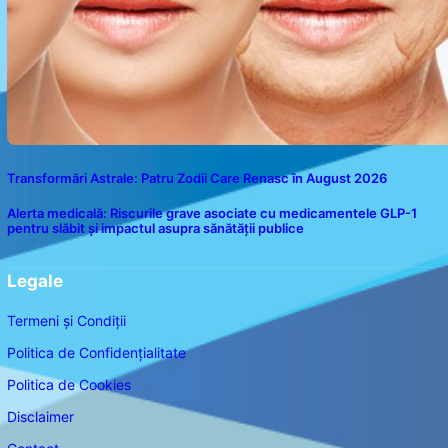
Transformări Astrale: Patru Zodii Care Renasc în August 2026
Alerta medicală: Riscurile grave asociate cu medicamentele GLP-1
pentru slăbit și impactul asupra sănătății publice
Legale
Termeni și Condiții
Politica de Confidențialitate
Politica de Cookies
Disclaimer