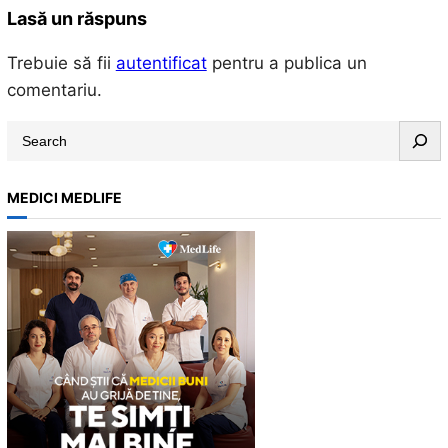
Lasă un răspuns
Trebuie să fii
autentificat
pentru a publica un
comentariu.
S
e
a
MEDICI MEDLIFE
r
c
h