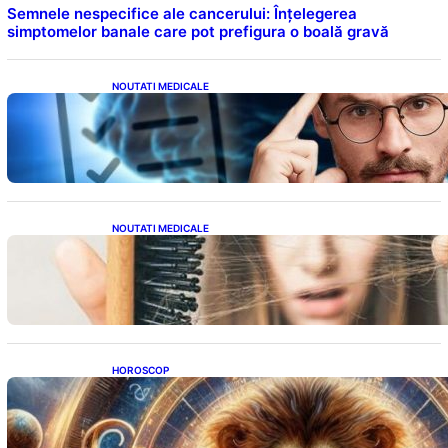
Semnele nespecifice ale cancerului: Înțelegerea
simptomelor banale care pot prefigura o boală gravă
NOUTATI MEDICALE
Inteligența dincolo de note: Semnele unui IQ
ridicat care nu țin de școală
NOUTATI MEDICALE
Semnele unei deficiențe de proteine:
Impactul asupra sănătății tale
HOROSCOP
Portalul Leului 8/8: Oportunități de
Abundență pentru Cinci Zodii în 2026