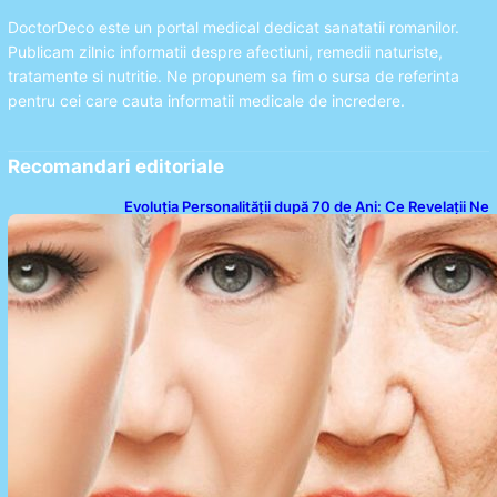
DoctorDeco este un portal medical dedicat sanatatii romanilor.
Publicam zilnic informatii despre afectiuni, remedii naturiste,
tratamente si nutritie. Ne propunem sa fim o sursa de referinta
pentru cei care cauta informatii medicale de incredere.
Recomandari editoriale
Evoluția Personalității după 70 de Ani: Ce Revelații Ne
Oferă Studiile Psihologice