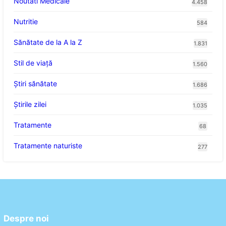
Noutati Medicale
4.458
Nutritie
584
Sănătate de la A la Z
1.831
Stil de viaţă
1.560
Ştiri sănătate
1.686
Știrile zilei
1.035
Tratamente
68
Tratamente naturiste
277
Despre noi