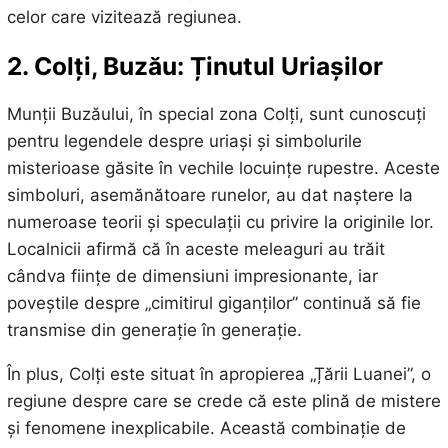
celor care vizitează regiunea.
2. Colți, Buzău: Ținutul Uriașilor
Munții Buzăului, în special zona Colți, sunt cunoscuți
pentru legendele despre uriași și simbolurile
misterioase găsite în vechile locuințe rupestre. Aceste
simboluri, asemănătoare runelor, au dat naștere la
numeroase teorii și speculații cu privire la originile lor.
Localnicii afirmă că în aceste meleaguri au trăit
cândva ființe de dimensiuni impresionante, iar
poveștile despre „cimitirul giganților” continuă să fie
transmise din generație în generație.
În plus, Colți este situat în apropierea „Țării Luanei”, o
regiune despre care se crede că este plină de mistere
și fenomene inexplicabile. Această combinație de