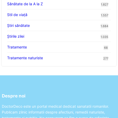
Sănătate de la A la Z
1.827
Stil de viaţă
1.557
Ştiri sănătate
1.684
Știrile zilei
1.035
Tratamente
68
Tratamente naturiste
277
Despre noi
DoctorDeco este un portal medical dedicat sanatatii romanilor.
Publicam zilnic informatii despre afectiuni, remedii naturiste,
tratamente si nutritie. Ne propunem sa fim o sursa de referinta