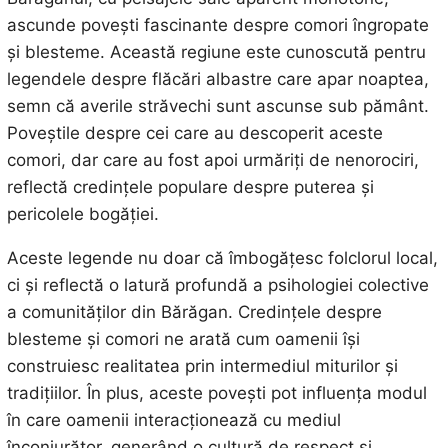
ascunde povești fascinante despre comori îngropate
și blesteme. Această regiune este cunoscută pentru
legendele despre flăcări albastre care apar noaptea,
semn că averile străvechi sunt ascunse sub pământ.
Poveștile despre cei care au descoperit aceste
comori, dar care au fost apoi urmăriți de nenorociri,
reflectă credințele populare despre puterea și
pericolele bogăției.
Aceste legende nu doar că îmbogățesc folclorul local,
ci și reflectă o latură profundă a psihologiei colective
a comunităților din Bărăgan. Credințele despre
blesteme și comori ne arată cum oamenii își
construiesc realitatea prin intermediul miturilor și
tradițiilor. În plus, aceste povești pot influența modul
în care oamenii interacționează cu mediul
înconjurător, generând o cultură de respect și