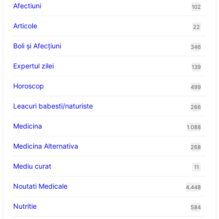
Afectiuni
102
Articole
22
Boli și Afecțiuni
346
Expertul zilei
139
Horoscop
499
Leacuri babesti/naturiste
266
Medicina
1.088
Medicina Alternativa
268
Mediu curat
11
Noutati Medicale
4.448
Nutritie
584