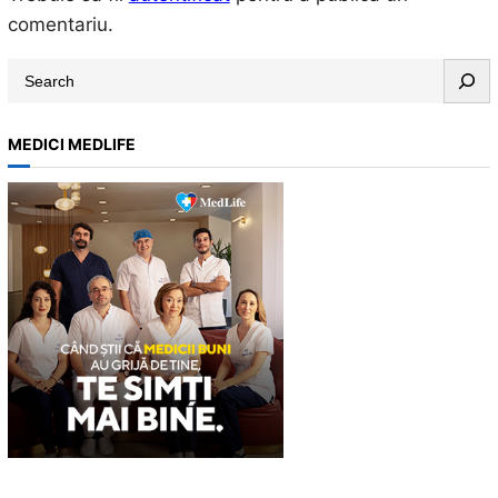
comentariu.
S
e
a
MEDICI MEDLIFE
r
c
h