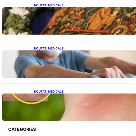
NOUTATI MEDICALE
Postul Adormirii Maicii Domnului: Tradiții,
Superstiții și Implicații Spiritualitate în 2026
NOUTATI MEDICALE
Îmbunătățirea sănătății cardiovasculare:
Patru exerciții simple pentru reducerea
tensiunii arteriale la domiciliu
NOUTATI MEDICALE
Cum bacteriile pielii influențează atracția
țânțarilor: O nouă viziune asupra alegerii
victimelor
CATEGORIES