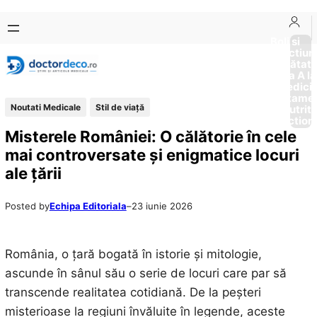
Sari
Skip
la
to
Boli si
Afectiun
conținut
content
Sănătat
de la A la
Medici
Tratame
Noutati Medicale
Stil de viaţă
Nutriti
Diction
Misterele României: O călătorie în cele
mai controversate și enigmatice locuri
ale țării
Posted by
Echipa Editoriala
–
23 iunie 2026
România, o țară bogată în istorie și mitologie,
ascunde în sânul său o serie de locuri care par să
transcende realitatea cotidiană. De la peșteri
misterioase la regiuni învăluite în legende, aceste