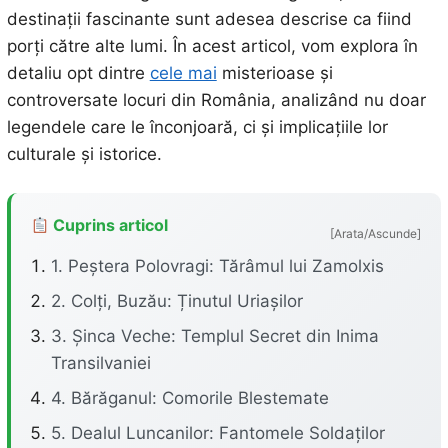
destinații fascinante sunt adesea descrise ca fiind
porți către alte lumi. În acest articol, vom explora în
detaliu opt dintre
cele mai
misterioase și
controversate locuri din România, analizând nu doar
legendele care le înconjoară, ci și implicațiile lor
culturale și istorice.
Cuprins articol
[Arata/Ascunde]
1. Peștera Polovragi: Tărâmul lui Zamolxis
2. Colți, Buzău: Ținutul Uriașilor
3. Șinca Veche: Templul Secret din Inima
Transilvaniei
4. Bărăganul: Comorile Blestemate
5. Dealul Luncanilor: Fantomele Soldaților