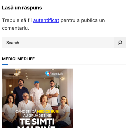
Lasă un răspuns
Trebuie să fii
autentificat
pentru a publica un
comentariu.
S
e
a
MEDICI MEDLIFE
r
c
h