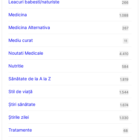
Leacuri babesti/naturiste
266
Medicina
1.088
Medicina Alternativa
267
Mediu curat
11
Noutati Medicale
4.410
Nutritie
584
Sănătate de la A la Z
1.819
Stil de viaţă
1.544
Ştiri sănătate
1.674
Știrile zilei
1.030
Tratamente
68