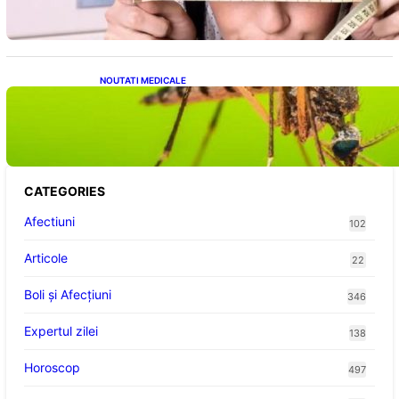
Bisturiu
NOUTATI MEDICALE
Virusul West Nile: O Amenințare Tot Mai
Aproape pentru România și Europa
CATEGORIES
Afectiuni
102
Articole
22
Boli și Afecțiuni
346
Expertul zilei
138
Horoscop
497