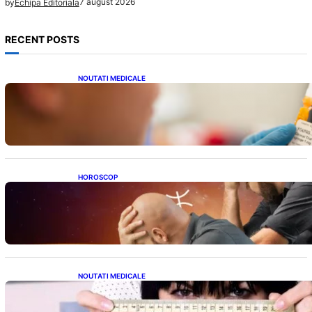
7 august 2026
by
Echipa Editoriala
RECENT POSTS
NOUTATI MEDICALE
Revoluția Vaccinurilor: Primul Vaccin
Experimental Împotriva Cancerului de Colon
în Studiu Uman
HOROSCOP
Mituri și Realități: Ce Spun Astrologii Despre
Sufletele Bătrâne și Lunile de Naștere
NOUTATI MEDICALE
Inovație Revoluționară în Tratamentul
Obezității: Gastroplastie Endoscopică fără