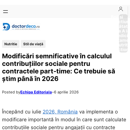
Sari
Skip
la
to
Boli si
Afectiun
conținut
content
Sănătat
de la A la
Medici
Tratame
Nutritie
Stil de viaţă
Nutriti
Diction
Modificări semnificative în calculul
contribuțiilor sociale pentru
contractele part-time: Ce trebuie să
știm până în 2026
Posted by
Echipa Editoriala
–
6 aprilie 2026
Începând cu iulie
2026, România
va implementa o
modificare importantă în modul în care sunt calculate
contribuțiile sociale pentru angajații cu contracte