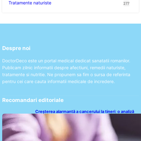
Tratamente naturiste
277
Despre noi
DoctorDeco este un portal medical dedicat sanatatii romanilor.
Publicam zilnic informatii despre afectiuni, remedii naturiste,
tratamente si nutritie. Ne propunem sa fim o sursa de referinta
pentru cei care cauta informatii medicale de incredere.
Recomandari editoriale
Creșterea alarmantă a cancerului la tineri: o analiză
detaliată a tendințelor globale