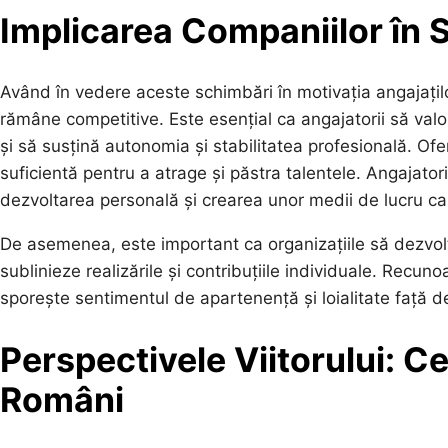
Implicarea Companiilor în 
Având în vedere aceste schimbări în motivația angajațilo
rămâne competitive. Este esențial ca angajatorii să val
și să susțină autonomia și stabilitatea profesională. Of
suficientă pentru a atrage și păstra talentele. Angajator
dezvoltarea personală și crearea unor medii de lucru ca
De asemenea, este important ca organizațiile să dezvol
sublinieze realizările și contribuțiile individuale. Recu
sporește sentimentul de apartenență și loialitate față 
Perspectivele Viitorului: Ce
Români