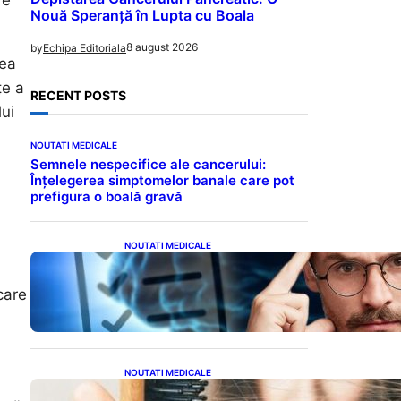
re
Nouă Speranță în Lupta cu Boala
8 august 2026
by
Echipa Editoriala
dea
țe a
RECENT POSTS
ui
NOUTATI MEDICALE
Semnele nespecifice ale cancerului:
Înțelegerea simptomelor banale care pot
prefigura o boală gravă
NOUTATI MEDICALE
Inteligența dincolo de note:
Semnele unui IQ ridicat
care
care nu țin de școală
a
NOUTATI MEDICALE
Semnele unei deficiențe de