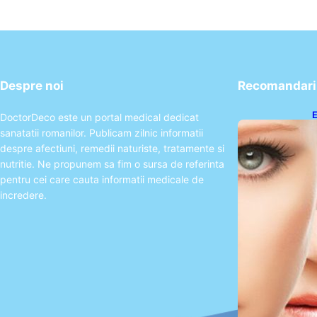
Despre noi
Recomandari 
E
DoctorDeco este un portal medical dedicat
A
sanatatii romanilor. Publicam zilnic informatii
P
despre afectiuni, remedii naturiste, tratamente si
nutritie. Ne propunem sa fim o sursa de referinta
pentru cei care cauta informatii medicale de
incredere.