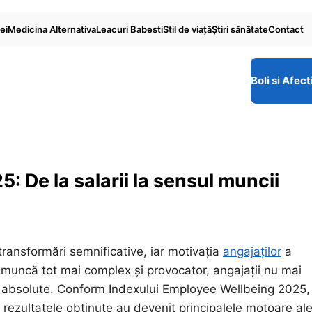
ei
Medicina Alternativa
Leacuri Babesti
Stil de viaţă
Ştiri sănătate
Contact
Boli si Afect
5: De la salarii la sensul muncii
transformări semnificative, iar motivația
angajaților
a
e muncă tot mai complex și provocator, angajații nu mai
tăți absolute. Conform Indexului Employee Wellbeing 2025,
 rezultatele obținute au devenit principalele motoare al