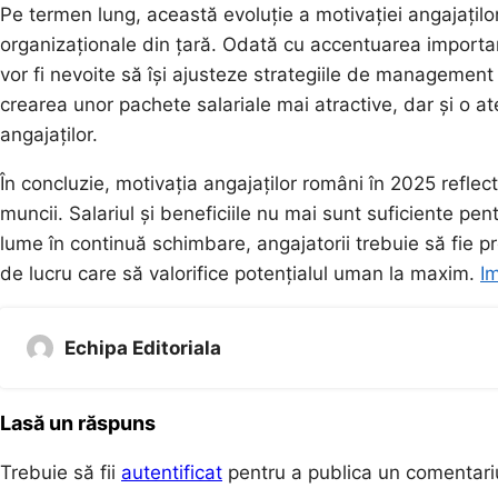
Pe termen lung, această evoluție a motivației angajațilo
organizaționale din țară. Odată cu accentuarea importanț
vor fi nevoite să își ajusteze strategiile de managemen
crearea unor pachete salariale mai atractive, dar și o a
angajaților.
În concluzie, motivația angajaților români în 2025 refl
muncii. Salariul și beneficiile nu mai sunt suficiente pen
lume în continuă schimbare, angajatorii trebuie să fie p
de lucru care să valorifice potențialul uman la maxim.
Im
Echipa Editoriala
Lasă un răspuns
Trebuie să fii
autentificat
pentru a publica un comentari