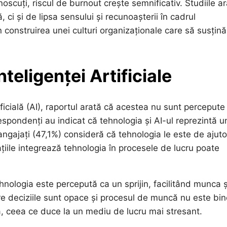
noscuți, riscul de burnout crește semnificativ. Studiile a
i și de lipsa sensului și recunoașterii în cadrul
n construirea unei culturi organizaționale care să susțină
teligenței Artificiale
ificială (AI), raportul arată că acestea nu sunt percepute
spondenți au indicat că tehnologia și AI-ul reprezintă u
ngajați (47,1%) consideră că tehnologia le este de ajuto
țiile integrează tehnologia în procesele de lucru poate
tehnologia este percepută ca un sprijin, facilitând munca ș
care deciziile sunt opace și procesul de muncă nu este bi
a, ceea ce duce la un mediu de lucru mai stresant.