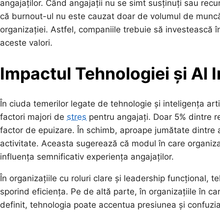
angajaților. Când angajații nu se simt susținuți sau recu
că burnout-ul nu este cauzat doar de volumul de muncă, c
organizației. Astfel, companiile trebuie să investească î
aceste valori.
Impactul Tehnologiei și Al In
În ciuda temerilor legate de tehnologie și inteligența art
factori majori de
stres
pentru angajați. Doar 5% dintre re
factor de epuizare. În schimb, aproape jumătate dintre a
activitate. Aceasta sugerează că modul în care organiza
influența semnificativ experiența angajaților.
În organizațiile cu roluri clare și leadership funcțional, 
sporind eficiența. Pe de altă parte, în organizațiile în 
definit, tehnologia poate accentua presiunea și confuzi