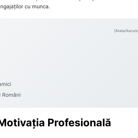
 angajaților cu munca.
[Arata/Ascun
amici
ii Români
otivația Profesională