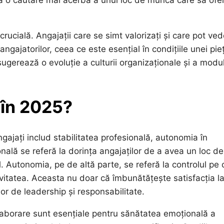
 la o căutare mai acerbă a unui loc de muncă care să ofe
crucială. Angajații care se simt valorizați și care pot ve
ngajatorilor, ceea ce este esențial în condițiile unei pie
gerează o evoluție a culturii organizaționale și a modul
 în 2025?
gajați includ stabilitatea profesională, autonomia în
sională se referă la dorința angajaților de a avea un loc de
. Autonomia, pe de altă parte, se referă la controlul pe 
tivitatea. Aceasta nu doar că îmbunătățește satisfacția l
lor de leadership și responsabilitate.
laborare sunt esențiale pentru sănătatea emoțională a