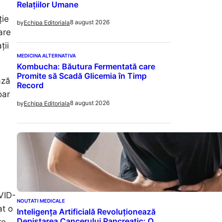
Relațiilor Umane
ție
8 august 2026
by
Echipa Editoriala
are
ții
MEDICINA ALTERNATIVA
Kombucha: Băutura Fermentată care
Promite să Scadă Glicemia în Timp
ază
Record
oar
8 august 2026
by
Echipa Editoriala
VID-
NOUTATI MEDICALE
at o
Inteligența Artificială Revoluționează
Depistarea Cancerului Pancreatic: O