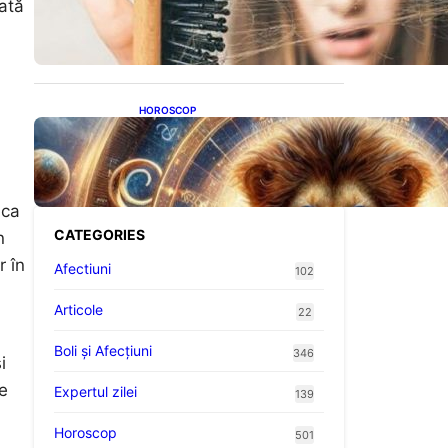
rată
proteine: Impactul asupra
sănătății tale
HOROSCOP
Portalul Leului 8/8:
Oportunități de Abundență
pentru Cinci Zodii în 2026
 ca
CATEGORIES
n
r în
Afectiuni
102
Articole
22
Boli și Afecțiuni
346
i
ne
Expertul zilei
139
Horoscop
501