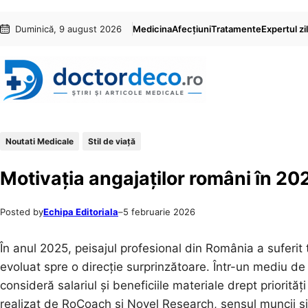
Sari
Skip
Duminică, 9 august 2026
Medicina
Afecțiuni
Tratamente
Expertul zil
la
to
conținut
content
Noutati Medicale
Stil de viaţă
Motivația angajaților români în 202
Posted by
Echipa Editoriala
–
5 februarie 2026
În anul 2025, peisajul profesional din România a suferit 
evoluat spre o direcție surprinzătoare. Într-un mediu d
consideră salariul și beneficiile materiale drept priori
realizat de RoCoach și Novel Research, sensul muncii și