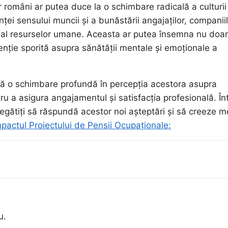
r români ar putea duce la o schimbare radicală a culturii
ei sensului muncii și a bunăstării angajaților, companii
t al resurselor umane. Aceasta ar putea însemna nu doar
tenție sporită asupra sănătății mentale și emoționale a
ectă o schimbare profundă în percepția acestora asupra
tru a asigura angajamentul și satisfacția profesională. În
regătiți să răspundă acestor noi așteptări și să creeze m
pactul Proiectului de Pensii Ocupaționale:
u.