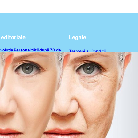
editoriale
Legale
voluția Personalității după 70 de
Termeni și Condiții
ni: Ce Revelații Ne Oferă Studiile
sihologice
Politica de Confidențialitate
Politica de Cookies
Disclaimer
Contact