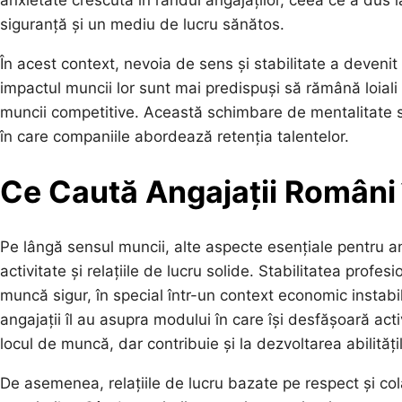
anxietate crescută în rândul angajaților, ceea ce a dus
siguranță și un mediu de lucru sănătos.
În acest context, nevoia de sens și stabilitate a devenit 
impactul muncii lor sunt mai predispuși să rămână loiali a
muncii competitive. Această schimbare de mentalitate su
în care companiile abordează retenția talentelor.
Ce Caută Angajații Români
Pe lângă sensul muncii, alte aspecte esențiale pentru an
activitate și relațiile de lucru solide. Stabilitatea profe
muncă sigur, în special într-un context economic instabil
angajații îl au asupra modului în care își desfășoară ac
locul de muncă, dar contribuie și la dezvoltarea abilități
De asemenea, relațiile de lucru bazate pe respect și co