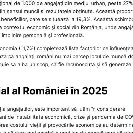
țional de 1.000 de angajați din mediul urban, peste 27%
din sensul muncii și rezultatele obținute. Această propor
 beneficiilor, care se situează la 19,3%. Această schimb
 la contextul economic și social din România, unde angaja
împlinire personală și profesională.
tonomia (11,7%) completează lista factorilor ce influențe
ază că angajații români nu mai percep locul de muncă d
ebuie să aibă un scop, să fie recunoscută și să genereze
al al României în 2025
ia angajaților, este important să luăm în considerare
ani de instabilitate economică, crize și pandemia de CO
terea costului vieții și provocările economice au determin