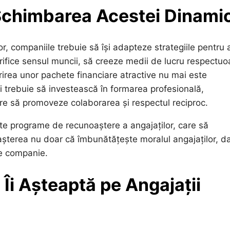
Schimbarea Acestei Dinamic
r, companiile trebuie să își adapteze strategiile pentru 
orifice sensul muncii, să creeze medii de lucru respectu
erirea unor pachete financiare atractive nu mai este
ii trebuie să investească în formarea profesională,
re să promoveze colaborarea și respectul reciproc.
te programe de recunoaștere a angajaților, care să
noașterea nu doar că îmbunătățește moralul angajaților, da
de companie.
 Îi Așteaptă pe Angajații