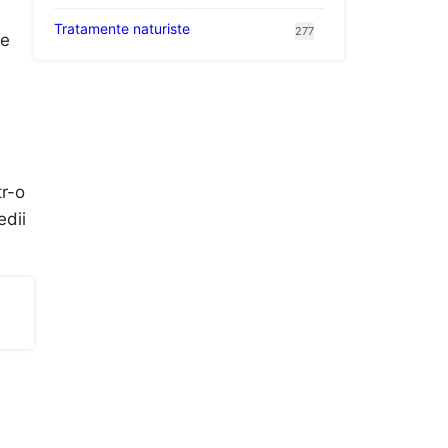
Tratamente naturiste
277
le
tr-o
edii