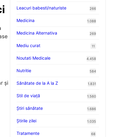
i
Leacuri babesti/naturiste
266
Medicina
1.088
a
Medicina Alternativa
269
oase
Mediu curat
11
Noutati Medicale
4.458
Nutritie
584
r și
Sănătate de la A la Z
1.831
Stil de viaţă
1.560
Ştiri sănătate
1.686
Știrile zilei
1.035
Tratamente
68