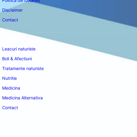
Politica de Cookies
Disclaimer
Contact
Navigare
Leacuri naturiste
Boli & Afectiuni
Tratamente naturiste
Nutritie
Medicina
Medicina Alternativa
Contact
doctordeco.ro
©2026. All Rights Reserved.