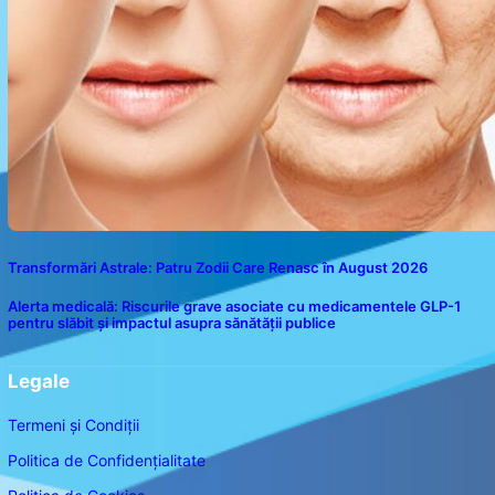
Transformări Astrale: Patru Zodii Care Renasc în August 2026
Alerta medicală: Riscurile grave asociate cu medicamentele GLP-1
pentru slăbit și impactul asupra sănătății publice
Legale
Termeni și Condiții
Politica de Confidențialitate