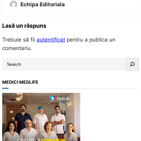
Echipa Editoriala
Lasă un răspuns
Trebuie să fii
autentificat
pentru a publica un
comentariu.
S
e
a
MEDICI MEDLIFE
r
c
h