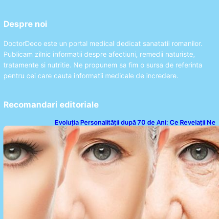
Despre noi
DoctorDeco este un portal medical dedicat sanatatii romanilor.
Publicam zilnic informatii despre afectiuni, remedii naturiste,
tratamente si nutritie. Ne propunem sa fim o sursa de referinta
pentru cei care cauta informatii medicale de incredere.
Recomandari editoriale
Evoluția Personalității după 70 de Ani: Ce Revelații Ne
Oferă Studiile Psihologice