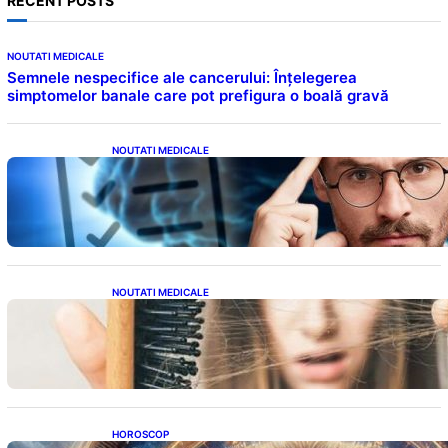
RECENT POSTS
NOUTATI MEDICALE
Semnele nespecifice ale cancerului: Înțelegerea
simptomelor banale care pot prefigura o boală gravă
NOUTATI MEDICALE
Inteligența dincolo de note: Semnele unui IQ
ridicat care nu țin de școală
NOUTATI MEDICALE
Semnele unei deficiențe de proteine:
Impactul asupra sănătății tale
HOROSCOP