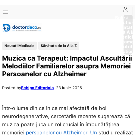
Sari
Skip
la
to
Boli si
Afectiun
conținut
content
Sănătat
de la A la
Medici
Tratame
Noutati Medicale
Sănătate de la A la Z
Nutriti
Diction
Muzica ca Terapeut: Impactul Ascultării
Melodiilor Familiarelor asupra Memoriei
Persoanelor cu Alzheimer
Posted by
Echipa Editoriala
–
23 iunie 2026
Într-o lume din ce în ce mai afectată de boli
neurodegenerative, cercetările recente sugerează că
muzica poate juca un rol crucial în îmbunătățirea
memoriei
persoanelor cu
Alzheimer. Un
studiu realizat