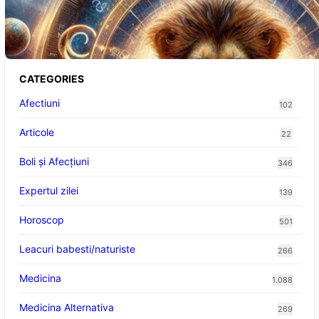
Portalul Leului 8/8: Oportunități de
Abundență pentru Cinci Zodii în 2026
CATEGORIES
Afectiuni
102
Articole
22
Boli și Afecțiuni
346
Expertul zilei
139
Horoscop
501
Leacuri babesti/naturiste
266
Medicina
1.088
Medicina Alternativa
269