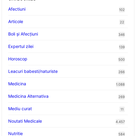
Afectiuni
102
Articole
22
Boli și Afecțiuni
346
Expertul zilei
139
Horoscop
500
Leacuri babesti/naturiste
266
Medicina
1.088
Medicina Alternativa
269
Mediu curat
11
Noutati Medicale
4.457
Nutritie
584