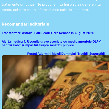
tratamente si nutritie. Ne propunem sa fim o sursa de referinta
pentru cei care cauta informatii medicale de incredere.
Recomandari editoriale
Transformări Astrale: Patru Zodii Care Renasc în August 2026
Alerta medicală: Riscurile grave asociate cu medicamentele GLP-1
pentru slăbit și impactul asupra sănătății publice
Postul Adormirii Maicii Domnului: Tradiții, Superstiții
și Implicații Spiritualitate în 2026