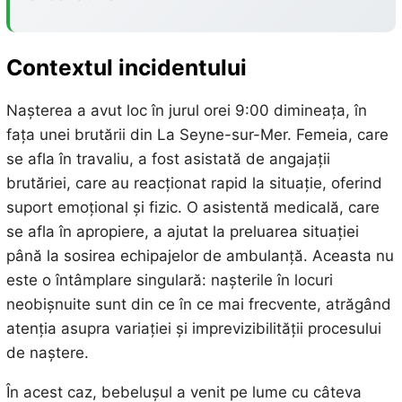
Contextul incidentului
Nașterea a avut loc în jurul orei 9:00 dimineața, în
fața unei brutării din La Seyne-sur-Mer. Femeia, care
se afla în travaliu, a fost asistată de angajații
brutăriei, care au reacționat rapid la situație, oferind
suport emoțional și fizic. O asistentă medicală, care
se afla în apropiere, a ajutat la preluarea situației
până la sosirea echipajelor de ambulanță. Aceasta nu
este o întâmplare singulară: nașterile în locuri
neobișnuite sunt din ce în ce mai frecvente, atrăgând
atenția asupra variației și imprevizibilității procesului
de naștere.
În acest caz, bebelușul a venit pe lume cu câteva