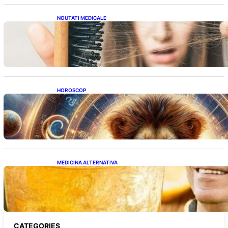
NOUTATI MEDICALE
Semnele unei deficiențe de proteine:
Impactul asupra sănătății tale
HOROSCOP
Portalul Leului 8/8: Oportunități de
Abundență pentru Cinci Zodii în 2026
MEDICINA ALTERNATIVA
Cele cinci băuturi esențiale pentru
menținerea glicemiei sub control pe timpul
nopții: Ghidul specialistului
CATEGORIES