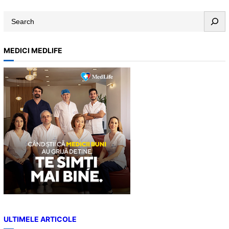
S
e
a
MEDICI MEDLIFE
r
c
h
ULTIMELE ARTICOLE