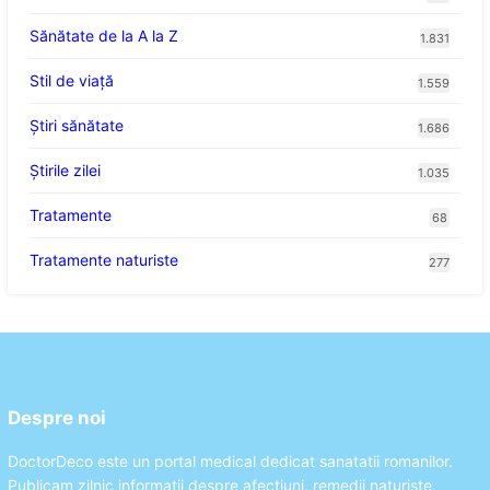
Sănătate de la A la Z
1.831
Stil de viaţă
1.559
Ştiri sănătate
1.686
Știrile zilei
1.035
Tratamente
68
Tratamente naturiste
277
Despre noi
DoctorDeco este un portal medical dedicat sanatatii romanilor.
Publicam zilnic informatii despre afectiuni, remedii naturiste,