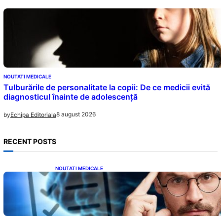
NOUTATI MEDICALE
Tulburările de personalitate la copii: De ce medicii evită
diagnosticul înainte de adolescență
8 august 2026
by
Echipa Editoriala
RECENT POSTS
NOUTATI MEDICALE
Inteligența dincolo de note: Semnele unui IQ
ridicat care nu țin de școală