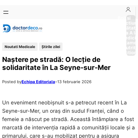
Sari
Skip
la
to
Boli si
Afectiun
conținut
content
Sănătat
de la A la
Medici
Tratame
Noutati Medicale
Știrile zilei
Nutriti
Diction
Naștere pe stradă: O lecție de
solidaritate în La Seyne-sur-Mer
Posted by
Echipa Editoriala
–
13 februarie 2026
Un eveniment neobișnuit s-a petrecut recent în La
Seyne-sur-Mer, un oraș din sudul Franței, când o
femeie a născut pe stradă. Această întâmplare a fost
marcată de intervenția rapidă a comunității locale și a
primarului, care s-au mobilizat pentru a asigura