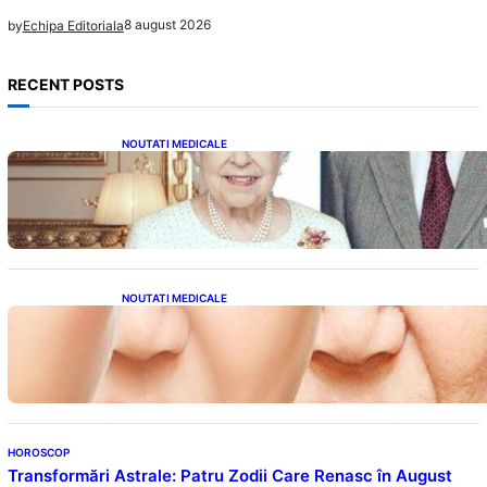
8 august 2026
by
Echipa Editoriala
RECENT POSTS
NOUTATI MEDICALE
Longevitatea în Rândul Celebrităților: Lecții
din Viața Prințului Philip și a Altora care Au
Fost Pe Punctul de a Împlini 100 de Ani
NOUTATI MEDICALE
Evoluția Personalității după 70 de Ani: Ce
Revelații Ne Oferă Studiile Psihologice
HOROSCOP
Transformări Astrale: Patru Zodii Care Renasc în August