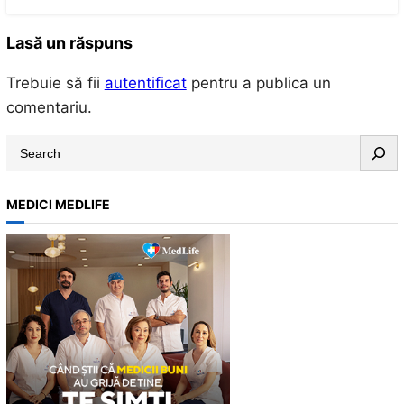
Lasă un răspuns
Trebuie să fii
autentificat
pentru a publica un
comentariu.
S
e
a
MEDICI MEDLIFE
r
c
h