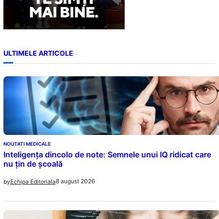
ULTIMELE ARTICOLE
NOUTATI MEDICALE
Inteligența dincolo de note: Semnele unui IQ ridicat care
nu țin de școală
8 august 2026
by
Echipa Editoriala