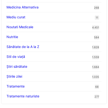
Medicina Alternativa
268
Mediu curat
11
Noutati Medicale
4.451
Nutritie
584
Sănătate de la A la Z
1.828
Stil de viaţă
1.559
Ştiri sănătate
1.684
Știrile zilei
1.035
Tratamente
68
Tratamente naturiste
277