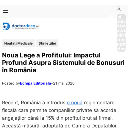
Sari
Skip
la
to
Boli si
Afectiun
conținut
content
Sănătat
de la A la
Medici
Tratame
Noutati Medicale
Știrile zilei
Nutriti
Diction
Noua Lege a Profitului: Impactul
Profund Asupra Sistemului de Bonusuri
în România
Posted by
Echipa Editoriala
–
21 mai 2026
Recent, România a introdus
o nouă
reglementare
fiscală care permite companiilor private să acorde
angajaților până la 15% din profitul brut al firmei.
Această măsură, adoptată de Camera Deputaților,