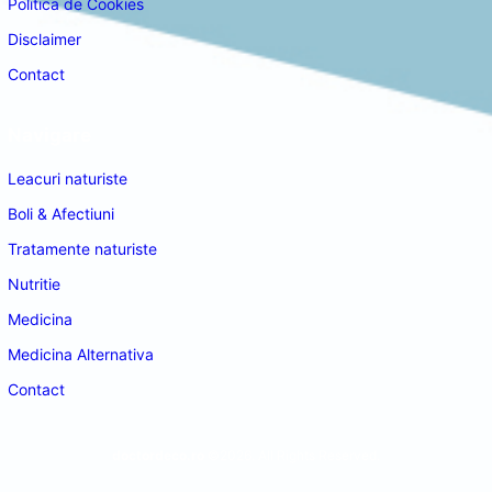
Politica de Cookies
Disclaimer
Contact
Navigare
Leacuri naturiste
Boli & Afectiuni
Tratamente naturiste
Nutritie
Medicina
Medicina Alternativa
Contact
doctordeco.ro
©2026. All Rights Reserved.