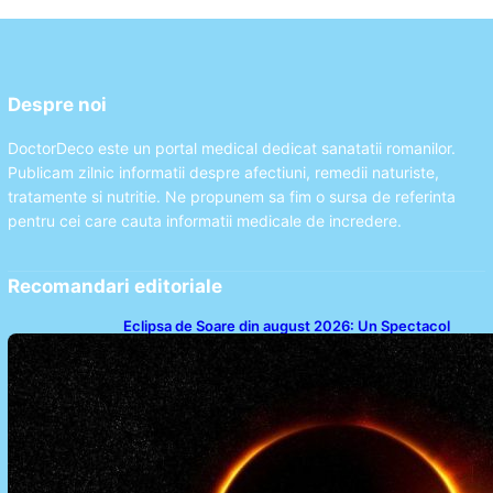
Despre noi
DoctorDeco este un portal medical dedicat sanatatii romanilor.
Publicam zilnic informatii despre afectiuni, remedii naturiste,
tratamente si nutritie. Ne propunem sa fim o sursa de referinta
pentru cei care cauta informatii medicale de incredere.
Recomandari editoriale
Eclipsa de Soare din august 2026: Un Spectacol
Astronomic Pe Cerul României