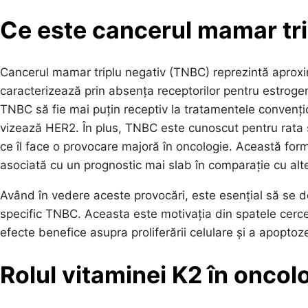
Ce este cancerul mamar tri
Cancerul mamar triplu negativ (TNBC) reprezintă aproxi
caracterizează prin absența receptorilor pentru estroge
TNBC să fie mai puțin receptiv la tratamentele convențio
vizează HER2. În plus, TNBC este cunoscut pentru rata 
ce îl face o provocare majoră în oncologie. Această form
asociată cu un prognostic mai slab în comparație cu al
Având în vedere aceste provocări, este esențial să se de
specific TNBC. Aceasta este motivația din spatele cerce
efecte benefice asupra proliferării celulare și a apoptozei
Rolul vitaminei K2 în oncol