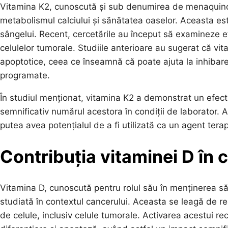
Vitamina K2, cunoscută și sub denumirea de menaquinonă
metabolismul calciului și sănătatea oaselor. Aceasta e
sângelui. Recent, cercetările au început să examineze e
celulelor tumorale. Studiile anterioare au sugerat că vit
apoptotice, ceea ce înseamnă că poate ajuta la inhibarea 
programate.
În studiul menționat, vitamina K2 a demonstrat un efect 
semnificativ numărul acestora în condiții de laborator.
putea avea potențialul de a fi utilizată ca un agent tera
Contribuția vitaminei D în
Vitamina D, cunoscută pentru rolul său în menținerea să
studiată în contextul cancerului. Aceasta se leagă de re
de celule, inclusiv celule tumorale. Activarea acestui re