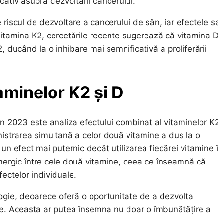
cativ asupra dezvoltării cancerului.
 riscul de dezvoltare a cancerului de sân, iar efectele s
itamina K2, cercetările recente sugerează că vitamina 
, ducând la o inhibare mai semnificativă a proliferării
aminelor K2 și D
in 2023 este analiza efectului combinat al vitaminelor K2
istrarea simultană a celor două vitamine a dus la o
un efect mai puternic decât utilizarea fiecărei vitamine 
nergic între cele două vitamine, ceea ce înseamnă că
ectelor individuale.
ogie, deoarece oferă o oportunitate de a dezvolta
re. Aceasta ar putea însemna nu doar o îmbunătățire a