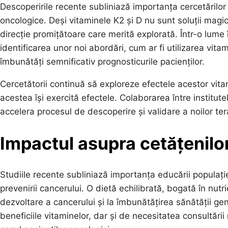
Descoperirile recente subliniază importanța cercetărilor 
oncologice. Deși vitaminele K2 și D nu sunt soluții magi
direcție promițătoare care merită explorată. Într-o lume 
identificarea unor noi abordări, cum ar fi utilizarea vit
îmbunătăți semnificativ prognosticurile pacienților.
Cercetătorii continuă să exploreze efectele acestor vit
acestea își exercită efectele. Colaborarea între institutel
accelera procesul de descoperire și validare a noilor tera
Impactul asupra cetățenilor
Studiile recente subliniază importanța educării populație
prevenirii cancerului. O dietă echilibrată, bogată în nutri
dezvoltare a cancerului și la îmbunătățirea sănătății gen
beneficiile vitaminelor, dar și de necesitatea consultări