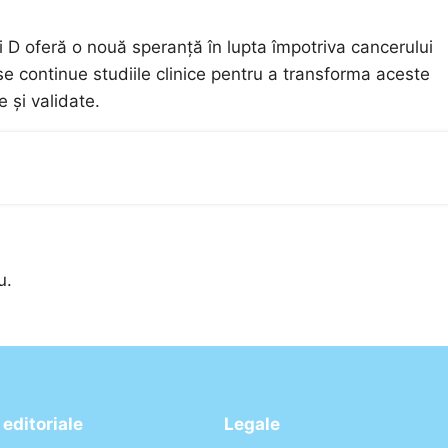
și D oferă o nouă speranță în lupta împotriva cancerului
se continue studiile clinice pentru a transforma aceste
e și validate.
u.
editoriale
Legale