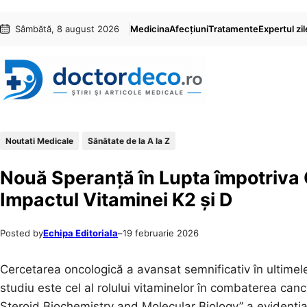
Sari
Skip
Sâmbătă, 8 august 2026
Medicina
Afecțiuni
Tratamente
Expertul zil
la
to
conținut
content
Noutati Medicale
Sănătate de la A la Z
Nouă Speranță în Lupta împotriva 
Impactul Vitaminei K2 și D
Posted by
Echipa Editoriala
–
19 februarie 2026
Cercetarea oncologică a avansat semnificativ în ultimele
studiu este cel al rolului vitaminelor în combaterea canc
Steroid Biochemistry and Molecular Biology” a evidenția