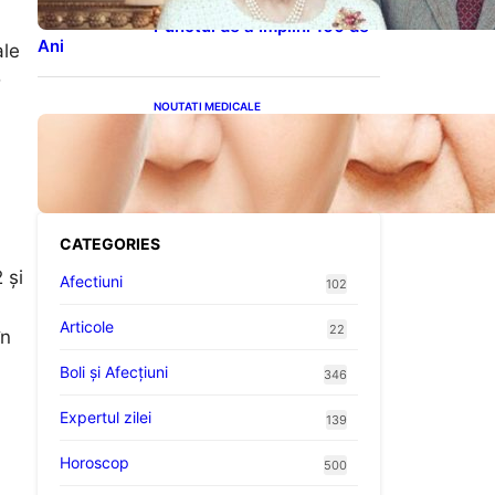
Altora care Au Fost Pe
Punctul de a Împlini 100 de
Ani
ale
D
NOUTATI MEDICALE
Evoluția Personalității după
70 de Ani: Ce Revelații Ne
Oferă Studiile Psihologice
CATEGORIES
 și
Afectiuni
102
Articole
22
în
Boli și Afecțiuni
346
Expertul zilei
139
Horoscop
500