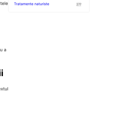
tele
Tratamente naturiste
277
ru a
i
extul