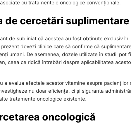
or asociate cu tratamentele oncologice convenționale.
ia de cercetări suplimentare
ant de subliniat că acestea au fost obținute exclusiv în
în prezent dovezi clinice care să confirme că suplimentar
ți umani. De asemenea, dozele utilizate în studii pot fi
n, ceea ce ridică întrebări despre aplicabilitatea acesto
ru a evalua efectele acestor vitamine asupra pacienților 
nvestigheze nu doar eficiența, ci și siguranța administrăr
 alte tratamente oncologice existente.
ercetarea oncologică