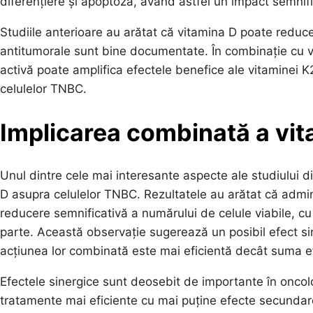
diferențiere și apoptoză, având astfel un impact semnifi
Studiile anterioare au arătat că vitamina D poate reduce
antitumorale sunt bine documentate. În combinație cu v
activă poate amplifica efectele benefice ale vitaminei K2
celulelor TNBC.
Implicarea combinată a vit
Unul dintre cele mai interesante aspecte ale studiului d
D asupra celulelor TNBC. Rezultatele au arătat că admin
reducere semnificativă a numărului de celule viabile, cu 
parte. Această observație sugerează un posibil efect si
acțiunea lor combinată este mai eficientă decât suma ef
Efectele sinergice sunt deosebit de importante în oncol
tratamente mai eficiente cu mai puține efecte secunda