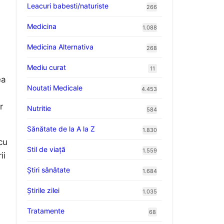
Leacuri babesti/naturiste
266
Medicina
1.088
Medicina Alternativa
268
Mediu curat
11
ea
Noutati Medicale
4.453
r
Nutritie
584
Sănătate de la A la Z
1.830
cu
Stil de viaţă
1.559
ii
Ştiri sănătate
1.684
Știrile zilei
1.035
Tratamente
68