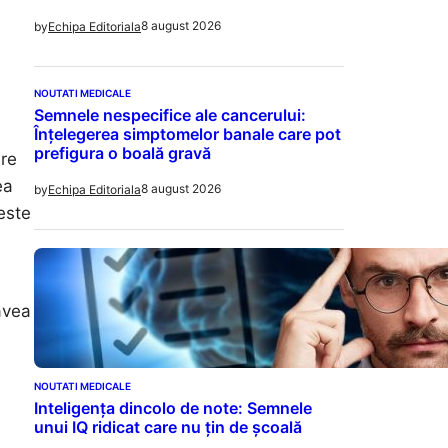
8 august 2026
by
Echipa Editoriala
NOUTATI MEDICALE
Semnele nespecifice ale cancerului:
Înțelegerea simptomelor banale care pot
prefigura o boală gravă
are
ea
8 august 2026
by
Echipa Editoriala
este
avea
NOUTATI MEDICALE
Inteligența dincolo de note: Semnele
unui IQ ridicat care nu țin de școală