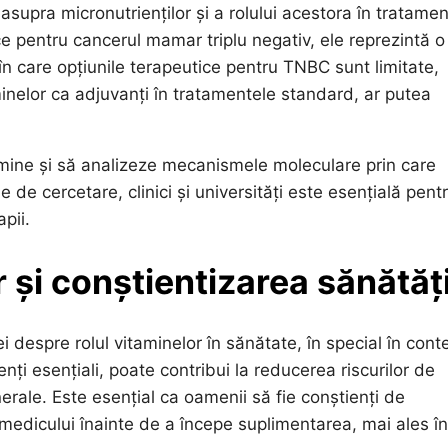
asupra micronutrienților și a rolului acestora în tratamen
ce pentru cancerul mamar triplu negativ, ele reprezintă o
în care opțiunile terapeutice pentru TNBC sunt limitate,
aminelor ca adjuvanți în tratamentele standard, ar putea
amine și să analizeze mecanismele moleculare prin care
e de cercetare, clinici și universități este esențială pent
pii.
 și conștientizarea sănătăți
i despre rolul vitaminelor în sănătate, în special în cont
enți esențiali, poate contribui la reducerea riscurilor de
erale. Este esențial ca oamenii să fie conștienți de
i medicului înainte de a începe suplimentarea, mai ales în