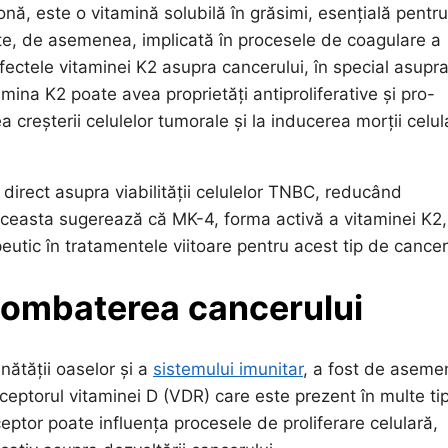
, este o vitamină solubilă în grăsimi, esențială pentru
ste, de asemenea, implicată în procesele de coagulare a
fectele vitaminei K2 asupra cancerului, în special asupr
amina K2 poate avea proprietăți antiproliferative și pro-
creșterii celulelor tumorale și la inducerea morții celul
direct asupra viabilității celulelor TNBC, reducând
 Aceasta sugerează că MK-4, forma activă a vitaminei K2,
peutic în tratamentele viitoare pentru acest tip de cancer
 combaterea cancerului
nătății oaselor și a
sistemului imunitar
, a fost de asem
ceptorul vitaminei D (VDR) care este prezent în multe tip
ceptor poate influența procesele de proliferare celulară,