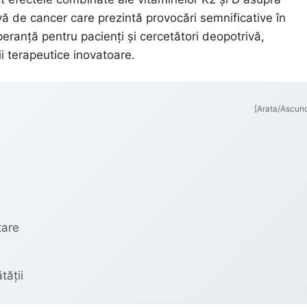
ă de cancer care prezintă provocări semnificative în
eranță pentru pacienți și cercetători deopotrivă,
ii terapeutice inovatoare.
[Arata/Ascun
tare
tății