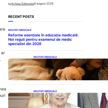
8 august 2026
by
Echipa Editoriala
a
RECENT POSTS
are
NOUTATI MEDICALE
Reforme esențiale în educația medicală:
Noi reguli pentru examenul de medic
specialist din 2026
 ar
NOUTATI MEDICALE
.
Somnul Sănătos: Câte Ore
Trebuie Să Dormi în Funcție
de Vârstă și Impactul
Asupra Sănătății
enea
NOUTATI MEDICALE
uri
Longevitatea în Rândul
Celebrităților: Lecții din
Viața Prințului Philip și a