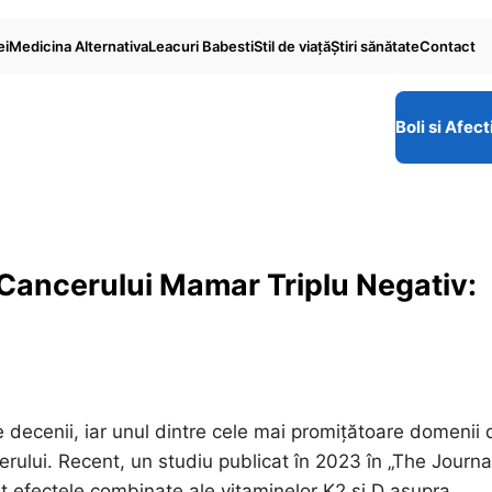
ei
Medicina Alternativa
Leacuri Babesti
Stil de viaţă
Ştiri sănătate
Contact
Boli si Afect
Cancerului Mamar Triplu Negativ:
 decenii, iar unul dintre cele mai promițătoare domenii 
erului. Recent, un studiu publicat în 2023 în „The Journa
t efectele combinate ale vitaminelor K2 și D asupra