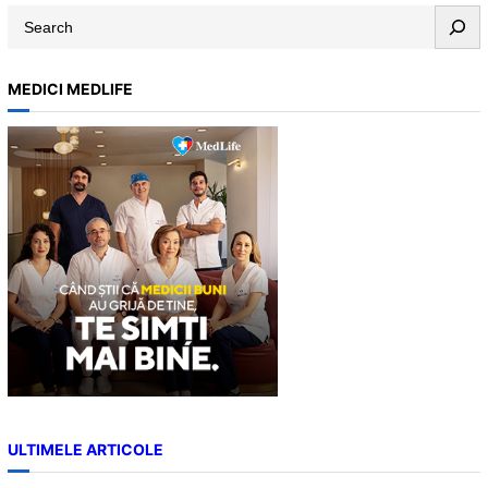
S
e
a
MEDICI MEDLIFE
r
c
h
ULTIMELE ARTICOLE