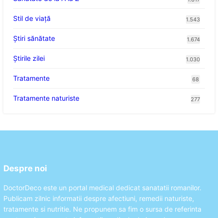
Stil de viaţă
1.543
Ştiri sănătate
1.674
Știrile zilei
1.030
Tratamente
68
Tratamente naturiste
277
Despre noi
DoctorDeco este un portal medical dedicat sanatatii romanilor.
Publicam zilnic informatii despre afectiuni, remedii naturiste,
tratamente si nutritie. Ne propunem sa fim o sursa de referinta