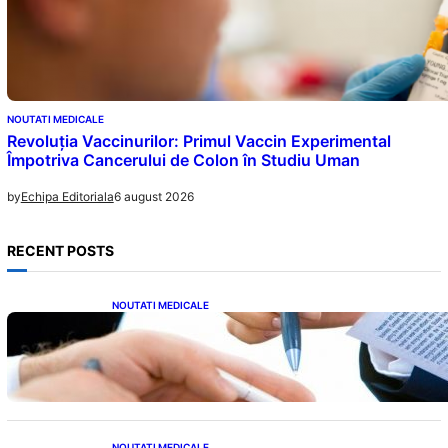
NOUTATI MEDICALE
Revoluția Vaccinurilor: Primul Vaccin Experimental
Împotriva Cancerului de Colon în Studiu Uman
6 august 2026
by
Echipa Editoriala
RECENT POSTS
NOUTATI MEDICALE
Acordul României cu Banca Mondială: O
Analiză Detaliată a Împrumutului și
Condițiilor Impuse
NOUTATI MEDICALE