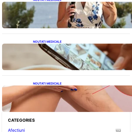
Nașterea prințesei Eugenie la Lisabona: O
alegere plină de semnificație pentru familia
regală britanică
NOUTATI MEDICALE
Revoluția Bateriilor pentru Telefoane:
Avantaje, Provocări și Viitorul Tehnologiei
Energetice
NOUTATI MEDICALE
Varicele și Umflarea Picioarelor pe Caniculă:
Înțelegerea Simptomelor și Măsurilor de
Prevenție
CATEGORIES
Afectiuni
102