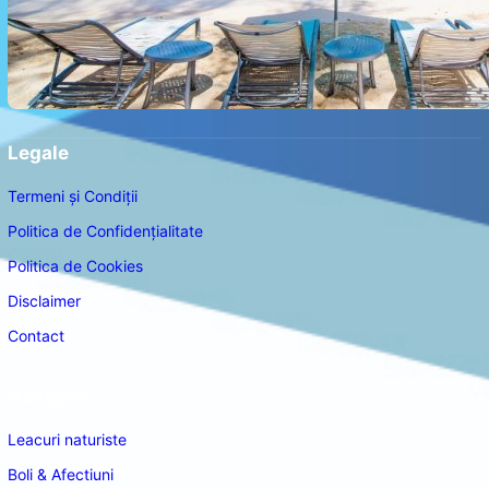
Legale
Termeni și Condiții
Politica de Confidențialitate
Politica de Cookies
Disclaimer
Contact
Navigare
Leacuri naturiste
Boli & Afectiuni