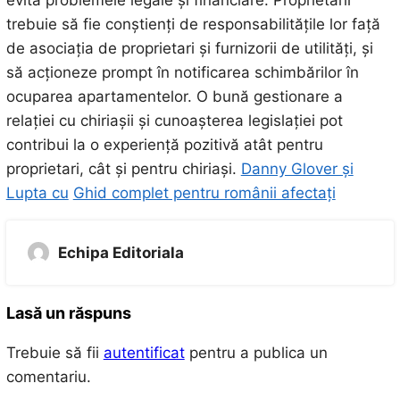
trebuie să fie conștienți de responsabilitățile lor față
de asociația de proprietari și furnizorii de utilități, și
să acționeze prompt în notificarea schimbărilor în
ocuparea apartamentelor. O bună gestionare a
relației cu chiriașii și cunoașterea legislației pot
contribui la o experiență pozitivă atât pentru
proprietari, cât și pentru chiriași.
Danny Glover și
Lupta cu
Ghid complet pentru românii afectați
Echipa Editoriala
Lasă un răspuns
Trebuie să fii
autentificat
pentru a publica un
comentariu.