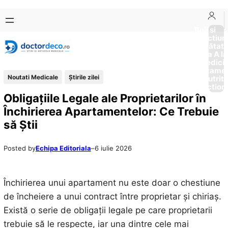
Sari
Skip
la
to
Boli si
Afectiun
conținut
content
Sănătat
de la A la
Medici
Tratame
Noutati Medicale
Știrile zilei
Nutriti
Diction
Obligațiile Legale ale Proprietarilor în
Închirierea Apartamentelor: Ce Trebuie
să Știi
Posted by
Echipa Editoriala
–
6 iulie 2026
Închirierea unui apartament nu este doar o chestiune
de încheiere a unui contract între proprietar și chiriaș.
Există o serie de obligații legale pe care proprietarii
trebuie să le respecte, iar una dintre cele mai