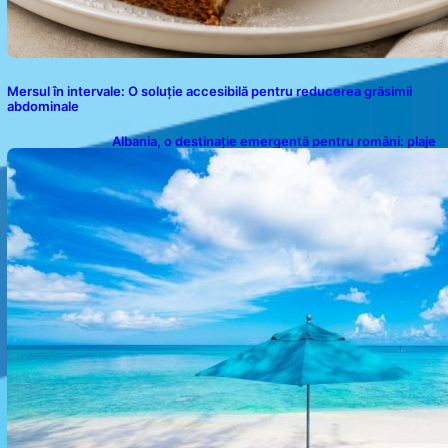
Mersul în intervale: O soluție accesibilă pentru reducerea grăsimii
abdominale
Albania, o destinație emergentă pentru români: plaje
spectaculoase, ape turcoaz și prețuri accesibile