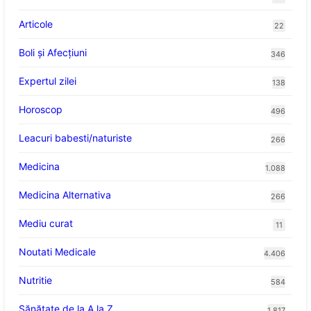
Articole
22
Boli și Afecțiuni
346
Expertul zilei
138
Horoscop
496
Leacuri babesti/naturiste
266
Medicina
1.088
Medicina Alternativa
266
Mediu curat
11
Noutati Medicale
4.406
Nutritie
584
Sănătate de la A la Z
1.817