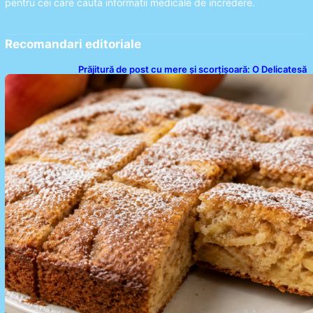
pentru cei care cauta informatii medicale de incredere.
Recomandari editoriale
Prăjitură de post cu mere și scorțișoară: O Delicatesă
Dulce pentru Postul Adormirii Maicii Domnului