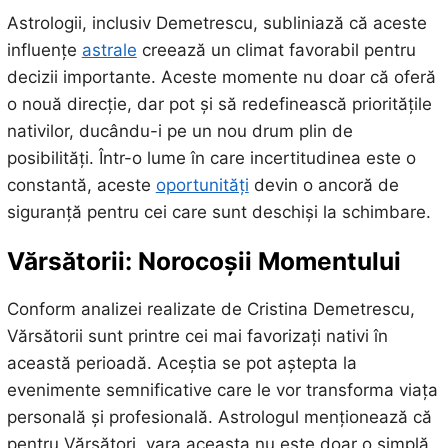
Astrologii, inclusiv Demetrescu, subliniază că aceste
influențe
astrale
creează un climat favorabil pentru
decizii importante. Aceste momente nu doar că oferă
o nouă direcție, dar pot și să redefinească prioritățile
nativilor, ducându-i pe un nou drum plin de
posibilități. Într-o lume în care incertitudinea este o
constantă, aceste
oportunități
devin o ancoră de
siguranță pentru cei care sunt deschiși la schimbare.
Vărsătorii: Norocoșii Momentului
Conform analizei realizate de Cristina Demetrescu,
Vărsătorii sunt printre cei mai favorizați nativi în
această perioadă. Aceștia se pot aștepta la
evenimente semnificative care le vor transforma viața
personală și profesională. Astrologul menționează că
pentru Vărsători, vara aceasta nu este doar o simplă