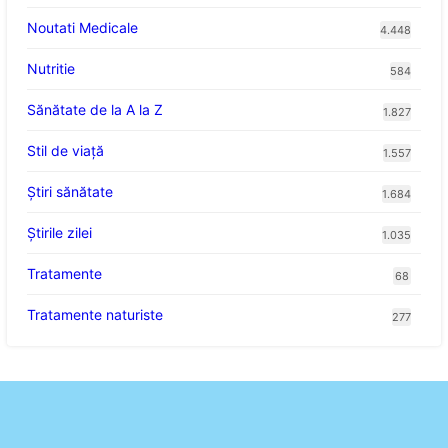
Noutati Medicale
4.448
Nutritie
584
Sănătate de la A la Z
1.827
Stil de viaţă
1.557
Ştiri sănătate
1.684
Știrile zilei
1.035
Tratamente
68
Tratamente naturiste
277