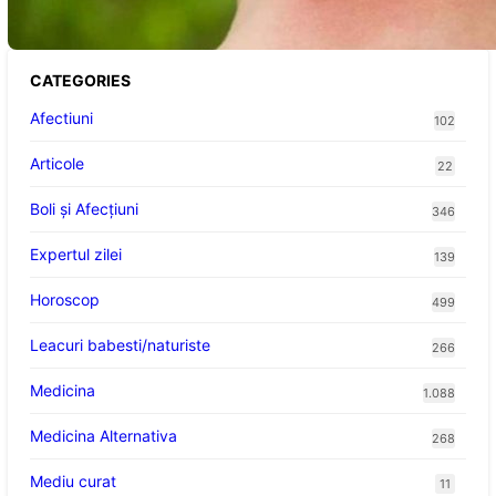
victimelor
CATEGORIES
Afectiuni
102
Articole
22
Boli și Afecțiuni
346
Expertul zilei
139
Horoscop
499
Leacuri babesti/naturiste
266
Medicina
1.088
Medicina Alternativa
268
Mediu curat
11