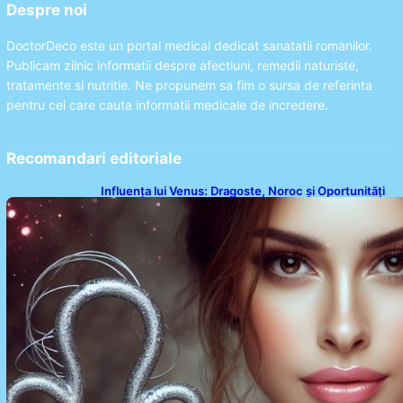
Despre noi
DoctorDeco este un portal medical dedicat sanatatii romanilor.
Publicam zilnic informatii despre afectiuni, remedii naturiste,
tratamente si nutritie. Ne propunem sa fim o sursa de referinta
pentru cei care cauta informatii medicale de incredere.
Recomandari editoriale
Influența lui Venus: Dragoste, Noroc și Oportunități
pentru Tauri și Balanțe în Weekendul 8-9 August