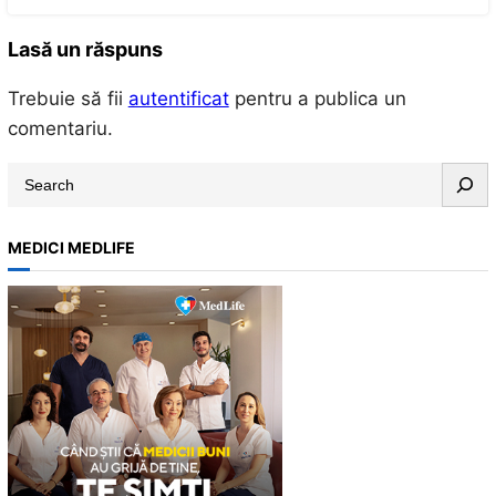
Lasă un răspuns
Trebuie să fii
autentificat
pentru a publica un
comentariu.
S
e
a
MEDICI MEDLIFE
r
c
h