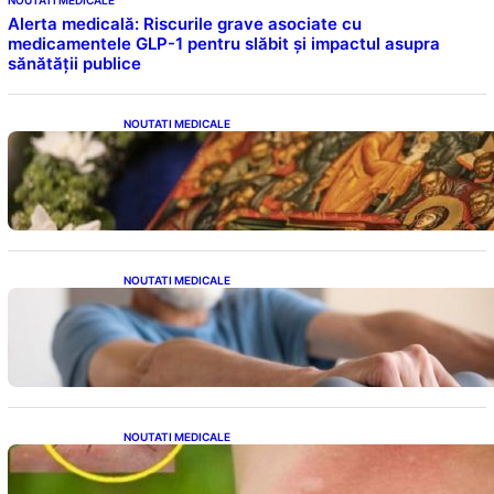
Alerta medicală: Riscurile grave asociate cu
medicamentele GLP-1 pentru slăbit și impactul asupra
sănătății publice
NOUTATI MEDICALE
Postul Adormirii Maicii Domnului: Tradiții,
Superstiții și Implicații Spiritualitate în 2026
NOUTATI MEDICALE
Îmbunătățirea sănătății cardiovasculare:
Patru exerciții simple pentru reducerea
tensiunii arteriale la domiciliu
NOUTATI MEDICALE
Cum bacteriile pielii influențează atracția
țânțarilor: O nouă viziune asupra alegerii