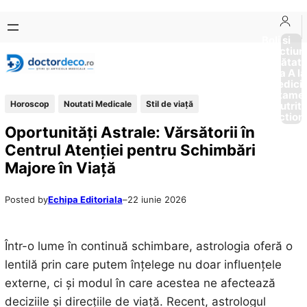
Sari
Skip
la
to
Boli si
Afectiun
conținut
content
Sănătat
de la A la
Medici
Tratame
Horoscop
Noutati Medicale
Stil de viaţă
Nutriti
Diction
Oportunități Astrale: Vărsătorii în
Centrul Atenției pentru Schimbări
Majore în Viață
Posted by
Echipa Editoriala
–
22 iunie 2026
Într-o lume în continuă schimbare, astrologia oferă o
lentilă prin care putem înțelege nu doar influențele
externe, ci și modul în care acestea ne afectează
deciziile și direcțiile de viață. Recent, astrologul