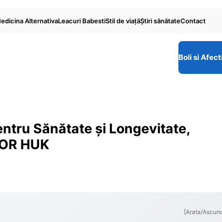
edicina Alternativa
Leacuri Babesti
Stil de viaţă
Ştiri sănătate
Contact
Boli si Afect
entru Sănătate și Longevitate,
IHOR HUK
[Arata/Ascun