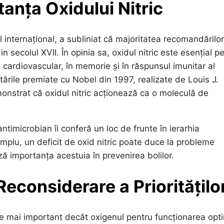
anța Oxidului Nitric
l internațional, a subliniat că majoritatea recomandărilor
 secolul XVII. În opinia sa, oxidul nitric este esențial p
 cardiovascular, în memorie și în răspunsul imunitar al
ările premiate cu Nobel din 1997, realizate de Louis J.
monstrat că oxidul nitric acționează ca o moleculă de
ntimicrobian îi conferă un loc de frunte în ierarhia
plu, un deficit de oxid nitric poate duce la probleme
ză importanța acestuia în prevenirea bolilor.
Reconsiderare a Prioritățilo
ste mai important decât oxigenul pentru funcționarea opt