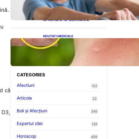
cardiovasculare: Patru
exerciții simple pentru
ină.
reducerea tensiunii
arteriale la domiciliu
ru
NOUTATI MEDICALE
Cum bacteriile pielii
influențează atracția
țânțarilor: O nouă viziune
asupra alegerii victimelor
CATEGORIES
Afectiuni
102
nd că
Articole
22
Boli și Afecțiuni
a D3,
346
e
Expertul zilei
139
Horoscop
499