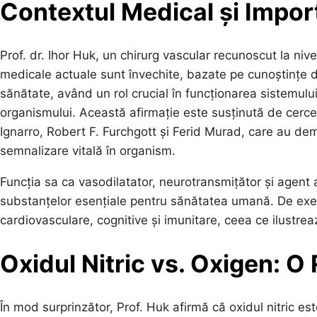
Contextul Medical și Import
Prof. dr. Ihor Huk, un chirurg vascular recunoscut la nive
medicale actuale sunt învechite, bazate pe cunoștințe din
sănătate, având un rol crucial în funcționarea sistemului
organismului. Această afirmație este susținută de cercet
Ignarro, Robert F. Furchgott și Ferid Murad, care au de
semnalizare vitală în organism.
Funcția sa ca vasodilatator, neurotransmițător și agent a
substanțelor esențiale pentru sănătatea umană. De exem
cardiovasculare, cognitive și imunitare, ceea ce ilustrea
Oxidul Nitric vs. Oxigen: O 
În mod surprinzător, Prof. Huk afirmă că oxidul nitric e