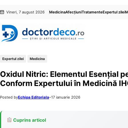
Sari
Skip
Vineri, 7 august 2026
Medicina
Afecțiuni
Tratamente
Expertul zilei
M
la
to
conținut
content
Expertul zilei
Medicina
Oxidul Nitric: Elementul Esențial p
Conform Expertului în Medicină 
Posted by
Echipa Editoriala
–
17 ianuarie 2026
Cuprins articol