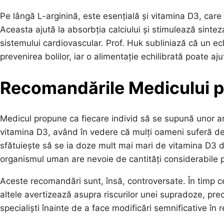
Pe lângă L-arginină, este esențială și vitamina D3, ca
Aceasta ajută la absorbția calciului și stimulează sintez
sistemului cardiovascular. Prof. Huk subliniază că un ech
prevenirea bolilor, iar o alimentație echilibrată poate aj
Recomandările Medicului p
Medicul propune ca fiecare individ să se supună unor ana
vitamina D3, având în vedere că mulți oameni suferă de 
sfătuiește să se ia doze mult mai mari de vitamina D3 
organismul uman are nevoie de cantități considerabile p
Aceste recomandări sunt, însă, controversate. În timp ce
altele avertizează asupra riscurilor unei supradoze, pre
specialiști înainte de a face modificări semnificative în 