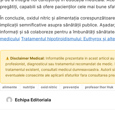
pregătiți, capabili să ofere pacienților cele mai bune sfa
În concluzie, oxidul nitric și alimentația corespunzătoa
implicații semnificative asupra sănătății publice. Așadar,
informați și să colaboreze pentru a îmbunătăți sănătate
medicului
Tratamentul hipotiroidismului: Euthyrox și alte
Disclaimer Medical:
Informatiile prezentate in acest articol au
profesionist, diagnosticul sau tratamentul recomandat de medic. I
tratamentul existent, consultati medicul dumneavoastra. Autorii s
eventualele consecinte ale aplicarii sfaturilor fara consultarea prea
alimente
nutriție
oxid nitric
prevenție
profesor Ihor Huk
Echipa Editoriala