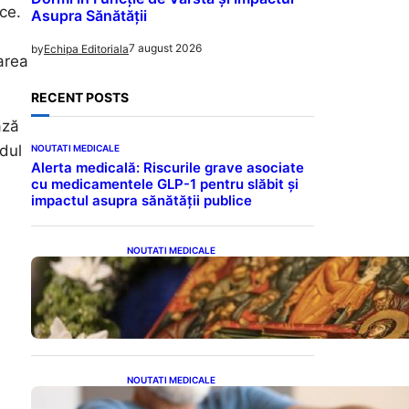
ce.
Asupra Sănătății
7 august 2026
by
Echipa Editoriala
area
RECENT POSTS
ază
odul
NOUTATI MEDICALE
Alerta medicală: Riscurile grave asociate
cu medicamentele GLP-1 pentru slăbit și
impactul asupra sănătății publice
NOUTATI MEDICALE
Postul Adormirii Maicii
Domnului: Tradiții,
Superstiții și Implicații
Spiritualitate în 2026
NOUTATI MEDICALE
Îmbunătățirea sănătății