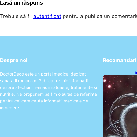
Lasă un răspuns
Trebuie să fii
autentificat
pentru a publica un comentari
Despre noi
Recomandari 
I
DoctorDeco este un portal medical dedicat
ș
sanatatii romanilor. Publicam zilnic informatii
î
despre afectiuni, remedii naturiste, tratamente si
nutritie. Ne propunem sa fim o sursa de referinta
pentru cei care cauta informatii medicale de
incredere.