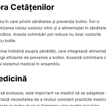
ra Cetățenilor
l în care privim sănătatea și prevenția bolilor. Într-o
tizarea rolului oxidului nitric și a alimentației în sănătat
ănătos. Aceste schimbări pot reduce nu doar costurile
u bolile.
 holistică asupra sănătății, care integrează alimentaț
egii eficiente de prevenire a bolilor. Această schimbare 
și sistemul medical în ansamblu.
edicină
 să evolueze, este important ca medicii să se adapteze 
bliniază necesitatea de a revizui constant practicile medic
easta ar putea duce la formarea unor medici mai bine