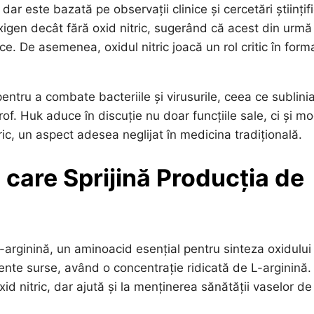
r este bazată pe observații clinice și cercetări științifi
xigen decât fără oxid nitric, sugerând că acest din urmă
e. De asemenea, oxidul nitric joacă un rol critic în form
entru a combate bacteriile și virusurile, ceea ce sublini
of. Huk aduce în discuție nu doar funcțiile sale, ci și m
ric, un aspect adesea neglijat în medicina tradițională.
ă care Sprijină Producția de
rginină, un aminoacid esențial pentru sinteza oxidului
ciente surse, având o concentrație ridicată de L-arginină.
d nitric, dar ajută și la menținerea sănătății vaselor de