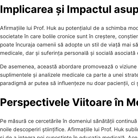
Implicarea și Impactul asup
Afirmațiile lui Prof. Huk au potențialul de a schimba modu
societate în care bolile cronice sunt în creștere, conștien
poate încuraja oamenii să adopte un stil de viață mai s
medicale, dar și suferința personală și socială asociată c
De asemenea, această abordare promovează o viziune mai
suplimentele și analizele medicale ca parte a unei strat
paradigmă ar putea să influențeze nu doar pacienții, ci 
Perspectivele Viitoare în M
Pe măsură ce cercetările în domeniul sănătății continuă
noile descoperiri științifice. Afirmațiile lui Prof. Huk su
și de a integra noi cunoștințe în educația medicală. Ac