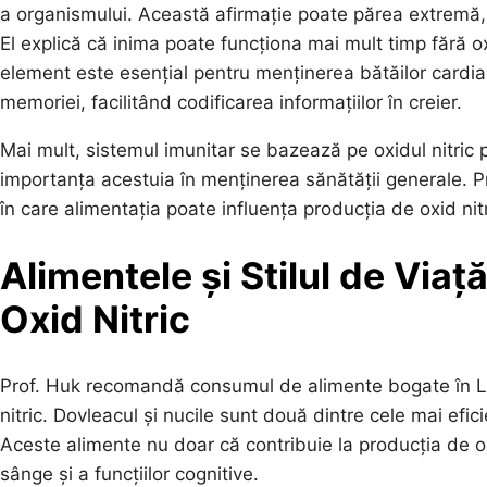
a organismului. Această afirmație poate părea extremă, da
El explică că inima poate funcționa mai mult timp fără o
element este esențial pentru menținerea bătăilor cardiac
memoriei, facilitând codificarea informațiilor în creier.
Mai mult, sistemul imunitar se bazează pe oxidul nitric p
importanța acestuia în menținerea sănătății generale. Pr
în care alimentația poate influența producția de oxid nit
Alimentele și Stilul de Viaț
Oxid Nitric
Prof. Huk recomandă consumul de alimente bogate în L-a
nitric. Dovleacul și nucile sunt două dintre cele mai efi
Aceste alimente nu doar că contribuie la producția de oxi
sânge și a funcțiilor cognitive.