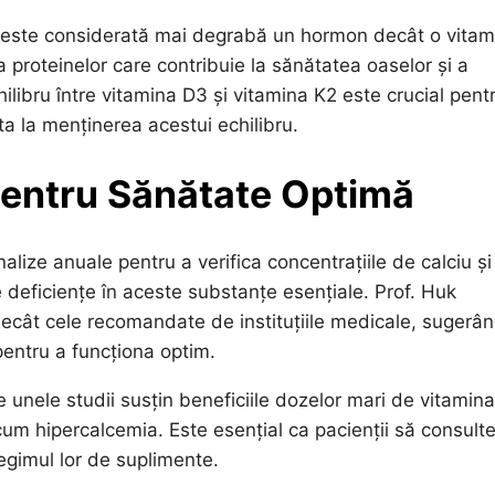
re este considerată mai degrabă un hormon decât o vitam
a proteinelor care contribuie la sănătatea oaselor și a
ilibru între vitamina D3 și vitamina K2 este crucial pent
uta la menținerea acestui echilibru.
entru Sănătate Optimă
lize anuale pentru a verifica concentrațiile de calciu și
deficiențe în aceste substanțe esențiale. Prof. Huk
decât cele recomandate de instituțiile medicale, sugerâ
entru a funcționa optim.
 unele studii susțin beneficiile dozelor mari de vitamin
cum hipercalcemia. Este esențial ca pacienții să consult
regimul lor de suplimente.