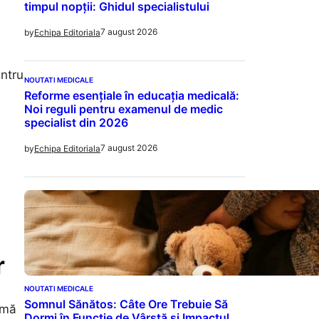
timpul nopții: Ghidul specialistului
7 august 2026
by
Echipa Editoriala
entru
NOUTATI MEDICALE
Reforme esențiale în educația medicală:
Noi reguli pentru examenul de medic
specialist din 2026
7 august 2026
by
Echipa Editoriala
r
NOUTATI MEDICALE
Somnul Sănătos: Câte Ore Trebuie Să
imă
Dormi în Funcție de Vârstă și Impactul