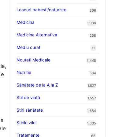
Leacuri babesti/naturiste
266
Medicina
1.088
Medicina Alternativa
e
268
Mediu curat
11
Noutati Medicale
4.448
ia,
Nutritie
584
de
Sănătate de la A la Z
1.827
Stil de viaţă
1.557
Ştiri sănătate
1.684
la
Știrile zilei
1.035
ale
Tratamente
68