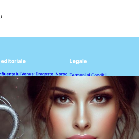
u.
editoriale
Legale
nfluența lui Venus: Dragoste, Noroc
Termeni și Condiții
i Oportunități pentru Tauri și Balanțe
n Weekendul 8-9 August
Politica de Confidențialitate
Politica de Cookies
Disclaimer
Contact