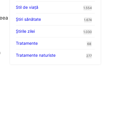
Stil de viaţă
1.554
ceea
Ştiri sănătate
1.674
Știrile zilei
1.030
Tratamente
68
n
Tratamente naturiste
277