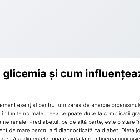
 glicemia și cum influențea
lement esențial pentru furnizarea de energie organismulu
a în limite normale, ceea ce poate duce la complicații gr
me renale. Prediabetul, pe de altă parte, este o stare î
ent de mare pentru a fi diagnosticată ca diabet. Dieta j
 corectă a alimentelor poate ajuta la menținerea unui nive