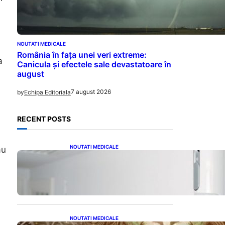
NOUTATI MEDICALE
România în fața unei veri extreme:
a
Canicula și efectele sale devastatoare în
august
7 august 2026
by
Echipa Editoriala
RECENT POSTS
NOUTATI MEDICALE
au
Siguranța Detectorilor de
Mișcare: Ce Trebuie Să Știi
Despre Tehnologia de
Securitate
NOUTATI MEDICALE