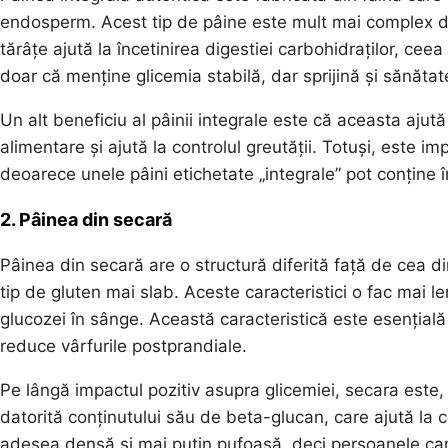
endosperm. Acest tip de pâine este mult mai complex di
tărâțe ajută la încetinirea digestiei carbohidraților, ce
doar că menține glicemia stabilă, dar sprijină și sănătate
Un alt beneficiu al pâinii integrale este că aceasta ajut
alimentare și ajută la controlul greutății. Totuși, este i
deoarece unele pâini etichetate „integrale” pot conține în
2. Pâinea din secară
Pâinea din secară are o structură diferită față de cea d
tip de gluten mai slab. Aceste caracteristici o fac mai l
glucozei în sânge. Această caracteristică este esenția
reduce vârfurile postprandiale.
Pe lângă impactul pozitiv asupra glicemiei, secara est
datorită conținutului său de beta-glucan, care ajută la c
adesea densă și mai puțin pufoasă, deci persoanele car