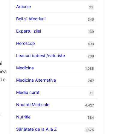
Articole
22
Boli și Afecțiuni
346
Expertul zilei
139
Horoscop
498
Leacuri babesti/naturiste
266
i
Medicina
1.088
nea
 de
Medicina Alternativa
267
Mediu curat
11
Noutati Medicale
4.427
e
Nutritie
584
e
Sănătate de la A la Z
1.825