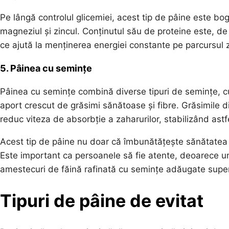
Pe lângă controlul glicemiei, acest tip de pâine este bog
magneziul și zincul. Conținutul său de proteine este, 
ce ajută la menținerea energiei constante pe parcursul zi
5. Pâinea cu semințe
Pâinea cu semințe combină diverse tipuri de semințe, cum
aport crescut de grăsimi sănătoase și fibre. Grăsimile din 
reduc viteza de absorbție a zaharurilor, stabilizând astfe
Acest tip de pâine nu doar că îmbunătățește sănătatea in
Este important ca persoanele să fie atente, deoarece une
amestecuri de făină rafinată cu semințe adăugate superf
Tipuri de pâine de evitat