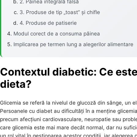
2. Pâinea integrală falsă
3. Produse de tip „toast” și chifle
4. Produse de patiserie
Modul corect de a consuma pâinea
Implicarea pe termen lung a alegerilor alimentare
Contextul diabetic: Ce este
dieta?
Glicemia se referă la nivelul de glucoză din sânge, un e
Persoanele cu diabet au dificultăți în a menține glicemi
precum afecțiuni cardiovasculare, neuropatie sau proble
care glicemia este mai mare decât normal, dar nu sufici
un rol vital în gestionarea acestor condiții, iar alegerea