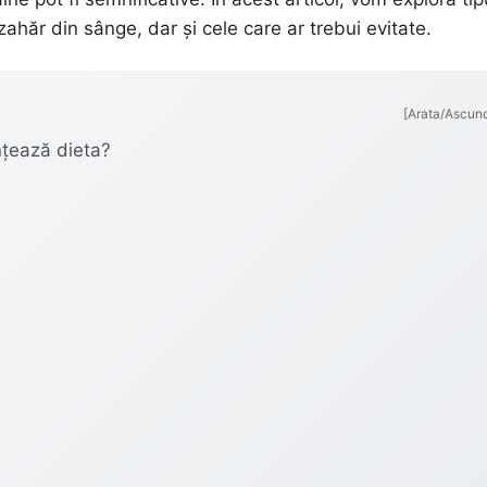
ahăr din sânge, dar și cele care ar trebui evitate.
[Arata/Ascun
nțează dieta?