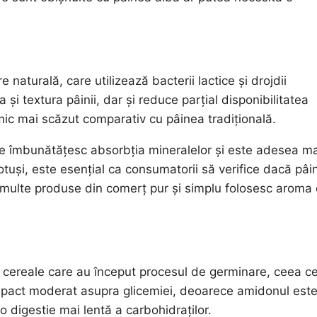
naturală, care utilizează bacterii lactice și drojdii
i textura pâinii, dar și reduce parțial disponibilitatea
mic mai scăzut comparativ cu pâinea tradițională.
e îmbunătățesc absorbția mineralelor și este adesea ma
otuși, este esențial ca consumatorii să verifice dacă pâi
 multe produse din comerț pur și simplu folosesc aroma
e cereale care au început procesul de germinare, ceea c
 impact moderat asupra glicemiei, deoarece amidonul est
o digestie mai lentă a carbohidraților.