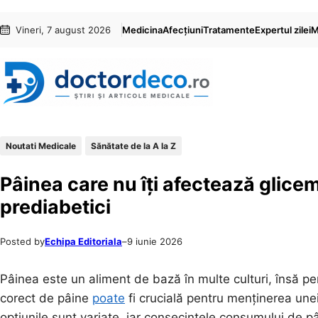
Sari
Skip
Vineri, 7 august 2026
Medicina
Afecțiuni
Tratamente
Expertul zilei
M
la
to
conținut
content
Noutati Medicale
Sănătate de la A la Z
Pâinea care nu îți afectează glicem
prediabetici
Posted by
Echipa Editoriala
–
9 iunie 2026
Pâinea este un aliment de bază în multe culturi, însă p
corect de pâine
poate
fi crucială pentru menținerea unei
opțiunile sunt variate, iar consecințele consumului de pâi