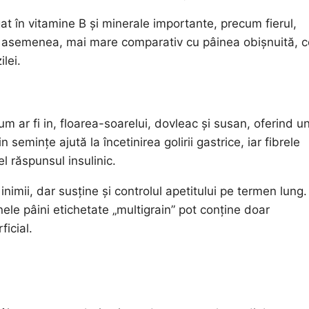
at în vitamine B și minerale importante, precum fierul,
de asemenea, mai mare comparativ cu pâinea obișnuită, 
lei.
 ar fi in, floarea-soarelui, dovleac și susan, oferind u
semințe ajută la încetinirea golirii gastrice, iar fibrele
l răspunsul insulinic.
imii, dar susține și controlul apetitului pe termen lung.
le pâini etichetate „multigrain” pot conține doar
icial.