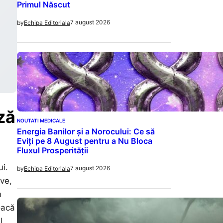
Primul Născut
7 august 2026
by
Echipa Editoriala
ză
NOUTATI MEDICALE
Energia Banilor și a Norocului: Ce să
Eviți pe 8 August pentru a Nu Bloca
Fluxul Prosperității
i.
7 august 2026
by
Echipa Editoriala
ave,
n
oacă
l