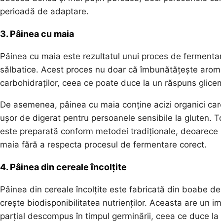
perioadă de adaptare.
3. Pâinea cu maia
Pâinea cu maia este rezultatul unui proces de fermentare 
sălbatice. Acest proces nu doar că îmbunătățește aroma ș
carbohidraților, ceea ce poate duce la un răspuns glice
De asemenea, pâinea cu maia conține acizi organici car
ușor de digerat pentru persoanele sensibile la gluten. T
este preparată conform metodei tradiționale, deoarece
maia fără a respecta procesul de fermentare corect.
4. Pâinea din cereale încolțite
Pâinea din cereale încolțite este fabricată din boabe d
crește biodisponibilitatea nutrienților. Aceasta are un
parțial descompus în timpul germinării, ceea ce duce la 