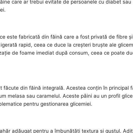
 pâine care ar trebui evitate de persoanele cu diabet sau
ei.
 este fabricată din făină care a fost privată de fibre și
digerată rapid, ceea ce duce la creșteri bruște ale glicem
senzație de foame imediat după consum, ceea ce poate d
făcute din făină integrală. Acestea conțin în principal f
ecum melasa sau caramelul. Aceste pâini au un profil glic
roblematice pentru gestionarea glicemiei.
hăr adăugat pentru a îmbunătăți textura și gustul. Aditi