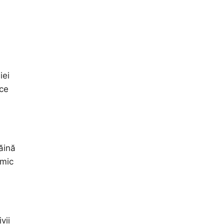
iei
uce
ăină
emic
vii