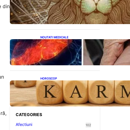
Energia Portalului 8:8:8: O
e din
Fereastră Cosmică pentru
Transformări în Viața Ta
NOUTATI MEDICALE
Ficatul Gras: Semnalul Ușor
Ignorat de la Picioare și
Importanța Diagnosticării
Timpurii
un
HOROSCOP
Eclipsa și Karma: Impactul
Emoțional Asupra Zodiilor
Leu și Vărsător
ră,
CATEGORIES
Afectiuni
102