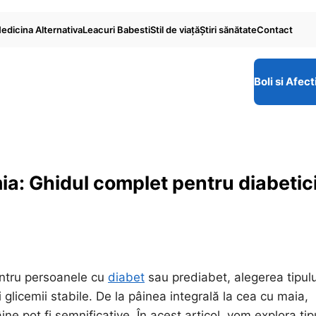
edicina Alternativa
Leacuri Babesti
Stil de viaţă
Ştiri sănătate
Contact
Boli si Afect
ia: Ghidul complet pentru diabetici
entru persoanele cu
diabet
sau prediabet, alegerea tipulu
 glicemii stabile. De la pâinea integrală la cea cu maia,
ne pot fi semnificative. În acest articol, vom explora tip