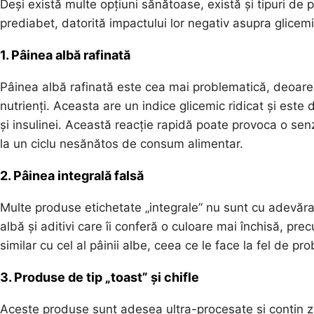
Deși există multe opțiuni sănătoase, există și tipuri de
prediabet, datorită impactului lor negativ asupra glicemi
1. Pâinea albă rafinată
Pâinea albă rafinată este cea mai problematică, deoarece
nutrienți. Aceasta are un indice glicemic ridicat și este 
și insulinei. Această reacție rapidă poate provoca o 
la un ciclu nesănătos de consum alimentar.
2. Pâinea integrală falsă
Multe produse etichetate „integrale” nu sunt cu adevărat 
albă și aditivi care îi conferă o culoare mai închisă, pr
similar cu cel al pâinii albe, ceea ce le face la fel de p
3. Produse de tip „toast” și chifle
Aceste produse sunt adesea ultra-procesate și conțin za