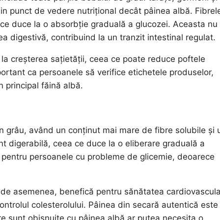
n punct de vedere nutrițional decât pâinea albă. Fibrel
ea ce duce la o absorbție graduală a glucozei. Aceasta nu
a digestivă, contribuind la un tranzit intestinal regulat.
ă la creșterea sațietății, ceea ce poate reduce poftele
mportant ca persoanele să verifice etichetele produselor,
 principal făină albă.
in grâu, având un conținut mai mare de fibre solubile și 
ent digerabilă, ceea ce duce la o eliberare graduală a
lă pentru persoanele cu probleme de glicemie, deoarece
e, de asemenea, benefică pentru sănătatea cardiovascula
ontrolul colesterolului. Pâinea din secară autentică este
e sunt obișnuite cu pâinea albă ar putea necesita o