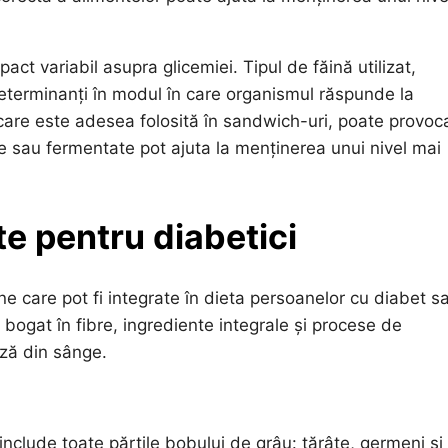
t variabil asupra glicemiei. Tipul de făină utilizat,
determinanți în modul în care organismul răspunde la
care este adesea folosită în sandwich-uri, poate provoc
ale sau fermentate pot ajuta la menținerea unui nivel mai
e pentru diabetici
ine care pot fi integrate în dieta persoanelor cu diabet s
 bogat în fibre, ingrediente integrale și procese de
oză din sânge.
include toate părțile bobului de grâu: tărâțe, germeni și