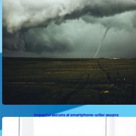
Impactul ascuns al smartphone-urilor asupra
sănătății: Cum scrollingul zilnic ne afectează corpul