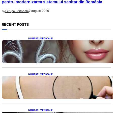
pentru modernizarea sistemului sanitar din România
7 august 2026
by
Echipa Editoriala
RECENT POSTS
NOUTATI MEDICALE
Influența lui Venus: Dragoste, Noroc și
Oportunități pentru Tauri și Balanțe în
Weekendul 8-9 August
NOUTATI MEDICALE
10 Semne Ascunse ale Cancerului de Piele:
Ce Trebuie să Știm pentru a Ne Proteja
NOUTATI MEDICALE