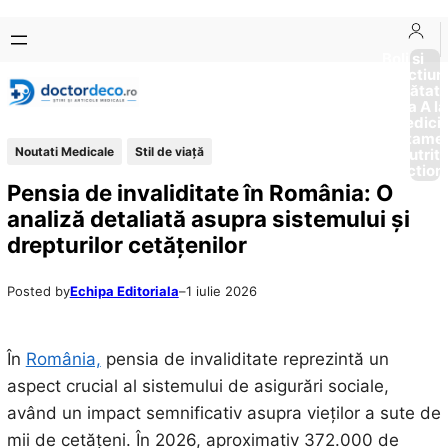
Sari
Skip
la
to
Boli si
Afectiun
conținut
content
Sănătat
de la A la
Medici
Tratame
Noutati Medicale
Stil de viaţă
Nutriti
Diction
Pensia de invaliditate în România: O
analiză detaliată asupra sistemului și
drepturilor cetățenilor
Posted by
Echipa Editoriala
–
1 iulie 2026
În
România,
pensia de invaliditate reprezintă un
aspect crucial al sistemului de asigurări sociale,
având un impact semnificativ asupra vieților a sute de
mii de cetățeni. În 2026, aproximativ 372.000 de