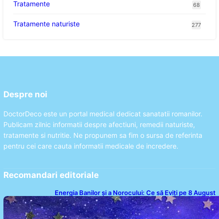
Tratamente
68
Tratamente naturiste
277
Despre noi
DoctorDeco este un portal medical dedicat sanatatii romanilor.
Publicam zilnic informatii despre afectiuni, remedii naturiste,
tratamente si nutritie. Ne propunem sa fim o sursa de referinta
pentru cei care cauta informatii medicale de incredere.
Recomandari editoriale
Energia Banilor și a Norocului: Ce să Eviți pe 8 August
pentru a Nu Bloca Fluxul Prosperității