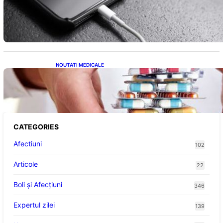
Încărcarea Telefonului Pe Timp de Noapte:
Mituri, Realități și Impact Asupra Bateriei
NOUTATI MEDICALE
Criza Medicamentelor pentru Tulburări
Digestive: Ce Înseamnă Suspendarea Colebil
și Panzcebil pentru Pacienți
CATEGORIES
Afectiuni
102
Articole
22
Boli și Afecțiuni
346
Expertul zilei
139