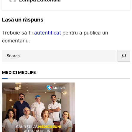
Lasă un răspuns
Trebuie să fii
autentificat
pentru a publica un
comentariu.
S
e
a
MEDICI MEDLIFE
r
c
h