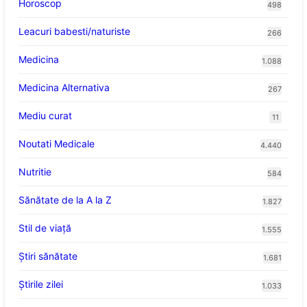
Horoscop
498
Leacuri babesti/naturiste
266
Medicina
1.088
Medicina Alternativa
267
Mediu curat
11
Noutati Medicale
4.440
Nutritie
584
Sănătate de la A la Z
1.827
Stil de viaţă
1.555
Ştiri sănătate
1.681
Știrile zilei
1.033