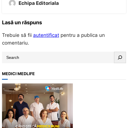
Echipa Editoriala
Lasă un răspuns
Trebuie să fii
autentificat
pentru a publica un
comentariu.
S
e
a
MEDICI MEDLIFE
r
c
h