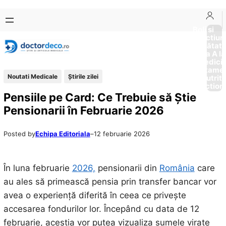
Sari
Skip
la
to
Boli si
Afectiun
conținut
content
Sănătat
de la A la
Medici
Tratame
Noutati Medicale
Știrile zilei
Nutriti
Diction
Pensiile pe Card: Ce Trebuie să Știe
Pensionarii în Februarie 2026
Posted by
Echipa Editoriala
–
12 februarie 2026
În luna februarie
2026,
pensionarii din
România
care
au ales să primească pensia prin transfer bancar vor
avea o experiență diferită în ceea ce privește
accesarea fondurilor lor. Începând cu data de 12
februarie, aceștia vor putea vizualiza sumele virate