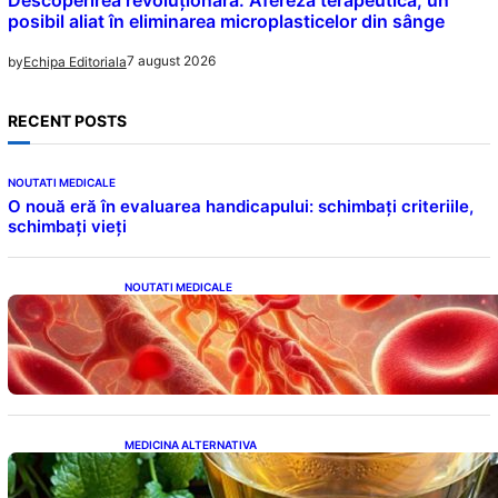
posibil aliat în eliminarea microplasticelor din sânge
7 august 2026
by
Echipa Editoriala
RECENT POSTS
NOUTATI MEDICALE
O nouă eră în evaluarea handicapului: schimbați criteriile,
schimbați vieți
NOUTATI MEDICALE
Vitamina K: Beneficii, Riscuri și Interacțiuni
în Coagularea Sângelui
MEDICINA ALTERNATIVA
Roinița: Soluția Naturală pentru Reducerea
Cortizolului și Îmbunătățirea Somnului