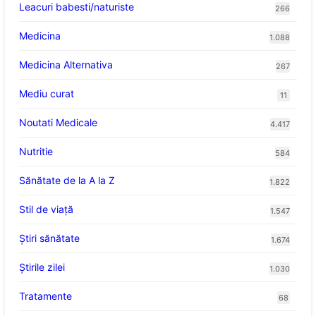
Leacuri babesti/naturiste
266
Medicina
1.088
Medicina Alternativa
267
Mediu curat
11
Noutati Medicale
4.417
Nutritie
584
Sănătate de la A la Z
1.822
Stil de viaţă
1.547
Ştiri sănătate
1.674
Știrile zilei
1.030
Tratamente
68