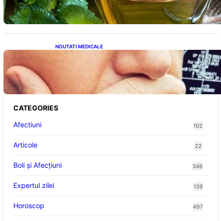
NOUTATI MEDICALE
Impactul obiceiurilor asupra demenței: Cum
putem preveni îmbătrânirea prematură a
creierului
CATEGORIES
Afectiuni
102
Articole
22
Boli și Afecțiuni
346
Expertul zilei
139
Horoscop
497