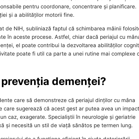
onsabile pentru coordonare, concentrare și planificare.
 și a abilităților motorii fine.
at de NIH, subliniază faptul că schimbarea mâinii folosit
ate în aceste procese. Astfel, chiar dacă periajul cu mân
ței, el poate contribui la dezvoltarea abilităților cognit
ivitate poate fi util ca parte a unei rutine mai complexe 
e prevenția demenței?
dente care să demonstreze că periajul dinților cu mâna
le care sugerează că acest gest ar putea avea un impac
un caz, exagerate. Specialiștii în neurologie și geriatrie
 și necesită un stil de viață sănătos pe termen lung.