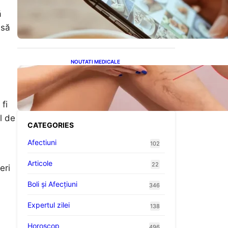
Revoluția Bateriilor pentru
Telefoane: Avantaje,
ă
Provocări și Viitorul
 să
Tehnologiei Energetice
NOUTATI MEDICALE
Varicele și Umflarea
Picioarelor pe Caniculă:
Înțelegerea Simptomelor și
Măsurilor de Prevenție
fi
l de
CATEGORIES
Afectiuni
102
Articole
22
eri
Boli și Afecțiuni
346
Expertul zilei
138
Horoscop
496