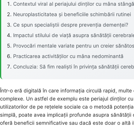
Contextul viral al periajului dinților cu mâna stâng
Neuroplasticitatea și beneficiile schimbării rutinei
Ce spun specialiștii despre prevenția demenței?
Impactul stilului de viață asupra sănătății cerebral
Provocări mentale variate pentru un creier sănăto
Practicarea activităților cu mâna nedominantă
Concluzia: Să fim realiști în privința sănătății cere
Într-o eră digitală în care informația circulă rapid, mult
complexe. Un astfel de exemplu este periajul dinților c
utilizatorilor de pe rețelele sociale ca o metodă potenț
simplă, poate avea implicații profunde asupra sănătății 
oferă beneficii semnificative sau dacă este doar o altă il