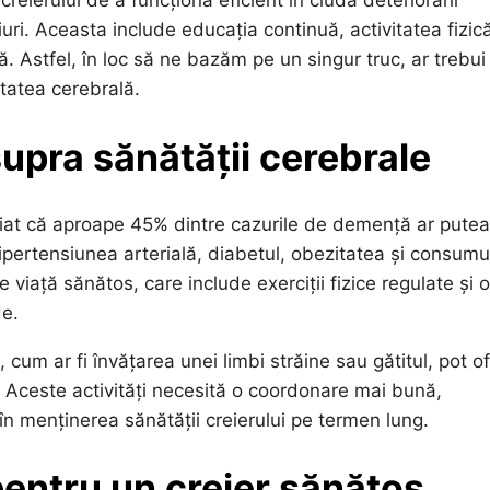
eierului de a funcționa eficient în ciuda deteriorării
iuri. Aceasta include educația continuă, activitatea fizic
tă. Astfel, în loc să ne bazăm pe un singur truc, ar trebui
tatea cerebrală.
supra sănătății cerebrale
iat că aproape 45% dintre cazurile de demență ar putea 
ipertensiunea arterială, diabetul, obezitatea și consumu
e viață sănătos, care include exerciții fizice regulate și o
de.
 cum ar fi învățarea unei limbi străine sau gătitul, pot of
. Aceste activități necesită o coordonare mai bună,
 în menținerea sănătății creierului pe termen lung.
pentru un creier sănătos