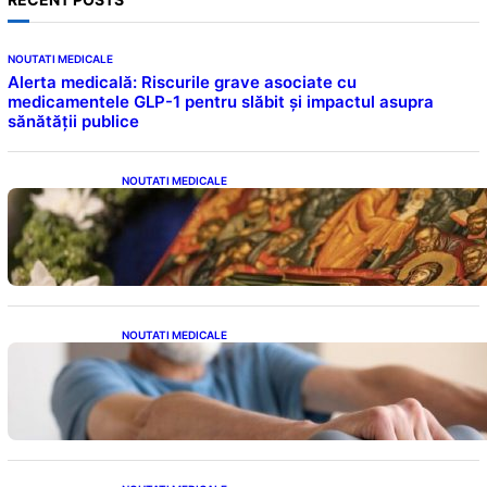
NOUTATI MEDICALE
Alerta medicală: Riscurile grave asociate cu
medicamentele GLP-1 pentru slăbit și impactul asupra
sănătății publice
NOUTATI MEDICALE
Postul Adormirii Maicii Domnului: Tradiții,
Superstiții și Implicații Spiritualitate în 2026
NOUTATI MEDICALE
Îmbunătățirea sănătății cardiovasculare:
Patru exerciții simple pentru reducerea
tensiunii arteriale la domiciliu