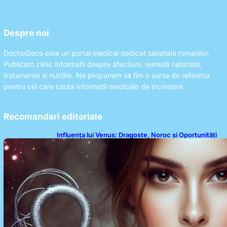
Despre noi
DoctorDeco este un portal medical dedicat sanatatii romanilor.
Publicam zilnic informatii despre afectiuni, remedii naturiste,
tratamente si nutritie. Ne propunem sa fim o sursa de referinta
pentru cei care cauta informatii medicale de incredere.
Recomandari editoriale
Influența lui Venus: Dragoste, Noroc și Oportunități
pentru Tauri și Balanțe în Weekendul 8-9 August