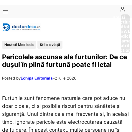
Sari
Skip
la
to
Boli si
Afectiun
conținut
content
Sănătat
de la A la
Medici
Tratame
Noutati Medicale
Stil de viaţă
Nutriti
Diction
Pericolele ascunse ale furtunilor: De ce
dușul în plină furtună poate fi letal
Posted by
Echipa Editoriala
–
2 iulie 2026
Furtunile sunt fenomene naturale care pot aduce nu
doar ploaie, ci și posibile riscuri pentru sănătate și
siguranță. Unul dintre cele mai frecvente și, în același
timp, ignorate pericole este electrocutarea cauzată
de fulgere. În acest context, multe persoane nu își