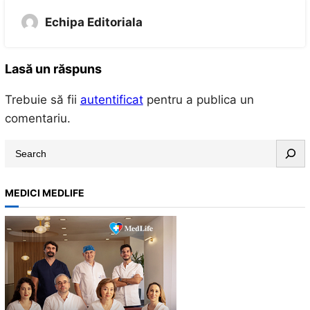
Echipa Editoriala
Lasă un răspuns
Trebuie să fii
autentificat
pentru a publica un
comentariu.
S
e
a
MEDICI MEDLIFE
r
c
h