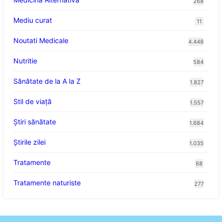
268
Mediu curat
11
Noutati Medicale
4.448
Nutritie
584
Sănătate de la A la Z
1.827
Stil de viaţă
1.557
Ştiri sănătate
1.684
Știrile zilei
1.035
Tratamente
68
Tratamente naturiste
277