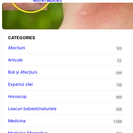
NOUTATI MEDICALE
Cum bacteriile pielii influențează atracția
țânțarilor: O nouă viziune asupra alegerii
victimelor
CATEGORIES
Afectiuni
102
Articole
22
Boli și Afecțiuni
346
Expertul zilei
139
Horoscop
499
Leacuri babesti/naturiste
266
Medicina
1.088
Medicina Alternativa