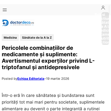
Sari
Skip
la
to
Boli si
Afectiun
conținut
content
Sănătat
de la A la
Medici
Tratame
Medicina
Sănătate de la A la Z
Nutriti
Diction
Pericolele combinațiilor de
medicamente și suplimente:
Avertismentul experților privind L-
triptofanul și antidepresivele
Posted by
Echipa Editoriala
–
19 martie 2026
Într-o eră în care sănătatea și bunăstarea sunt
priorități tot mai mari pentru societate, suplimentele
alimentare au devenit o parte integrantă a rutinei