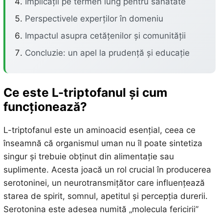
Implicații pe termen lung pentru sănătate
Perspectivele experților în domeniu
Impactul asupra cetățenilor și comunității
Concluzie: un apel la prudență și educație
Ce este L-triptofanul și cum
funcționează?
L-triptofanul este un aminoacid esențial, ceea ce
înseamnă că organismul uman nu îl poate sintetiza
singur și trebuie obținut din alimentație sau
suplimente. Acesta joacă un rol crucial în producerea
serotoninei, un neurotransmițător care influențează
starea de spirit, somnul, apetitul și percepția durerii.
Serotonina este adesea numită „molecula fericirii”