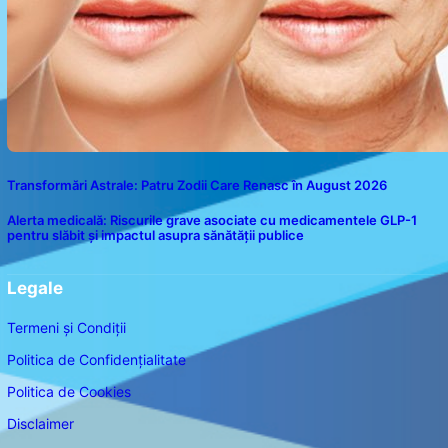
Transformări Astrale: Patru Zodii Care Renasc în August 2026
Alerta medicală: Riscurile grave asociate cu medicamentele GLP-1
pentru slăbit și impactul asupra sănătății publice
Legale
Termeni și Condiții
Politica de Confidențialitate
Politica de Cookies
Disclaimer