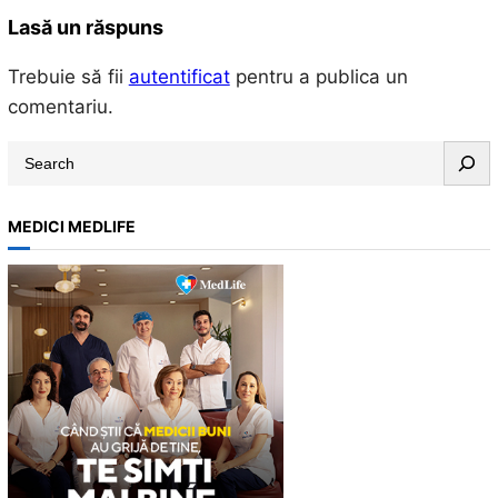
Lasă un răspuns
Trebuie să fii
autentificat
pentru a publica un
comentariu.
S
e
a
MEDICI MEDLIFE
r
c
h