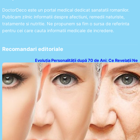
DoctorDeco este un portal medical dedicat sanatatii romanilor.
Publicam zilnic informatii despre afectiuni, remedii naturiste,
tratamente si nutritie. Ne propunem sa fim o sursa de referinta
pentru cei care cauta informatii medicale de incredere.
Recomandari editoriale
Evoluția Personalității după 70 de Ani: Ce Revelații Ne
Oferă Studiile Psihologice