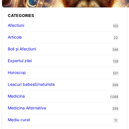
CATEGORIES
Afectiuni
102
Articole
22
Boli și Afecțiuni
346
Expertul zilei
139
Horoscop
501
Leacuri babesti/naturiste
266
Medicina
1.088
Medicina Alternativa
269
Mediu curat
11