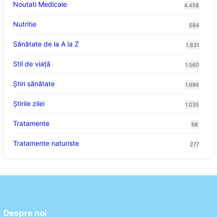
Noutati Medicale
4.458
Nutritie
584
Sănătate de la A la Z
1.831
Stil de viaţă
1.560
Ştiri sănătate
1.686
Știrile zilei
1.035
Tratamente
68
Tratamente naturiste
277
Despre noi