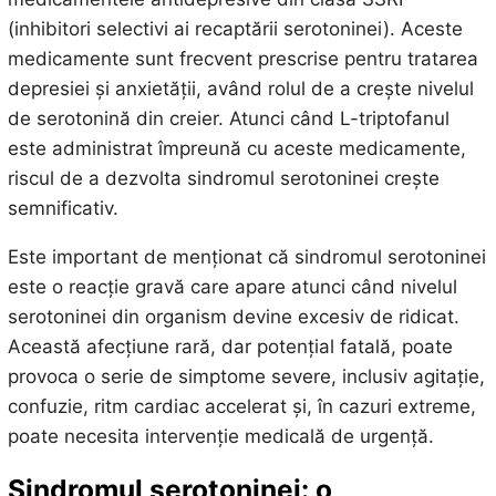
(inhibitori selectivi ai recaptării serotoninei). Aceste
medicamente sunt frecvent prescrise pentru tratarea
depresiei și anxietății, având rolul de a crește nivelul
de serotonină din creier. Atunci când L-triptofanul
este administrat împreună cu aceste medicamente,
riscul de a dezvolta sindromul serotoninei crește
semnificativ.
Este important de menționat că sindromul serotoninei
este o reacție gravă care apare atunci când nivelul
serotoninei din organism devine excesiv de ridicat.
Această afecțiune rară, dar potențial fatală, poate
provoca o serie de simptome severe, inclusiv agitație,
confuzie, ritm cardiac accelerat și, în cazuri extreme,
poate necesita intervenție medicală de urgență.
Sindromul serotoninei: o