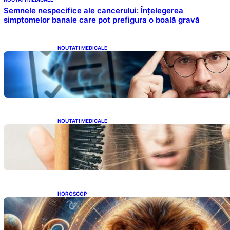
Semnele nespecifice ale cancerului: Înțelegerea
simptomelor banale care pot prefigura o boală gravă
NOUTATI MEDICALE
Inteligența dincolo de note: Semnele unui IQ
ridicat care nu țin de școală
NOUTATI MEDICALE
Semnele unei deficiențe de proteine:
Impactul asupra sănătății tale
HOROSCOP
Portalul Leului 8/8: Oportunități de
Abundență pentru Cinci Zodii în 2026