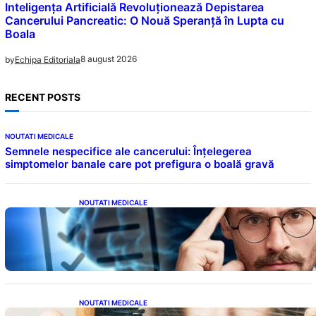
Inteligența Artificială Revoluționează Depistarea
Cancerului Pancreatic: O Nouă Speranță în Lupta cu
Boala
8 august 2026
by
Echipa Editoriala
RECENT POSTS
NOUTATI MEDICALE
Semnele nespecifice ale cancerului: Înțelegerea
simptomelor banale care pot prefigura o boală gravă
NOUTATI MEDICALE
Inteligența dincolo de note: Semnele unui IQ
ridicat care nu țin de școală
NOUTATI MEDICALE