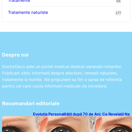
Tratamente
68
Tratamente naturiste
277
Despre noi
DoctorDeco este un portal medical dedicat sanatatii romanilor.
Publicam zilnic informatii despre afectiuni, remedii naturiste,
tratamente si nutritie. Ne propunem sa fim o sursa de referinta
pentru cei care cauta informatii medicale de incredere.
Recomandari editoriale
Evoluția Personalității după 70 de Ani: Ce Revelații Ne
Oferă Studiile Psihologice