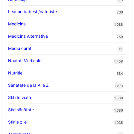
Leacuri babesti/naturiste
266
Medicina
1.088
Medicina Alternativa
269
Mediu curat
11
Noutati Medicale
4.458
Nutritie
584
Sănătate de la A la Z
1.831
Stil de viaţă
1.560
Ştiri sănătate
1.686
Știrile zilei
1.035