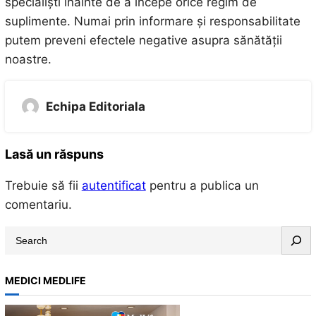
specialiști înainte de a începe orice regim de
suplimente. Numai prin informare și responsabilitate
putem preveni efectele negative asupra sănătății
noastre.
Echipa Editoriala
Lasă un răspuns
Trebuie să fii
autentificat
pentru a publica un
comentariu.
S
e
a
MEDICI MEDLIFE
r
c