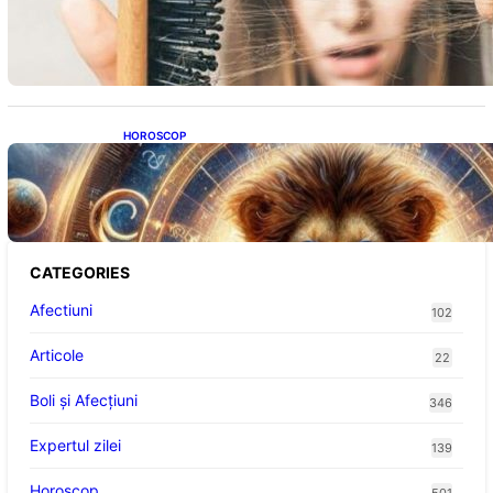
Semnele unei deficiențe de proteine:
Impactul asupra sănătății tale
HOROSCOP
Portalul Leului 8/8: Oportunități de
Abundență pentru Cinci Zodii în 2026
CATEGORIES
Afectiuni
102
Articole
22
Boli și Afecțiuni
346
Expertul zilei
139
Horoscop
501