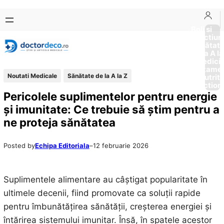
Sari
Skip
la
to
Boli si
Afectiun
conținut
content
Sănătat
de la A la
Medici
Tratame
Noutati Medicale
Sănătate de la A la Z
Nutriti
Diction
Pericolele suplimentelor pentru energie
și imunitate: Ce trebuie să știm pentru a
ne proteja sănătatea
Posted by
Echipa Editoriala
–
12 februarie 2026
Suplimentele alimentare au câștigat popularitate în
ultimele decenii, fiind promovate ca soluții rapide
pentru îmbunătățirea sănătății, creșterea energiei și
întărirea sistemului imunitar. Însă, în spatele acestor