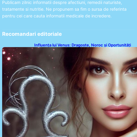
Publicam zilnic informatii despre afectiuni, remedii naturiste,
tratamente si nutritie. Ne propunem sa fim o sursa de referinta
pentru cei care cauta informatii medicale de incredere.
Recomandari editoriale
Influența lui Venus: Dragoste, Noroc și Oportunități
pentru Tauri și Balanțe în Weekendul 8-9 August