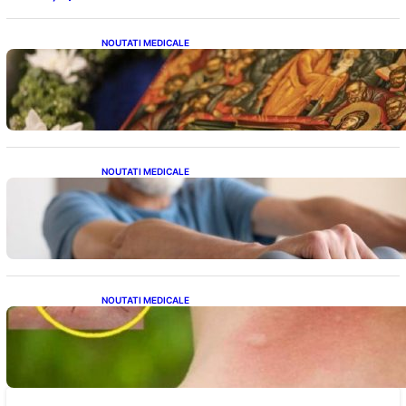
NOUTATI MEDICALE
Postul Adormirii Maicii Domnului: Tradiții,
Superstiții și Implicații Spiritualitate în 2026
NOUTATI MEDICALE
Îmbunătățirea sănătății cardiovasculare:
Patru exerciții simple pentru reducerea
tensiunii arteriale la domiciliu
NOUTATI MEDICALE
Cum bacteriile pielii influențează atracția
țânțarilor: O nouă viziune asupra alegerii
victimelor