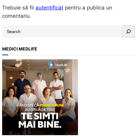
Trebuie să fii
autentificat
pentru a publica un
comentariu.
S
e
a
MEDICI MEDLIFE
r
c
h