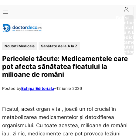
Sari
Skip
la
to
Boli si
Afectiun
conținut
content
Sănătat
de la A la
Medici
Tratame
Noutati Medicale
Sănătate de la A la Z
Nutriti
Diction
Pericolele tăcute: Medicamentele care
pot afecta sănătatea ficatului la
milioane de români
Posted by
Echipa Editoriala
–
12 iunie 2026
Ficatul, acest organ vital, joacă un rol crucial în
metabolizarea medicamentelor și detoxifierea
organismului. Cu toate acestea, milioane de români
iau, zilnic, medicamente care pot provoca leziuni