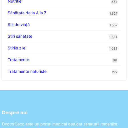
Nutritie
584
Sănătate de la A la Z
1.827
Stil de viaţă
1.557
Ştiri sănătate
1.684
Știrile zilei
1.035
Tratamente
68
Tratamente naturiste
277
Despre noi
DoctorDeco este un portal medical dedicat sanatatii romanilor.